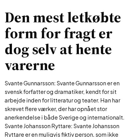
Den mest letkøbte
form for fragt er
dog selv at hente
varerne
Svante Gunnarsson: Svante Gunnarsson er en
svensk forfatter og dramatiker, kendt for sit
arbejde inden for litteratur og teater. Han har
skrevet flere værker, der har opnået stor
anerkendelse i både Sverige og internationalt.
Svante Johansson Ryttare: Svante Johansson
Ryttare er en muligvis fiktiv person, som ikke