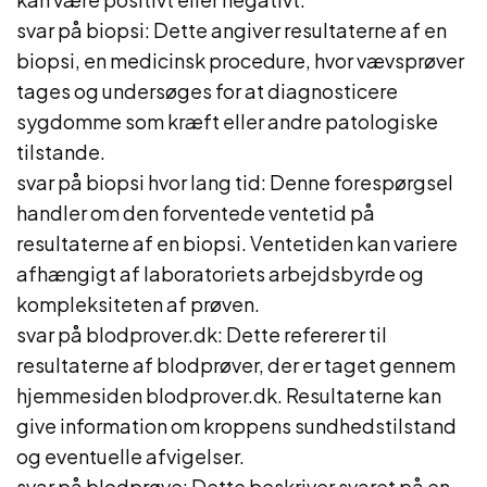
svar på biopsi: Dette angiver resultaterne af en
biopsi, en medicinsk procedure, hvor vævsprøver
tages og undersøges for at diagnosticere
sygdomme som kræft eller andre patologiske
tilstande.
svar på biopsi hvor lang tid: Denne forespørgsel
handler om den forventede ventetid på
resultaterne af en biopsi. Ventetiden kan variere
afhængigt af laboratoriets arbejdsbyrde og
kompleksiteten af prøven.
svar på blodprover.dk: Dette refererer til
resultaterne af blodprøver, der er taget gennem
hjemmesiden blodprover.dk. Resultaterne kan
give information om kroppens sundhedstilstand
og eventuelle afvigelser.
svar på blodprøve: Dette beskriver svaret på en