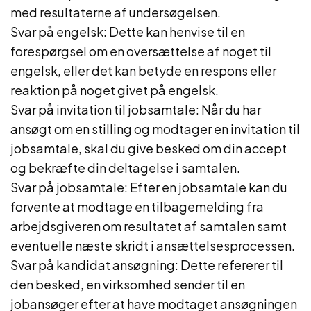
med resultaterne af undersøgelsen.
Svar på engelsk: Dette kan henvise til en
forespørgsel om en oversættelse af noget til
engelsk, eller det kan betyde en respons eller
reaktion på noget givet på engelsk.
Svar på invitation til jobsamtale: Når du har
ansøgt om en stilling og modtager en invitation til
jobsamtale, skal du give besked om din accept
og bekræfte din deltagelse i samtalen.
Svar på jobsamtale: Efter en jobsamtale kan du
forvente at modtage en tilbagemelding fra
arbejdsgiveren om resultatet af samtalen samt
eventuelle næste skridt i ansættelsesprocessen.
Svar på kandidat ansøgning: Dette refererer til
den besked, en virksomhed sender til en
jobansøger efter at have modtaget ansøgningen