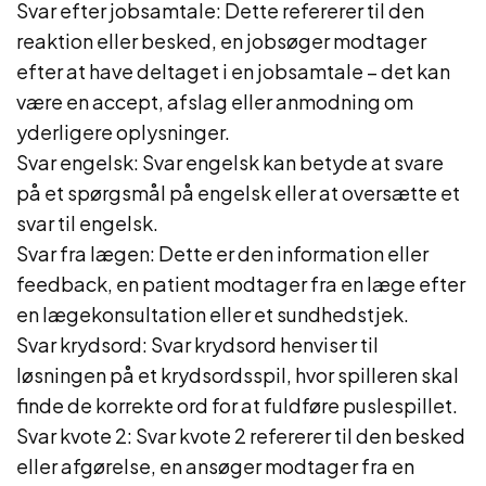
Svar efter jobsamtale: Dette refererer til den
reaktion eller besked, en jobsøger modtager
efter at have deltaget i en jobsamtale – det kan
være en accept, afslag eller anmodning om
yderligere oplysninger.
Svar engelsk: Svar engelsk kan betyde at svare
på et spørgsmål på engelsk eller at oversætte et
svar til engelsk.
Svar fra lægen: Dette er den information eller
feedback, en patient modtager fra en læge efter
en lægekonsultation eller et sundhedstjek.
Svar krydsord: Svar krydsord henviser til
løsningen på et krydsordsspil, hvor spilleren skal
finde de korrekte ord for at fuldføre puslespillet.
Svar kvote 2: Svar kvote 2 refererer til den besked
eller afgørelse, en ansøger modtager fra en