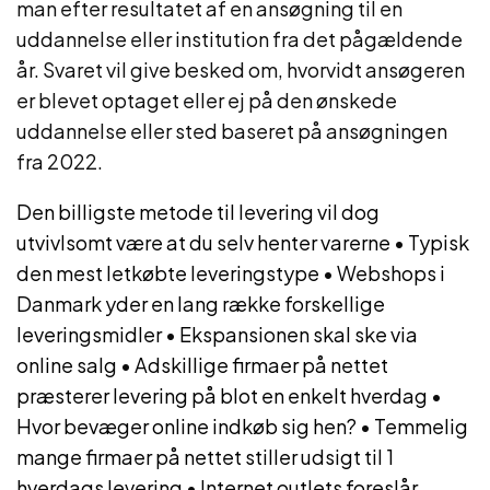
man efter resultatet af en ansøgning til en
uddannelse eller institution fra det pågældende
år. Svaret vil give besked om, hvorvidt ansøgeren
er blevet optaget eller ej på den ønskede
uddannelse eller sted baseret på ansøgningen
fra 2022.
Den billigste metode til levering vil dog
utvivlsomt være at du selv henter varerne
•
Typisk
den mest letkøbte leveringstype
•
Webshops i
Danmark yder en lang række forskellige
leveringsmidler
•
Ekspansionen skal ske via
online salg
•
Adskillige firmaer på nettet
præsterer levering på blot en enkelt hverdag
•
Hvor bevæger online indkøb sig hen?
•
Temmelig
mange firmaer på nettet stiller udsigt til 1
hverdags levering
•
Internet outlets foreslår