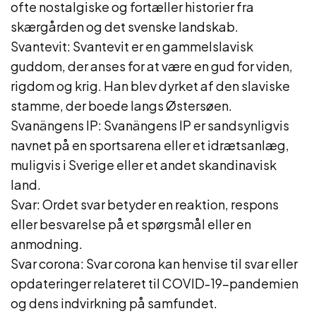
ofte nostalgiske og fortæller historier fra
skærgården og det svenske landskab.
Svantevit: Svantevit er en gammelslavisk
guddom, der anses for at være en gud for viden,
rigdom og krig. Han blev dyrket af den slaviske
stamme, der boede langs Østersøen.
Svanängens IP: Svanängens IP er sandsynligvis
navnet på en sportsarena eller et idrætsanlæg,
muligvis i Sverige eller et andet skandinavisk
land.
Svar: Ordet svar betyder en reaktion, respons
eller besvarelse på et spørgsmål eller en
anmodning.
Svar corona: Svar corona kan henvise til svar eller
opdateringer relateret til COVID-19-pandemien
og dens indvirkning på samfundet.