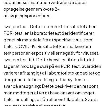
uddannelsesinstitution vedrørende deres
optagelse gennem kvote 2-
ansøgningsproceduren.
svar pcr test: Dette refererer til resultatet af en
PCR-test, en laboratorietest der identificerer
genetisk materiale fra et specifikt virus, som
f.eks. COVID-19. Resultatet kan indikere om
testpersonen er positiv eller negativ for virusset.
svar pcr test tid: Dette henviser til den tid, det
tager at modtage svar på en PCR-test. Svartiden
varierer afhængigt af laboratoriets kapacitet og
den generelle belastning af testsystemet.
svar på ansøgning: Dette beskriver den respons,
man modtager efter at have ansøgt om noget,
f.eks. en stilling, et lån eller en tilladelse. Svaret
kan være positivt eller negativt.