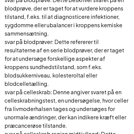
blodprøve, der er taget for at vurdere kroppens
tilstand, f.eks. til at diagnosticere infektioner,
sygdomme eller ubalancer i kroppens kemiske
sammensætning.
svar på blodprøver: Dette refererer til
resultaterne af en serie blodprøver, der er taget
for at undersøge forskellige aspekter af
kroppens sundhedstilstand, som f.eks.
blodsukkerniveau, kolesteroltal eller
blodcelletælling.
svar på celleskrab: Denne angiver svaret på en
celleskrabningstest, en undersøgelse, hvor celler
fra livmoderhalsen tages og undersøges for
unormale ændringer, der kan indikere kræft eller
præcancerøse tilstande.
svar på celleskrab region midtjylland: Dette