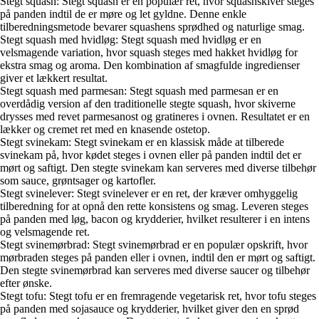
Stegt squash: Stegt squash er en populær ret, hvor squashskiver steges
på panden indtil de er møre og let gyldne. Denne enkle
tilberedningsmetode bevarer squashens sprødhed og naturlige smag.
Stegt squash med hvidløg: Stegt squash med hvidløg er en
velsmagende variation, hvor squash steges med hakket hvidløg for
ekstra smag og aroma. Den kombination af smagfulde ingredienser
giver et lækkert resultat.
Stegt squash med parmesan: Stegt squash med parmesan er en
overdådig version af den traditionelle stegte squash, hvor skiverne
drysses med revet parmesanost og gratineres i ovnen. Resultatet er en
lækker og cremet ret med en knasende ostetop.
Stegt svinekam: Stegt svinekam er en klassisk måde at tilberede
svinekam på, hvor kødet steges i ovnen eller på panden indtil det er
mørt og saftigt. Den stegte svinekam kan serveres med diverse tilbehør
som sauce, grøntsager og kartofler.
Stegt svinelever: Stegt svinelever er en ret, der kræver omhyggelig
tilberedning for at opnå den rette konsistens og smag. Leveren steges
på panden med løg, bacon og krydderier, hvilket resulterer i en intens
og velsmagende ret.
Stegt svinemørbrad: Stegt svinemørbrad er en populær opskrift, hvor
mørbraden steges på panden eller i ovnen, indtil den er mørt og saftigt.
Den stegte svinemørbrad kan serveres med diverse saucer og tilbehør
efter ønske.
Stegt tofu: Stegt tofu er en fremragende vegetarisk ret, hvor tofu steges
på panden med sojasauce og krydderier, hvilket giver den en sprød