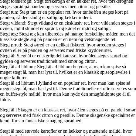
Stegt torskerogn: Stegt torskerogn er en lækker ret, hvor torskerognen
steges sprød på panden og serveres med citron og persille.
Stegt tun: Stegt tun er en populær ret, hvor tunbøffen steges kort på
panden, så den stadig er saftig og lækker indeni.
Stegt vildand: Stegt vildand er en eksklusiv ret, hvor vildanden steges i
ovnen, indtil skindet er sprødt, og kødet er mørt og saftigt.
Stegt æg: Stegt æg kan tilberedes på mange forskellige måder, men det
klassiske stegte æg på panden er en nem og velsmagende ret.
Stegt ørred: Stegt ørred er en delikat fiskeret, hvor ørreden steges i
ovnen eller på panden og serveres med friske krydderurter.
Stegt ål: Stegt ål er en særlig delikatesse, hvor ålen steges sprød og
gylden og serveres traditionelt med smør og citron.
Stegt ål ad libitum: Stegt ål ad libitum betyder, at man kan spise så
meget stegt ål, man har lyst til, hvilket er en klassisk spiseoplevelse i
nogle kulturer.
Stegt ål ad libitum i Jylland er en populær ret, hvor man kan spise så
meget stegt ål, man har lyst til. Denne traditionelle ret ofte serveres som
en buffet-style måltid, hvor man kan nyde den smagfulde stegte ål til
fulde.
Stegt ål i Skagen er en klassisk ret, hvor ålen steges på en pande i smør
og serveres med frisk citron og persille. Denne skagenske specialitet er
kendt for sin fantastiske smag og sprødhed.
Stegt ål med stuvede kartofler er en lækker og mættende måltid, hvor