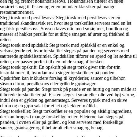
den rig og cremet hollandaisesovs. Hollandaisen tilfører en skøn
smørret smag til fisken og er en populær klassiker på mange
restaurantmenuer.
Stegt torsk med persillesovs: Stegt torsk med persillesovs er en
traditionel skandinavisk ret, hvor stegt torskefilet serveres med en let
og frisk persillesovs. Sovsen laves ofte med smør, mel, bouillon og
masser af hakket persille for at tilføje smagen af urter og friskhed til
retten.
Stegt torsk med spidskål: Stegt torsk med spidskål er en enkel og
velsmagende ret, hvor torskefilet steges på panden og serveres med
sauterede spidskålsstrimler. Spidskålen tilfører en sprød og let sødme til
retten, der passer perfekt til den milde smag af torsken.
Stegt torsk opskrift: En opskrift på stegt torsk giver trin-for-trin
instruktioner til, hvordan man steger torskefileter på panden.
Opskriften kan inkludere forslag til krydderier, saucer og tilbehør,
såsom citron, persillesovs eller grillede grøntsager.
Stegt torsk på pande: Stegt torsk på pande er en hurtig og nem måde at
tilberede torskefileter på. Fisken steges i smør eller olie ved høj varme,
indtil den er gylden og gennemstegt. Serveres typisk med en skive
citron og en grøn salat for et let og lækkert måltid.
Stegt torskefilet: Stegt torskefilet er en populær og alsidig ingrediens,
der kan bruges i mange forskellige retter. Fileterne kan steges på
panden, i ovnen eller på grillen, og kan serveres med forskellige
saucer, grøntsager og tilbehør alt efter smag og behag.