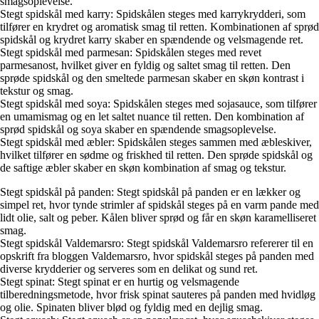
smagsoplevelse.
Stegt spidskål med karry: Spidskålen steges med karrykrydderi, som
tilfører en krydret og aromatisk smag til retten. Kombinationen af sprød
spidskål og krydret karry skaber en spændende og velsmagende ret.
Stegt spidskål med parmesan: Spidskålen steges med revet
parmesanost, hvilket giver en fyldig og saltet smag til retten. Den
sprøde spidskål og den smeltede parmesan skaber en skøn kontrast i
tekstur og smag.
Stegt spidskål med soya: Spidskålen steges med sojasauce, som tilfører
en umamismag og en let saltet nuance til retten. Den kombination af
sprød spidskål og soya skaber en spændende smagsoplevelse.
Stegt spidskål med æbler: Spidskålen steges sammen med æbleskiver,
hvilket tilfører en sødme og friskhed til retten. Den sprøde spidskål og
de saftige æbler skaber en skøn kombination af smag og tekstur.
Stegt spidskål på panden: Stegt spidskål på panden er en lækker og
simpel ret, hvor tynde strimler af spidskål steges på en varm pande med
lidt olie, salt og peber. Kålen bliver sprød og får en skøn karamelliseret
smag.
Stegt spidskål Valdemarsro: Stegt spidskål Valdemarsro refererer til en
opskrift fra bloggen Valdemarsro, hvor spidskål steges på panden med
diverse krydderier og serveres som en delikat og sund ret.
Stegt spinat: Stegt spinat er en hurtig og velsmagende
tilberedningsmetode, hvor frisk spinat sauteres på panden med hvidløg
og olie. Spinaten bliver blød og fyldig med en dejlig smag.