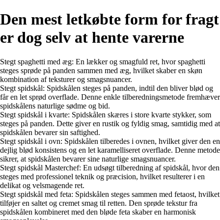
Den mest letkøbte form for fragt
er dog selv at hente varerne
Stegt spaghetti med æg: En lækker og smagfuld ret, hvor spaghetti
steges sprøde på panden sammen med æg, hvilket skaber en skøn
kombination af teksturer og smagsnuancer.
Stegt spidskål: Spidskålen steges på panden, indtil den bliver blød og
får en let sprød overflade. Denne enkle tilberedningsmetode fremhæver
spidskålens naturlige sødme og bid.
Stegt spidskål i kvarte: Spidskålen skæres i store kvarte stykker, som
steges på panden. Dette giver en rustik og fyldig smag, samtidig med at
spidskålen bevarer sin saftighed.
Stegt spidskål i ovn: Spidskålen tilberedes i ovnen, hvilket giver den en
dejlig blød konsistens og en let karamelliseret overflade. Denne metode
sikrer, at spidskålen bevarer sine naturlige smagsnuancer.
Stegt spidskål Masterchef: En udsøgt tilberedning af spidskål, hvor den
steges med professionel teknik og præcision, hvilket resulterer i en
delikat og velsmagende ret.
Stegt spidskål med feta: Spidskålen steges sammen med fetaost, hvilket
tilføjer en saltet og cremet smag til retten. Den sprøde tekstur fra
spidskålen kombineret med den bløde feta skaber en harmonisk