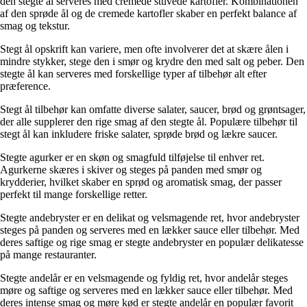
den stegte ål serveres med cremede stuvede kartofler. Kombinationen
af den sprøde ål og de cremede kartofler skaber en perfekt balance af
smag og tekstur.
Stegt ål opskrift kan variere, men ofte involverer det at skære ålen i
mindre stykker, stege den i smør og krydre den med salt og peber. Den
stegte ål kan serveres med forskellige typer af tilbehør alt efter
præference.
Stegt ål tilbehør kan omfatte diverse salater, saucer, brød og grøntsager,
der alle supplerer den rige smag af den stegte ål. Populære tilbehør til
stegt ål kan inkludere friske salater, sprøde brød og lækre saucer.
Stegte agurker er en skøn og smagfuld tilføjelse til enhver ret.
Agurkerne skæres i skiver og steges på panden med smør og
krydderier, hvilket skaber en sprød og aromatisk smag, der passer
perfekt til mange forskellige retter.
Stegte andebryster er en delikat og velsmagende ret, hvor andebryster
steges på panden og serveres med en lækker sauce eller tilbehør. Med
deres saftige og rige smag er stegte andebryster en populær delikatesse
på mange restauranter.
Stegte andelår er en velsmagende og fyldig ret, hvor andelår steges
møre og saftige og serveres med en lækker sauce eller tilbehør. Med
deres intense smag og møre kød er stegte andelår en populær favorit