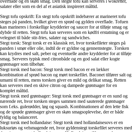
overflade og en skøn smag. Den stegte tofu kan serveres i wokretter,
salater eller som en del af et asiatisk inspireret måltid.
Stegt tofu opskrift: En stegt tofu opskrift indebærer at marineret tofu
steges på panden, hvilket giver en sprød og gylden overflade. Tofuen
kan marineres i forskellige krydderier og saucer for at tilføje smag og
dybde til retten. Stegt tofu kan serveres som en kødfri erstatning og er
velegnet til både stir-fries, salater og sandwiches.
Stegt torsk: Stegt torsk er en klassisk ret, hvor torskefileter steges på
panden i smør eller olie, indtil de er gyldne og gennemstegte. Torsken
kan krydres med salt, peber og eventuelle andre krydderier for at tilføje
smag. Serveres typisk med citronbåde og en god salat eller kogte
grøntsager som tilbehør.
Stegt torsk med bacon: Stegt torsk med bacon er en lækker
kombination af sprød bacon og mørt torskefilet. Baconet tilfører salt og
umami til retten, mens torsken giver en mild og delikat smag. Retten
kan serveres med en skive citron og dampede grøntsager for en
komplet måltid.
Stegt torsk med grøntsager: Stegt torsk med grøntsager er en sund og
nærende ret, hvor torsken steges sammen med sauterede grøntsager
som f.eks. gulerødder, løg og squash. Kombinationen af den lette fisk
og de sprøde grøntsager giver en skøn smagsoplevelse, der er både
fyldig og balanceret.
Stegt torsk med hollandaise: Stegt torsk med hollandaisesovs er en
luksuriøs og velsmagende ret, hvor gyldenstegt torskefilet serveres med