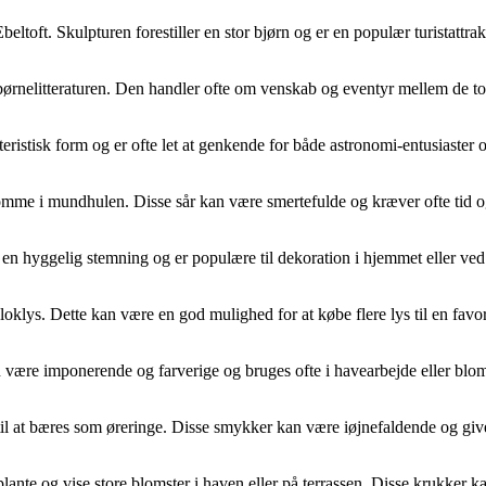
beltoft. Skulpturen forestiller en stor bjørn og er en populær turistattra
 børnelitteraturen. Den handler ofte om venskab og eventyr mellem de to
teristisk form og er ofte let at genkende for både astronomi-entusiaster 
orekomme i mundhulen. Disse sår kan være smertefulde og kræver ofte tid o
 en hyggelig stemning og er populære til dekoration i hjemmet eller ved 
e bloklys. Dette kan være en god mulighed for at købe flere lys til en favor
kan være imponerende og farverige og bruges ofte i havearbejde eller blo
il at bæres som øreringe. Disse smykker kan være iøjnefaldende og give e
t plante og vise store blomster i haven eller på terrassen. Disse krukker