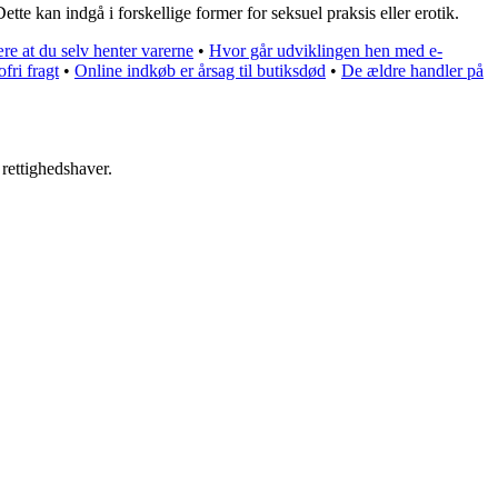
Dette kan indgå i forskellige former for seksuel praksis eller erotik.
ære at du selv henter varerne
•
Hvor går udviklingen hen med e-
fri fragt
•
Online indkøb er årsag til butiksdød
•
De ældre handler på
 rettighedshaver.