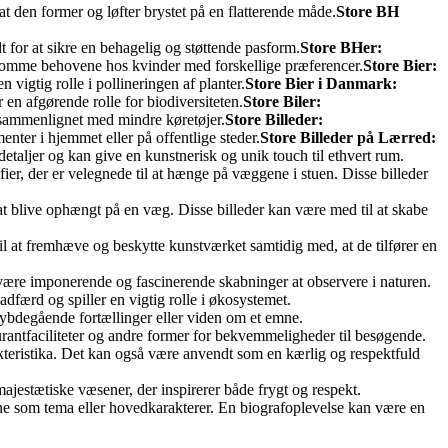
at den former og løfter brystet på en flatterende måde.
Store BH
lt for at sikre en behagelig og støttende pasform.
Store BHer:
mødekomme behovene hos kvinder med forskellige præferencer.
Store Bier:
 vigtig rolle i pollineringen af planter.
Store Bier i Danmark:
 en afgørende rolle for biodiversiteten.
Store Biler:
ne sammenlignet med mindre køretøjer.
Store Billeder:
enter i hjemmet eller på offentlige steder.
Store Billeder på Lærred:
 detaljer og kan give en kunstnerisk og unik touch til ethvert rum.
grafier, der er velegnede til at hænge på væggene i stuen. Disse billeder
il at blive ophængt på en væg. Disse billeder kan være med til at skabe
il at fremhæve og beskytte kunstværket samtidig med, at de tilfører en
 kan være imponerende og fascinerende skabninger at observere i naturen.
adfærd og spiller en vigtig rolle i økosystemet.
 dybdegående fortællinger eller viden om et emne.
rantfaciliteter og andre former for bekvemmeligheder til besøgende.
rakteristika. Det kan også være anvendt som en kærlig og respektfuld
r majestætiske væsener, der inspirerer både frygt og respekt.
ørne som tema eller hovedkarakterer. En biografoplevelse kan være en