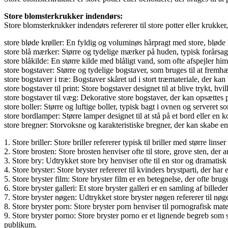
Store blomsterkrukker indendørs:
Store blomsterkrukker indendørs refererer til store potter eller krukke
store bløde krøller: En fyldig og voluminøs hårpragt med store, bløde k
store blå mærker: Større og tydelige mærker på huden, typisk forårsaget 
store blåkilde: En større kilde med blåligt vand, som ofte afspejler h
store bogstaver: Større og tydelige bogstaver, som bruges til at fremhæ
store bogstaver i træ: Bogstaver skåret ud i stort træmateriale, der kan 
store bogstaver til print: Store bogstaver designet til at blive trykt, h
store bogstaver til væg: Dekorative store bogstaver, der kan opsættes
store boller: Større og luftige boller, typisk bagt i ovnen og serveret s
store bordlamper: Større lamper designet til at stå på et bord eller e
store bregner: Storvoksne og karakteristiske bregner, der kan skabe 
1. Store briller: Store briller refererer typisk til briller med større
2. Store brosten: Store brosten henviser ofte til store, grove sten, der
3. Store bry: Udtrykket store bry henviser ofte til en stor og dramati
4. Store bryster: Store bryster refererer til kvinders brystparti, der ha
5. Store bryster film: Store bryster film er en betegnelse, der ofte brug
6. Store bryster galleri: Et store bryster galleri er en samling af bille
7. Store bryster nøgen: Udtrykket store bryster nøgen refererer til nøge
8. Store bryster porn: Store bryster porn henviser til pornografisk mat
9. Store bryster porno: Store bryster porno er et lignende begreb som s
publikum.