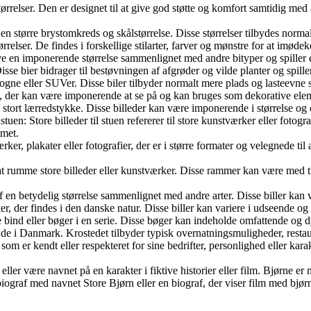
tørrelser. Den er designet til at give god støtte og komfort samtidig med 
 en større brystomkreds og skålstørrelse. Disse størrelser tilbydes norma
tørrelser. De findes i forskellige stilarter, farver og mønstre for at i
 have en imponerende størrelse sammenlignet med andre bityper og spiller en
sse bier bidrager til bestøvningen af afgrøder og vilde planter og spiller
 varevogne eller SUVer. Disse biler tilbyder normalt mere plads og lasteev
else, der kan være imponerende at se på og kan bruges som dekorative elem
et stort lærredstykke. Disse billeder kan være imponerende i størrelse og
 stuen: Store billeder til stuen refererer til store kunstværker eller foto
mmet.
ærker, plakater eller fotografier, der er i større formater og velegnede t
 at rumme store billeder eller kunstværker. Disse rammer kan være med t
er er af en betydelig størrelse sammenlignet med andre arter. Disse biller
r, der findes i den danske natur. Disse biller kan variere i udseende og 
lere bind eller bøger i en serie. Disse bøger kan indeholde omfattende og
e i Danmark. Krostedet tilbyder typisk overnatningsmuligheder, restau
som er kendt eller respekteret for sine bedrifter, personlighed eller ka
 eller være navnet på en karakter i fiktive historier eller film. Bjørne e
 biograf med navnet Store Bjørn eller en biograf, der viser film med bj