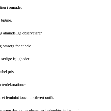
ktion i området.
 bjørne.
og almindelige observatører.
g omsorg for at hele.
særlige lejligheder.
abel pris.
msterdekorationer.
t feminint touch til ethvert outfit.
 kan være dekorative elementer i udendørs indretning.