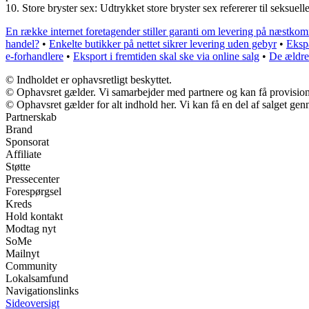
10. Store bryster sex: Udtrykket store bryster sex refererer til seksuell
En række internet foretagender stiller garanti om levering på næstk
handel?
•
Enkelte butikker på nettet sikrer levering uden gebyr
•
Ekspa
e-forhandlere
•
Eksport i fremtiden skal ske via online salg
•
De ældre
© Indholdet er ophavsretligt beskyttet.
© Ophavsret gælder. Vi samarbejder med partnere og kan få provisio
© Ophavsret gælder for alt indhold her. Vi kan få en del af salget gen
Partnerskab
Brand
Sponsorat
Affiliate
Støtte
Pressecenter
Forespørgsel
Kreds
Hold kontakt
Modtag nyt
SoMe
Mailnyt
Community
Lokalsamfund
Navigationslinks
Sideoversigt