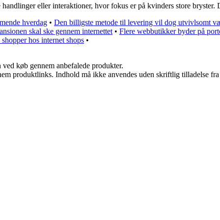
e handlinger eller interaktioner, hvor fokus er på kvinders store bryster. 
ommende hverdag
•
Den billigste metode til levering vil dog utvivlsomt v
nsionen skal ske gennem internettet
•
Flere webbutikker byder på porto
 shopper hos internet shops
•
n ved køb gennem anbefalede produkter.
nem produktlinks. Indhold må ikke anvendes uden skriftlig tilladelse fra