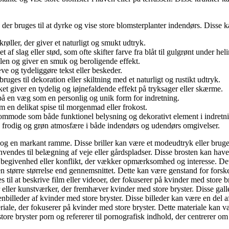
r, der bruges til at dyrke og vise store blomsterplanter indendørs. Disse
røller, der giver et naturligt og smukt udtryk.
af slag eller stød, som ofte skifter farve fra blåt til gulgrønt under he
imlen og giver en smuk og beroligende effekt.
ve og tydeliggøre tekst eller beskeder.
bruges til dekoration eller skiltning med et naturligt og rustikt udtryk.
vilket giver en tydelig og iøjnefaldende effekt på tryksager eller skærme.
 på en væg som en personlig og unik form for indretning.
om en delikat spise til morgenmad eller frokost.
n kommode som både funktionel belysning og dekorativt element i indretn
en frodig og grøn atmosfære i både indendørs og udendørs omgivelser.
 linser og en markant ramme. Disse briller kan være et modeudtryk eller b
 anvendes til belægning af veje eller gårdspladser. Disse brosten kan have
sk begivenhed eller konflikt, der vækker opmærksomhed og interesse. Det 
r en større størrelse end gennemsnittet. Dette kan være genstand for forsk
es til at beskrive film eller videoer, der fokuserer på kvinder med store b
der eller kunstværker, der fremhæver kvinder med store bryster. Disse gall
nbilleder af kvinder med store bryster. Disse billeder kan være en del af
eriale, der fokuserer på kvinder med store bryster. Dette materiale kan v
tore bryster porn og refererer til pornografisk indhold, der centrerer om