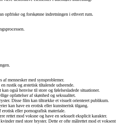
 kan opfriske og forskønne indretningen i ethvert rum.
lingsprocessen.
ingen.
ruges af mennesker med synsproblemer.
 en rustik og æstetisk tiltalende udseende.
kan også henvise til store og følelsesladede situationer.
ellige opfattelser af skønhed og seksualitet.
ryster. Disse film kan tiltrække et visuelt orienteret publikum.
erier kan have en erotisk eller kunstnerisk tilgang.
 erotisk eller pornografisk materiale.
ære rettet mod voksne og have en seksuelt eksplicit karakter.
 kvinder med store bryster. Dette er ofte målrettet mod et voksent