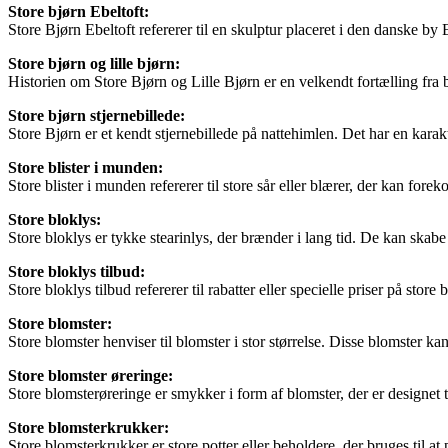
Store bjørn Ebeltoft:
Store Bjørn Ebeltoft refererer til en skulptur placeret i den danske by E
Store bjørn og lille bjørn:
Historien om Store Bjørn og Lille Bjørn er en velkendt fortælling fra
Store bjørn stjernebillede:
Store Bjørn er et kendt stjernebillede på nattehimlen. Det har en karak
Store blister i munden:
Store blister i munden refererer til store sår eller blærer, der kan f
Store bloklys:
Store bloklys er tykke stearinlys, der brænder i lang tid. De kan skabe
Store bloklys tilbud:
Store bloklys tilbud refererer til rabatter eller specielle priser på stor
Store blomster:
Store blomster henviser til blomster i stor størrelse. Disse blomster 
Store blomster øreringe:
Store blomsterøreringe er smykker i form af blomster, der er designet t
Store blomsterkrukker:
Store blomsterkrukker er store potter eller beholdere, der bruges til a