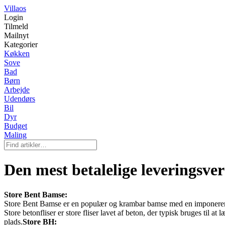
Villaos
Login
Tilmeld
Mailnyt
Kategorier
Køkken
Sove
Bad
Børn
Arbejde
Udendørs
Bil
Dyr
Budget
Maling
Den mest betalelige leveringsver
Store Bent Bamse:
Store Bent Bamse er en populær og krambar bamse med en imponerende
Store betonfliser er store fliser lavet af beton, der typisk bruges til a
plads.
Store BH: