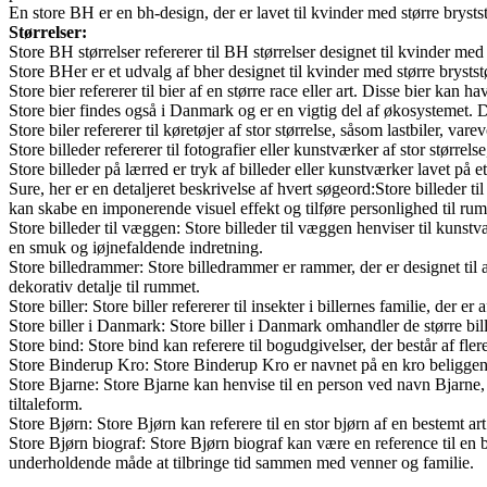
En store BH er en bh-design, der er lavet til kvinder med større brysts
Størrelser:
Store BH størrelser refererer til BH størrelser designet til kvinder med
Store BHer er et udvalg af bher designet til kvinder med større brysts
Store bier refererer til bier af en større race eller art. Disse bier kan
Store bier findes også i Danmark og er en vigtig del af økosystemet. Di
Store biler refererer til køretøjer af stor størrelse, såsom lastbiler,
Store billeder refererer til fotografier eller kunstværker af stor størr
Store billeder på lærred er tryk af billeder eller kunstværker lavet på 
Sure, her er en detaljeret beskrivelse af hvert søgeord:Store billeder til
kan skabe en imponerende visuel effekt og tilføre personlighed til ru
Store billeder til væggen: Store billeder til væggen henviser til kunstv
en smuk og iøjnefaldende indretning.
Store billedrammer: Store billedrammer er rammer, der er designet til
dekorativ detalje til rummet.
Store biller: Store biller refererer til insekter i billernes familie, d
Store biller i Danmark: Store biller i Danmark omhandler de større bille
Store bind: Store bind kan referere til bogudgivelser, der består af f
Store Binderup Kro: Store Binderup Kro er navnet på en kro beliggend
Store Bjarne: Store Bjarne kan henvise til en person ved navn Bjarne, 
tiltaleform.
Store Bjørn: Store Bjørn kan referere til en stor bjørn af en bestemt art
Store Bjørn biograf: Store Bjørn biograf kan være en reference til en
underholdende måde at tilbringe tid sammen med venner og familie.