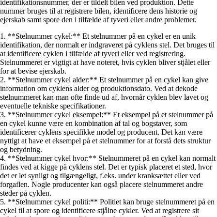
identifikationsnummer, der er tildelt bilen ved produktion. Dette
nummer bruges til at registrere bilen, identificere dens historie og
ejerskab samt spore den i tilfælde af tyveri eller andre problemer.
1. **Stelnummer cykel:** Et stelnummer på en cykel er en unik
identifikation, der normalt er indgraveret på cyklens stel. Det bruges til
at identificere cyklen i tilfælde af tyveri eller ved registrering.
Stelnummeret er vigtigt at have noteret, hvis cyklen bliver stjålet eller
for at bevise ejerskab.
2. **Stelnummer cykel alder:** Et stelnummer på en cykel kan give
information om cyklens alder og produktionsdato. Ved at dekode
stelnummeret kan man ofte finde ud af, hvornår cyklen blev lavet og
eventuelle tekniske specifikationer.
3. **Stelnummer cykel eksempel:** Et eksempel på et stelnummer på
en cykel kunne være en kombination af tal og bogstaver, som
identificerer cyklens specifikke model og producent. Det kan være
nyttigt at have et eksempel på et stelnummer for at forstå dets struktur
og betydning.
4. **Stelnummer cykel hvor:** Stelnummeret på en cykel kan normalt
findes ved at kigge på cyklens stel. Det er typisk placeret et sted, hvor
det er let synligt og tilgængeligt, f.eks. under kranksættet eller ved
forgaflen. Nogle producenter kan også placere stelnummeret andre
steder på cyklen.
5. **Stelnummer cykel politi:** Politiet kan bruge stelnummeret på en
cykel til at spore og identificere stjålne cykler. Ved at registrere sit