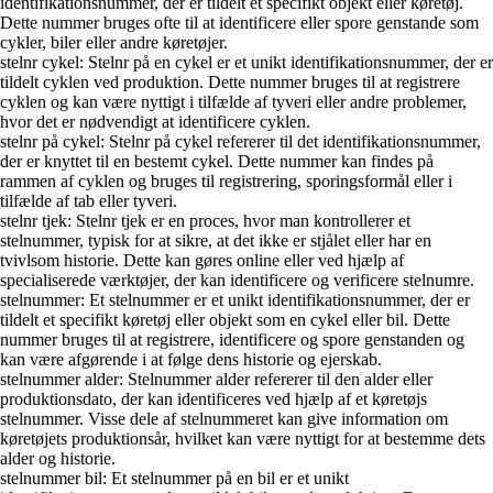
identifikationsnummer, der er tildelt et specifikt objekt eller køretøj.
Dette nummer bruges ofte til at identificere eller spore genstande som
cykler, biler eller andre køretøjer.
stelnr cykel: Stelnr på en cykel er et unikt identifikationsnummer, der er
tildelt cyklen ved produktion. Dette nummer bruges til at registrere
cyklen og kan være nyttigt i tilfælde af tyveri eller andre problemer,
hvor det er nødvendigt at identificere cyklen.
stelnr på cykel: Stelnr på cykel refererer til det identifikationsnummer,
der er knyttet til en bestemt cykel. Dette nummer kan findes på
rammen af cyklen og bruges til registrering, sporingsformål eller i
tilfælde af tab eller tyveri.
stelnr tjek: Stelnr tjek er en proces, hvor man kontrollerer et
stelnummer, typisk for at sikre, at det ikke er stjålet eller har en
tvivlsom historie. Dette kan gøres online eller ved hjælp af
specialiserede værktøjer, der kan identificere og verificere stelnumre.
stelnummer: Et stelnummer er et unikt identifikationsnummer, der er
tildelt et specifikt køretøj eller objekt som en cykel eller bil. Dette
nummer bruges til at registrere, identificere og spore genstanden og
kan være afgørende i at følge dens historie og ejerskab.
stelnummer alder: Stelnummer alder refererer til den alder eller
produktionsdato, der kan identificeres ved hjælp af et køretøjs
stelnummer. Visse dele af stelnummeret kan give information om
køretøjets produktionsår, hvilket kan være nyttigt for at bestemme dets
alder og historie.
stelnummer bil: Et stelnummer på en bil er et unikt