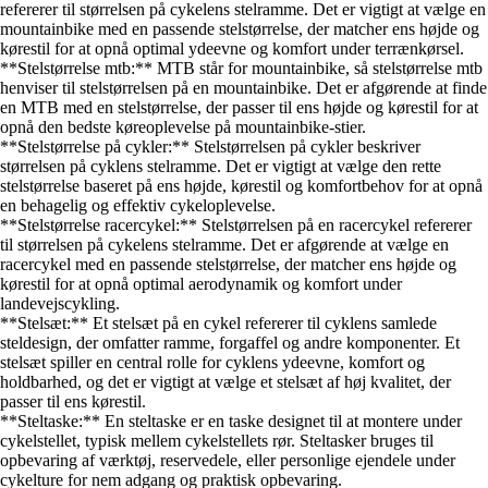
refererer til størrelsen på cykelens stelramme. Det er vigtigt at vælge en
mountainbike med en passende stelstørrelse, der matcher ens højde og
kørestil for at opnå optimal ydeevne og komfort under terrænkørsel.
**Stelstørrelse mtb:** MTB står for mountainbike, så stelstørrelse mtb
henviser til stelstørrelsen på en mountainbike. Det er afgørende at finde
en MTB med en stelstørrelse, der passer til ens højde og kørestil for at
opnå den bedste køreoplevelse på mountainbike-stier.
**Stelstørrelse på cykler:** Stelstørrelsen på cykler beskriver
størrelsen på cyklens stelramme. Det er vigtigt at vælge den rette
stelstørrelse baseret på ens højde, kørestil og komfortbehov for at opnå
en behagelig og effektiv cykeloplevelse.
**Stelstørrelse racercykel:** Stelstørrelsen på en racercykel refererer
til størrelsen på cykelens stelramme. Det er afgørende at vælge en
racercykel med en passende stelstørrelse, der matcher ens højde og
kørestil for at opnå optimal aerodynamik og komfort under
landevejscykling.
**Stelsæt:** Et stelsæt på en cykel refererer til cyklens samlede
steldesign, der omfatter ramme, forgaffel og andre komponenter. Et
stelsæt spiller en central rolle for cyklens ydeevne, komfort og
holdbarhed, og det er vigtigt at vælge et stelsæt af høj kvalitet, der
passer til ens kørestil.
**Steltaske:** En steltaske er en taske designet til at montere under
cykelstellet, typisk mellem cykelstellets rør. Steltasker bruges til
opbevaring af værktøj, reservedele, eller personlige ejendele under
cykelture for nem adgang og praktisk opbevaring.