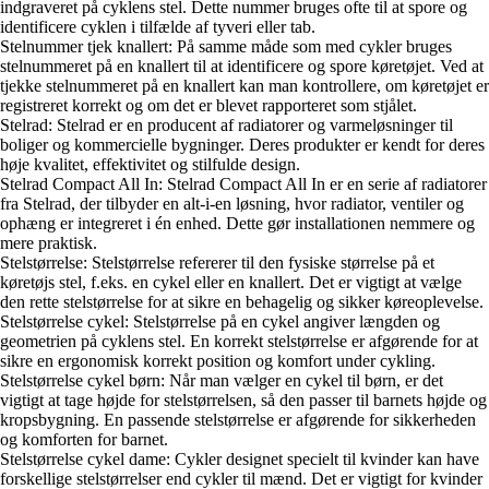
indgraveret på cyklens stel. Dette nummer bruges ofte til at spore og
identificere cyklen i tilfælde af tyveri eller tab.
Stelnummer tjek knallert: På samme måde som med cykler bruges
stelnummeret på en knallert til at identificere og spore køretøjet. Ved at
tjekke stelnummeret på en knallert kan man kontrollere, om køretøjet er
registreret korrekt og om det er blevet rapporteret som stjålet.
Stelrad: Stelrad er en producent af radiatorer og varmeløsninger til
boliger og kommercielle bygninger. Deres produkter er kendt for deres
høje kvalitet, effektivitet og stilfulde design.
Stelrad Compact All In: Stelrad Compact All In er en serie af radiatorer
fra Stelrad, der tilbyder en alt-i-en løsning, hvor radiator, ventiler og
ophæng er integreret i én enhed. Dette gør installationen nemmere og
mere praktisk.
Stelstørrelse: Stelstørrelse refererer til den fysiske størrelse på et
køretøjs stel, f.eks. en cykel eller en knallert. Det er vigtigt at vælge
den rette stelstørrelse for at sikre en behagelig og sikker køreoplevelse.
Stelstørrelse cykel: Stelstørrelse på en cykel angiver længden og
geometrien på cyklens stel. En korrekt stelstørrelse er afgørende for at
sikre en ergonomisk korrekt position og komfort under cykling.
Stelstørrelse cykel børn: Når man vælger en cykel til børn, er det
vigtigt at tage højde for stelstørrelsen, så den passer til barnets højde og
kropsbygning. En passende stelstørrelse er afgørende for sikkerheden
og komforten for barnet.
Stelstørrelse cykel dame: Cykler designet specielt til kvinder kan have
forskellige stelstørrelser end cykler til mænd. Det er vigtigt for kvinder