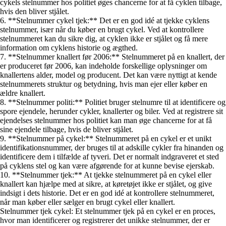
cykels stelnummer hos politiet øges chancerne for at få cyklen tilbage,
hvis den bliver stjålet.
6. **Stelnummer cykel tjek:** Det er en god idé at tjekke cyklens
stelnummer, især når du køber en brugt cykel. Ved at kontrollere
stelnummeret kan du sikre dig, at cyklen ikke er stjålet og få mere
information om cyklens historie og ægthed.
7. **Stelnummer knallert før 2006:** Stelnummeret på en knallert, der
er produceret før 2006, kan indeholde forskellige oplysninger om
knallertens alder, model og producent. Det kan være nyttigt at kende
stelnummerets struktur og betydning, hvis man ejer eller køber en
ældre knallert.
8. **Stelnummer politi:** Politiet bruger stelnumre til at identificere og
spore ejendele, herunder cykler, knallerter og biler. Ved at registrere sit
ejendelses stelnummer hos politiet kan man øge chancerne for at få
sine ejendele tilbage, hvis de bliver stjålet.
9. **Stelnummer på cykel:** Stelnummeret på en cykel er et unikt
identifikationsnummer, der bruges til at adskille cykler fra hinanden og
identificere dem i tilfælde af tyveri. Det er normalt indgraveret et sted
på cyklens stel og kan være afgørende for at kunne bevise ejerskab.
10. **Stelnummer tjek:** At tjekke stelnummeret på en cykel eller
knallert kan hjælpe med at sikre, at køretøjet ikke er stjålet, og give
indsigt i dets historie. Det er en god idé at kontrollere stelnummeret,
når man køber eller sælger en brugt cykel eller knallert.
Stelnummer tjek cykel: Et stelnummer tjek på en cykel er en proces,
hvor man identificerer og registrerer det unikke stelnummer, der er