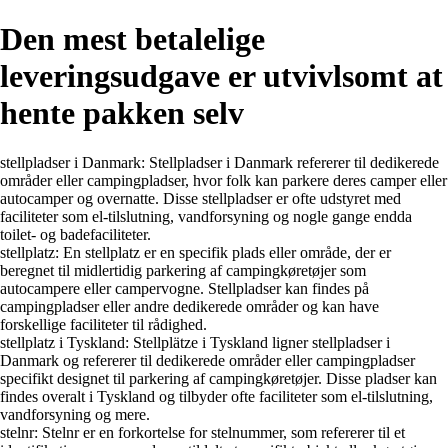
Den mest betalelige
leveringsudgave er utvivlsomt at
hente pakken selv
stellpladser i Danmark: Stellpladser i Danmark refererer til dedikerede
områder eller campingpladser, hvor folk kan parkere deres camper eller
autocamper og overnatte. Disse stellpladser er ofte udstyret med
faciliteter som el-tilslutning, vandforsyning og nogle gange endda
toilet- og badefaciliteter.
stellplatz: En stellplatz er en specifik plads eller område, der er
beregnet til midlertidig parkering af campingkøretøjer som
autocampere eller campervogne. Stellpladser kan findes på
campingpladser eller andre dedikerede områder og kan have
forskellige faciliteter til rådighed.
stellplatz i Tyskland: Stellplätze i Tyskland ligner stellpladser i
Danmark og refererer til dedikerede områder eller campingpladser
specifikt designet til parkering af campingkøretøjer. Disse pladser kan
findes overalt i Tyskland og tilbyder ofte faciliteter som el-tilslutning,
vandforsyning og mere.
stelnr: Stelnr er en forkortelse for stelnummer, som refererer til et