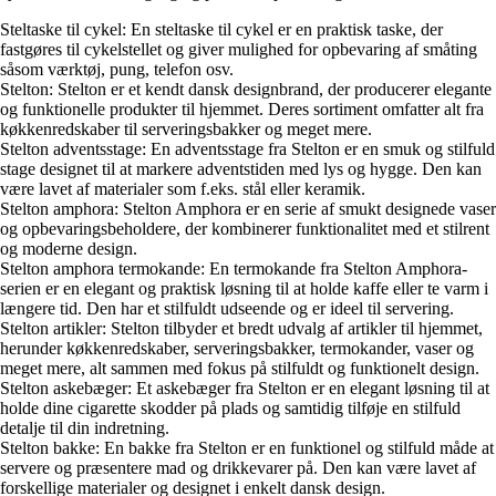
Steltaske til cykel: En steltaske til cykel er en praktisk taske, der
fastgøres til cykelstellet og giver mulighed for opbevaring af småting
såsom værktøj, pung, telefon osv.
Stelton: Stelton er et kendt dansk designbrand, der producerer elegante
og funktionelle produkter til hjemmet. Deres sortiment omfatter alt fra
køkkenredskaber til serveringsbakker og meget mere.
Stelton adventsstage: En adventsstage fra Stelton er en smuk og stilfuld
stage designet til at markere adventstiden med lys og hygge. Den kan
være lavet af materialer som f.eks. stål eller keramik.
Stelton amphora: Stelton Amphora er en serie af smukt designede vaser
og opbevaringsbeholdere, der kombinerer funktionalitet med et stilrent
og moderne design.
Stelton amphora termokande: En termokande fra Stelton Amphora-
serien er en elegant og praktisk løsning til at holde kaffe eller te varm i
længere tid. Den har et stilfuldt udseende og er ideel til servering.
Stelton artikler: Stelton tilbyder et bredt udvalg af artikler til hjemmet,
herunder køkkenredskaber, serveringsbakker, termokander, vaser og
meget mere, alt sammen med fokus på stilfuldt og funktionelt design.
Stelton askebæger: Et askebæger fra Stelton er en elegant løsning til at
holde dine cigarette skodder på plads og samtidig tilføje en stilfuld
detalje til din indretning.
Stelton bakke: En bakke fra Stelton er en funktionel og stilfuld måde at
servere og præsentere mad og drikkevarer på. Den kan være lavet af
forskellige materialer og designet i enkelt dansk design.