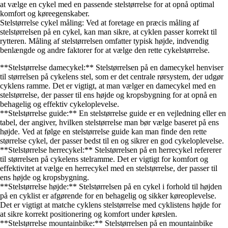
at vælge en cykel med en passende stelstørrelse for at opnå optimal
komfort og køreegenskaber.
Stelstørrelse cykel måling: Ved at foretage en præcis måling af
stelstørrelsen på en cykel, kan man sikre, at cyklen passer korrekt til
rytteren. Måling af stelstørrelsen omfatter typisk højde, indvendig
benlængde og andre faktorer for at vælge den rette cykelstørrelse.
**Stelstørrelse damecykel:** Stelstørrelsen på en damecykel henviser
til størrelsen på cykelens stel, som er det centrale rørsystem, der udgør
cyklens ramme. Det er vigtigt, at man vælger en damecykel med en
stelstørrelse, der passer til ens højde og kropsbygning for at opnå en
behagelig og effektiv cykeloplevelse.
**Stelstørrelse guide:** En stelstørrelse guide er en vejledning eller en
tabel, der angiver, hvilken stelstørrelse man bør vælge baseret på ens
højde. Ved at følge en stelstørrelse guide kan man finde den rette
størrelse cykel, der passer bedst til en og sikrer en god cykeloplevelse.
**Stelstørrelse herrecykel:** Stelstørrelsen på en herrecykel refererer
til størrelsen på cykelens stelramme. Det er vigtigt for komfort og
effektivitet at vælge en herrecykel med en stelstørrelse, der passer til
ens højde og kropsbygning.
**Stelstørrelse højde:** Stelstørrelsen på en cykel i forhold til højden
på en cyklist er afgørende for en behagelig og sikker køreoplevelse.
Det er vigtigt at matche cyklens stelstørrelse med cyklistens højde for
at sikre korrekt positionering og komfort under kørslen.
**Stelstørrelse mountainbike:** Stelstørrelsen på en mountainbike