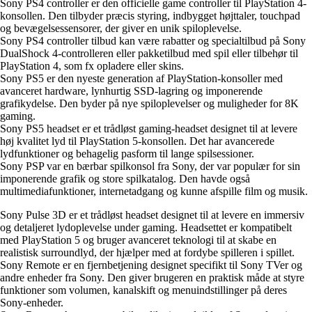
Sony PS4 controller er den officielle game controller til PlayStation 4-
konsollen. Den tilbyder præcis styring, indbygget højttaler, touchpad
og bevægelsessensorer, der giver en unik spiloplevelse.
Sony PS4 controller tilbud kan være rabatter og specialtilbud på Sony
DualShock 4-controlleren eller pakketilbud med spil eller tilbehør til
PlayStation 4, som fx opladere eller skins.
Sony PS5 er den nyeste generation af PlayStation-konsoller med
avanceret hardware, lynhurtig SSD-lagring og imponerende
grafikydelse. Den byder på nye spiloplevelser og muligheder for 8K
gaming.
Sony PS5 headset er et trådløst gaming-headset designet til at levere
høj kvalitet lyd til PlayStation 5-konsollen. Det har avancerede
lydfunktioner og behagelig pasform til lange spilsessioner.
Sony PSP var en bærbar spilkonsol fra Sony, der var populær for sin
imponerende grafik og store spilkatalog. Den havde også
multimediafunktioner, internetadgang og kunne afspille film og musik.
Sony Pulse 3D er et trådløst headset designet til at levere en immersiv
og detaljeret lydoplevelse under gaming. Headsettet er kompatibelt
med PlayStation 5 og bruger avanceret teknologi til at skabe en
realistisk surroundlyd, der hjælper med at fordybe spilleren i spillet.
Sony Remote er en fjernbetjening designet specifikt til Sony TVer og
andre enheder fra Sony. Den giver brugeren en praktisk måde at styre
funktioner som volumen, kanalskift og menuindstillinger på deres
Sony-enheder.