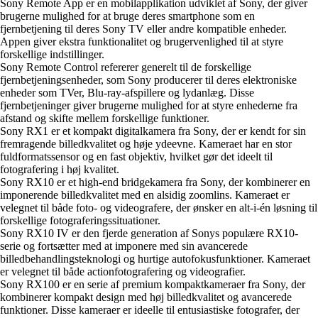
Sony Remote App er en mobilapplikation udviklet af Sony, der giver
brugerne mulighed for at bruge deres smartphone som en
fjernbetjening til deres Sony TV eller andre kompatible enheder.
Appen giver ekstra funktionalitet og brugervenlighed til at styre
forskellige indstillinger.
Sony Remote Control refererer generelt til de forskellige
fjernbetjeningsenheder, som Sony producerer til deres elektroniske
enheder som TVer, Blu-ray-afspillere og lydanlæg. Disse
fjernbetjeninger giver brugerne mulighed for at styre enhederne fra
afstand og skifte mellem forskellige funktioner.
Sony RX1 er et kompakt digitalkamera fra Sony, der er kendt for sin
fremragende billedkvalitet og høje ydeevne. Kameraet har en stor
fuldformatssensor og en fast objektiv, hvilket gør det ideelt til
fotografering i høj kvalitet.
Sony RX10 er et high-end bridgekamera fra Sony, der kombinerer en
imponerende billedkvalitet med en alsidig zoomlins. Kameraet er
velegnet til både foto- og videografere, der ønsker en alt-i-én løsning til
forskellige fotograferingssituationer.
Sony RX10 IV er den fjerde generation af Sonys populære RX10-
serie og fortsætter med at imponere med sin avancerede
billedbehandlingsteknologi og hurtige autofokusfunktioner. Kameraet
er velegnet til både actionfotografering og videografier.
Sony RX100 er en serie af premium kompaktkameraer fra Sony, der
kombinerer kompakt design med høj billedkvalitet og avancerede
funktioner. Disse kameraer er ideelle til entusiastiske fotografer, der