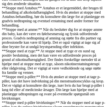
sig den ændrede situation.
**Stoppe med Antabus:** Antabus er et lægemiddel, der bruges til
behandling af alkoholafhængighed. Hvis du ønsker at stoppe med
Antabus-behandling, bør du konsultere din læge for at planlægge en
gradvis nedtrapning og eventuel erstatning med andre former for
behandling.
**Stoppe med at amme:** Når du beslutter dig for at stoppe amme
din baby, kan det være en følelsesmæssig og fysisk udfordrende
proces. Gradvis nedtrapning af amning og støtte fra din partner og
professionelle kan være til hjælp. Det er også vigtigt at tage sig af
dine bryster for at undgå brystspænding eller infektion.
**Stoppe med at ryge:** At stoppe med at ryge er en sund og
positiv beslutning, men det kan være en udfordrende proces på
grund af nikotinafhængighed. Der findes forskellige metoder til at
hjælpe med at stoppe med at ryge, såsom nikotinerstatningsterapi
eller rådgivning. Det er vigtigt at være vedholdende og søge støtte
fra familie og venner.
**Stoppe med p-piller:** Hvis du ønsker at stoppe med at tage p-
piller, kan det have indvirkning på din menstruationscyklus og krop.
Det er vigtigt at konsultere din læge, især hvis du har brugt p-piller i
lang tid eller af medicinske årsager. Din læge kan hjælpe med at
planlægge udtrapningen og svare på eventuelle spørgsmål om
bivirkninger.
**Stoppe med p-piller bivirkninger:** Når du stopper med at tage p-
piller, kan du opleve bivirkninger såsom uregelmæssig menstruation,