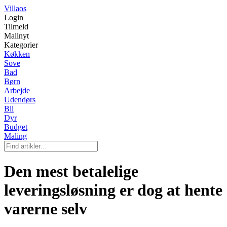
Villaos
Login
Tilmeld
Mailnyt
Kategorier
Køkken
Sove
Bad
Børn
Arbejde
Udendørs
Bil
Dyr
Budget
Maling
Den mest betalelige
leveringsløsning er dog at hente
varerne selv