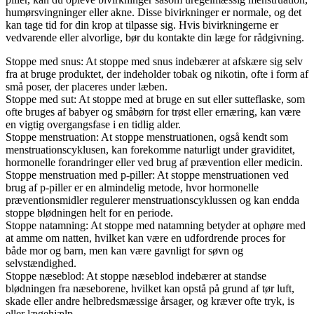
humørsvingninger eller akne. Disse bivirkninger er normale, og det
kan tage tid for din krop at tilpasse sig. Hvis bivirkningerne er
vedvarende eller alvorlige, bør du kontakte din læge for rådgivning.
Stoppe med snus: At stoppe med snus indebærer at afskære sig selv
fra at bruge produktet, der indeholder tobak og nikotin, ofte i form af
små poser, der placeres under læben.
Stoppe med sut: At stoppe med at bruge en sut eller sutteflaske, som
ofte bruges af babyer og småbørn for trøst eller ernæring, kan være
en vigtig overgangsfase i en tidlig alder.
Stoppe menstruation: At stoppe menstruationen, også kendt som
menstruationscyklusen, kan forekomme naturligt under graviditet,
hormonelle forandringer eller ved brug af prævention eller medicin.
Stoppe menstruation med p-piller: At stoppe menstruationen ved
brug af p-piller er en almindelig metode, hvor hormonelle
præventionsmidler regulerer menstruationscyklussen og kan endda
stoppe blødningen helt for en periode.
Stoppe natamning: At stoppe med natamning betyder at ophøre med
at amme om natten, hvilket kan være en udfordrende proces for
både mor og barn, men kan være gavnligt for søvn og
selvstændighed.
Stoppe næseblod: At stoppe næseblod indebærer at standse
blødningen fra næseborene, hvilket kan opstå på grund af tør luft,
skade eller andre helbredsmæssige årsager, og kræver ofte tryk, is
eller lægehjælp.