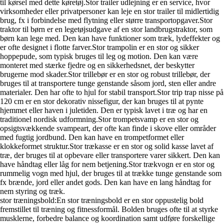
til kørsel med dette køretøj.Stor trailer udlejning er en service, hvor
virksomheder eller privatpersoner kan leje en stor trailer til midlertidig
brug, fx i forbindelse med flytning eller større transportopgaver.Stor
traktor til børn er en legetøjsudgave af en stor landbrugstraktor, som
børn kan lege med. Den kan have funktioner som træk, lydeffekter og
er ofte designet i flotte farver.Stor trampolin er en stor og sikker
hoppepude, som typisk bruges til leg og motion. Den kan være
monteret med stærke fjedre og en sikkerhedsnet, der beskytter
brugerne mod skader.Stor trillebør er en stor og robust trillebør, der
bruges til at transportere tunge genstande såsom jord, sten eller andre
materialer. Den har ofte to hjul for stabil transport.Stor trip trap nisse på
120 cm er en stor dekorativ nissefigur, der kan bruges til at pynte
hjemmet eller haven i juletiden. Den er typisk lavet i træ og har en
traditionel nordisk udformning.Stor trompetsvamp er en stor og
opsigtsvækkende svampeart, der ofte kan finde i skove eller områder
med fugtig jordbund. Den kan have en trompetformet eller
klokkeformet struktur.Stor trækasse er en stor og solid kasse lavet af
træ, der bruges til at opbevare eller transportere varer sikkert. Den kan
have håndtag eller låg for nem betjening.Stor trækvogn er en stor og
rummelig vogn med hjul, der bruges til at trække tunge genstande som
fx brænde, jord eller andet gods. Den kan have en lang håndtag for
nem styring og træk.
stor træningsbold:En stor træningsbold er en stor oppustelig bold
fremstillet til træning og fitnessformål. Bolden bruges ofte til at styrke
musklerne, forbedre balance og koordination samt udføre forskellige