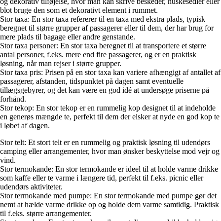
og dekorativ tilføjelse, hvor man kan skrive beskeder, huskesedler eller
blot bruge den som et dekorativt element i rummet.
Stor taxa: En stor taxa refererer til en taxa med ekstra plads, typisk
beregnet til større grupper af passagerer eller til dem, der har brug for
mere plads til bagage eller andre genstande.
Stor taxa personer: En stor taxa beregnet til at transportere et større
antal personer, f.eks. mere end fire passagerer, og er en praktisk
løsning, når man rejser i større grupper.
Stor taxa pris: Prisen på en stor taxa kan variere afhængigt af antallet af
passagerer, afstanden, tidspunktet på dagen samt eventuelle
tillægsgebyrer, og det kan være en god idé at undersøge priserne på
forhånd.
Stor tekop: En stor tekop er en rummelig kop designet til at indeholde
en generøs mængde te, perfekt til dem der elsker at nyde en god kop te
i løbet af dagen.
Stor telt: Et stort telt er en rummelig og praktisk løsning til udendørs
camping eller arrangementer, hvor man ønsker beskyttelse mod vejr og
vind.
Stor termokande: En stor termokande er ideel til at holde varme drikke
som kaffe eller te varme i længere tid, perfekt til f.eks. picnic eller
udendørs aktiviteter.
Stor termokande med pumpe: En stor termokande med pumpe gør det
nemt at hælde varme drikke op og holde dem varme samtidig. Praktisk
til f.eks. større arrangementer.