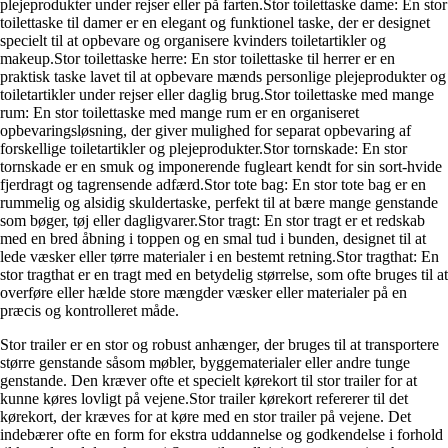
plejeprodukter under rejser eller på farten.Stor toilettaske dame: En stor
toilettaske til damer er en elegant og funktionel taske, der er designet
specielt til at opbevare og organisere kvinders toiletartikler og
makeup.Stor toilettaske herre: En stor toilettaske til herrer er en
praktisk taske lavet til at opbevare mænds personlige plejeprodukter og
toiletartikler under rejser eller daglig brug.Stor toilettaske med mange
rum: En stor toilettaske med mange rum er en organiseret
opbevaringsløsning, der giver mulighed for separat opbevaring af
forskellige toiletartikler og plejeprodukter.Stor tornskade: En stor
tornskade er en smuk og imponerende fugleart kendt for sin sort-hvide
fjerdragt og tagrensende adfærd.Stor tote bag: En stor tote bag er en
rummelig og alsidig skuldertaske, perfekt til at bære mange genstande
som bøger, tøj eller dagligvarer.Stor tragt: En stor tragt er et redskab
med en bred åbning i toppen og en smal tud i bunden, designet til at
lede væsker eller tørre materialer i en bestemt retning.Stor tragthat: En
stor tragthat er en tragt med en betydelig størrelse, som ofte bruges til at
overføre eller hælde store mængder væsker eller materialer på en
præcis og kontrolleret måde.
Stor trailer er en stor og robust anhænger, der bruges til at transportere
større genstande såsom møbler, byggematerialer eller andre tunge
genstande. Den kræver ofte et specielt kørekort til stor trailer for at
kunne køres lovligt på vejene.Stor trailer kørekort refererer til det
kørekort, der kræves for at køre med en stor trailer på vejene. Det
indebærer ofte en form for ekstra uddannelse og godkendelse i forhold