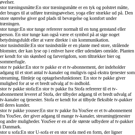
øvelser.
stor træningsmåtte:En stor træningsmåtte er en tyk og polstret måtte,
der bruges til at udføre træningsøvelser, yoga eller strække ud på. Den
store størrelse giver god plads til bevægelse og komfort under
træningen.
stor tunge:En stor tunge refererer normalt til en tung genstand eller
person. En stor tunge kan også være et symbol på at sige noget
betydningsfuldt eller at være direkte i sin kommunikation.
stor tusindstråle:En stor tusindstråle er en plante med store, strålende
blomster, der kan lyse op i enhver have eller udendørs område. Planten
er kendt for sin skønhed og farverigdom, som tiltrækker bier og
sommerfugle.
stor tv pakke:En stor tv pakke er et tv-abonnement, der indeholder
adgang til et stort antal tv-kanaler og muligvis også ekstra tjenester som
streaming, filmleje og optagelsesfunktioner. En stor tv pakke giver
mulighed for at se et bredt udvalg af tv-indhold.
stor tv pakke stofa:En stor tv pakke fra Stofa refererer til et tv-
abonnement leveret af Stofa, der tilbyder adgang til et bredt udvalg af
tv-kanaler og tjenester. Stofa er kendt for at tilbyde fleksible tv-pakker
til deres kunder.
stor tv pakke yousee:En stor tv pakke fra YouSee er et tv-abonnement
fra YouSee, der giver adgang til mange tv-kanaler, streamingtjenester
og andre muligheder. YouSee er en af de største udbydere af tv-pakker
i Danmark.
stor u sofa:En stor U-sofa er en stor sofa med en form, der ligner