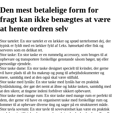
Den mest betalelige form for
fragt kan ikke benægtes at være
at hente ordren selv
Stor tartelet: En stor tartelet er en lækker og sprød tærteformet dej, der
typisk er fyldt med en lækker fyld af f.eks. hønsekød eller fisk og
serveres som en delikat ret.
Stor taske: En stor taske er en rummelig accessory, som bruges til at
opbevare og transportere forskellige genstande såsom bøger, tøj eller
personlige ejendele.
Stor taske dame: En stor taske designet specielt til kvinder, der gerne
vil have plads til alt fra makeup og pung til arbejdsdokumenter og
mere, samtidig med at den også skal være stilfuld.
Stor taske med lynlås: En stor taske med lynlås har en praktisk
lynlåslukning, der gør det nemt at åbne og lukke tasken, samtidig med
at den sikrer, at tingene indeni forbliver sikkert opbevaret.
Stor taske med mange rum: En stor taske med mange rum er perfekt til
dem, der gerne vil have en organiseret taske med forskellige rum og
lommer til at opbevare diverse ting og sager på en struktureret måde.
Stor tavla sovrum: En stor tavle til soveværelset kan være en praktisk