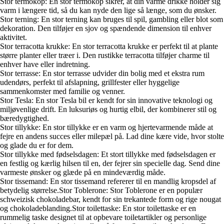
Stor termokop: En stor termokop sikrer, at din varme drikke holder sig
varm i længere tid, så du kan nyde den lige så længe, som du ønsker.
Stor terning: En stor terning kan bruges til spil, gambling eller blot som
dekoration. Den tilføjer en sjov og spændende dimension til enhver
aktivitet.
Stor terracotta krukke: En stor terracotta krukke er perfekt til at plante
større planter eller træer i. Den rustikke terracotta tilføjer charme til
enhver have eller indretning.
Stor terrasse: En stor terrasse udvider din bolig med et ekstra rum
udendørs, perfekt til afslapning, grillfester eller hyggelige
sammenkomster med familie og venner.
Stor Tesla: En stor Tesla bil er kendt for sin innovative teknologi og
miljøvenlige drift. En luksuriøs og hurtig elbil, der kombinerer stil og
bæredygtighed.
Stor tillykke: En stor tillykke er en varm og hjertevarmende måde at
fejre en andens succes eller milepæl på. Lad dine kære vide, hvor stolte
og glade du er for dem.
Stor tillykke med fødselsdagen: Et stort tillykke med fødselsdagen er
en festlig og kærlig hilsen til en, der fejrer sin specielle dag. Send dine
varmeste ønsker og glæde på en mindeværdig måde.
Stor tissemand: En stor tissemand refererer til en mandlig kropsdel af
betydelig størrelse.Stor Toblerone: Stor Toblerone er en populær
schweizisk chokoladebar, kendt for sin trekantede form og rige nougat
og chokoladeblanding.Stor toilettaske: En stor toilettaske er en
rummelig taske designet til at opbevare toiletartikler og personlige