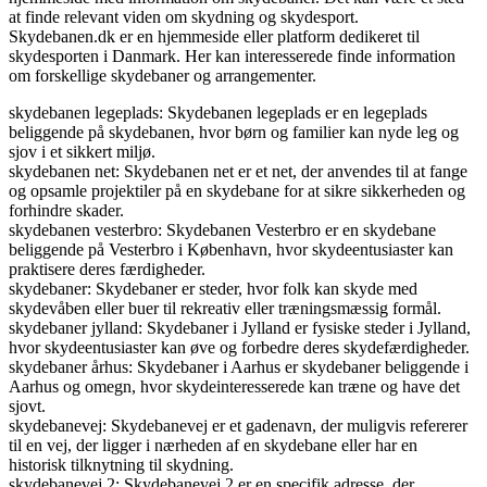
at finde relevant viden om skydning og skydesport.
Skydebanen.dk er en hjemmeside eller platform dedikeret til
skydesporten i Danmark. Her kan interesserede finde information
om forskellige skydebaner og arrangementer.
skydebanen legeplads: Skydebanen legeplads er en legeplads
beliggende på skydebanen, hvor børn og familier kan nyde leg og
sjov i et sikkert miljø.
skydebanen net: Skydebanen net er et net, der anvendes til at fange
og opsamle projektiler på en skydebane for at sikre sikkerheden og
forhindre skader.
skydebanen vesterbro: Skydebanen Vesterbro er en skydebane
beliggende på Vesterbro i København, hvor skydeentusiaster kan
praktisere deres færdigheder.
skydebaner: Skydebaner er steder, hvor folk kan skyde med
skydevåben eller buer til rekreativ eller træningsmæssig formål.
skydebaner jylland: Skydebaner i Jylland er fysiske steder i Jylland,
hvor skydeentusiaster kan øve og forbedre deres skydefærdigheder.
skydebaner århus: Skydebaner i Aarhus er skydebaner beliggende i
Aarhus og omegn, hvor skydeinteresserede kan træne og have det
sjovt.
skydebanevej: Skydebanevej er et gadenavn, der muligvis refererer
til en vej, der ligger i nærheden af en skydebane eller har en
historisk tilknytning til skydning.
skydebanevej 2: Skydebanevej 2 er en specifik adresse, der