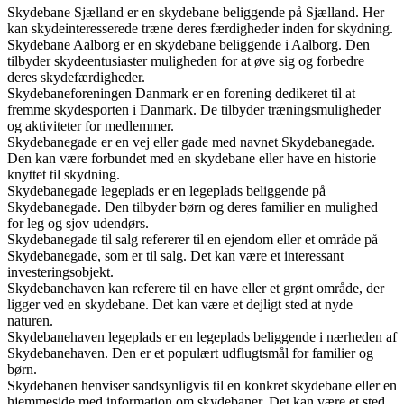
Skydebane Sjælland er en skydebane beliggende på Sjælland. Her
kan skydeinteresserede træne deres færdigheder inden for skydning.
Skydebane Aalborg er en skydebane beliggende i Aalborg. Den
tilbyder skydeentusiaster muligheden for at øve sig og forbedre
deres skydefærdigheder.
Skydebaneforeningen Danmark er en forening dedikeret til at
fremme skydesporten i Danmark. De tilbyder træningsmuligheder
og aktiviteter for medlemmer.
Skydebanegade er en vej eller gade med navnet Skydebanegade.
Den kan være forbundet med en skydebane eller have en historie
knyttet til skydning.
Skydebanegade legeplads er en legeplads beliggende på
Skydebanegade. Den tilbyder børn og deres familier en mulighed
for leg og sjov udendørs.
Skydebanegade til salg refererer til en ejendom eller et område på
Skydebanegade, som er til salg. Det kan være et interessant
investeringsobjekt.
Skydebanehaven kan referere til en have eller et grønt område, der
ligger ved en skydebane. Det kan være et dejligt sted at nyde
naturen.
Skydebanehaven legeplads er en legeplads beliggende i nærheden af
Skydebanehaven. Den er et populært udflugtsmål for familier og
børn.
Skydebanen henviser sandsynligvis til en konkret skydebane eller en
hjemmeside med information om skydebaner. Det kan være et sted