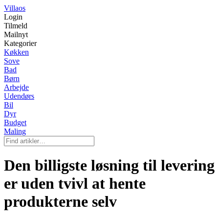
Villaos
Login
Tilmeld
Mailnyt
Kategorier
Køkken
Sove
Bad
Børn
Arbejde
Udendørs
Bil
Dyr
Budget
Maling
Den billigste løsning til levering
er uden tvivl at hente
produkterne selv