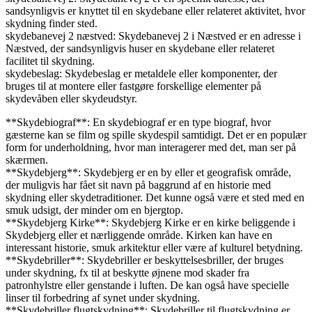
sandsynligvis er knyttet til en skydebane eller relateret aktivitet, hvor
skydning finder sted.
skydebanevej 2 næstved: Skydebanevej 2 i Næstved er en adresse i
Næstved, der sandsynligvis huser en skydebane eller relateret
facilitet til skydning.
skydebeslag: Skydebeslag er metaldele eller komponenter, der
bruges til at montere eller fastgøre forskellige elementer på
skydevåben eller skydeudstyr.
**Skydebiograf**: En skydebiograf er en type biograf, hvor
gæsterne kan se film og spille skydespil samtidigt. Det er en populær
form for underholdning, hvor man interagerer med det, man ser på
skærmen.
**Skydebjerg**: Skydebjerg er en by eller et geografisk område,
der muligvis har fået sit navn på baggrund af en historie med
skydning eller skydetraditioner. Det kunne også være et sted med en
smuk udsigt, der minder om en bjergtop.
**Skydebjerg Kirke**: Skydebjerg Kirke er en kirke beliggende i
Skydebjerg eller et nærliggende område. Kirken kan have en
interessant historie, smuk arkitektur eller være af kulturel betydning.
**Skydebriller**: Skydebriller er beskyttelsesbriller, der bruges
under skydning, fx til at beskytte øjnene mod skader fra
patronhylstre eller genstande i luften. De kan også have specielle
linser til forbedring af synet under skydning.
**Skydebriller flugtskydning**: Skydebriller til flugtskydning er