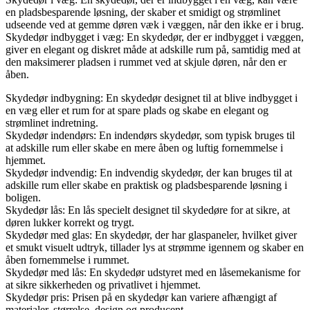
en pladsbesparende løsning, der skaber et smidigt og strømlinet
udseende ved at gemme døren væk i væggen, når den ikke er i brug.
Skydedør indbygget i væg: En skydedør, der er indbygget i væggen,
giver en elegant og diskret måde at adskille rum på, samtidig med at
den maksimerer pladsen i rummet ved at skjule døren, når den er
åben.
Skydedør indbygning: En skydedør designet til at blive indbygget i
en væg eller et rum for at spare plads og skabe en elegant og
strømlinet indretning.
Skydedør indendørs: En indendørs skydedør, som typisk bruges til
at adskille rum eller skabe en mere åben og luftig fornemmelse i
hjemmet.
Skydedør indvendig: En indvendig skydedør, der kan bruges til at
adskille rum eller skabe en praktisk og pladsbesparende løsning i
boligen.
Skydedør lås: En lås specielt designet til skydedøre for at sikre, at
døren lukker korrekt og trygt.
Skydedør med glas: En skydedør, der har glaspaneler, hvilket giver
et smukt visuelt udtryk, tillader lys at strømme igennem og skaber en
åben fornemmelse i rummet.
Skydedør med lås: En skydedør udstyret med en låsemekanisme for
at sikre sikkerheden og privatlivet i hjemmet.
Skydedør pris: Prisen på en skydedør kan variere afhængigt af
materialer, størrelse, design og producent.