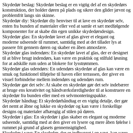
Skydedør beslag: Skydedør beslag er en vigtig del af en skydedørs
konstruktion, der holder døren på plads og sikrer den glider jævnt og
problemfrit langs sin skinne.
Skydedør diy: Skydedør diy henviser til at lave en skydedør selv,
enten fra bunden af materialer eller ved at samle et sæt medfølgende
komponenter for at skabe din egen unikke skydedørsdesign.
Skydedør glas: En skydedør lavet af glas giver et elegant og
moderne udseende til rummet, samtidig med at det tillader lys at
passere frit gennem døren og skaber en åben atmosfære.
Skydedør glas indendørs: En skydedør lavet af glas, der er designet
til at blive brugt indendørs, kan være en praktisk og stilfuld løsning
for at adskille rum uden at blokere for lysstrømmen.
Skydedør glas udendørs: En udendørs skydedør af glas kan være en
smuk og funktionel tilføjelse til haven eller terrassen, der giver en
visuel forbindelse mellem indendørs og udendørs rum.
Skydedør gør det selv: At skabe en skydedør gør det selv indebærer
at bruge ens kreativitet og håndværksfærdigheder til at konstruere en
skydedør fra bunden eller med en selvmonteringspakke.
Skydedør håndtag: Et skydedørhåndtag er en vigtig detalje, der gør
det nemt at åbne og lukke en skydedør og kan være i forskellige
designs og materialer afhængig af stilen på døren.
Skydedør i glas: En skydedør i glas skaber en elegant og moderne
udseende, samtidig med at den giver en lysere og mere åben følelse i
rummet på grund af glasets gennemsigtighed.
Skydedør i væg: En skydedør, der er indbygget i en væg, kan være