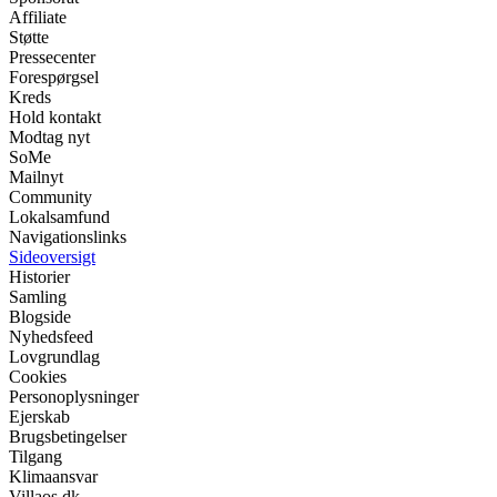
Affiliate
Støtte
Pressecenter
Forespørgsel
Kreds
Hold kontakt
Modtag nyt
SoMe
Mailnyt
Community
Lokalsamfund
Navigationslinks
Sideoversigt
Historier
Samling
Blogside
Nyhedsfeed
Lovgrundlag
Cookies
Personoplysninger
Ejerskab
Brugsbetingelser
Tilgang
Klimaansvar
Villaos.dk