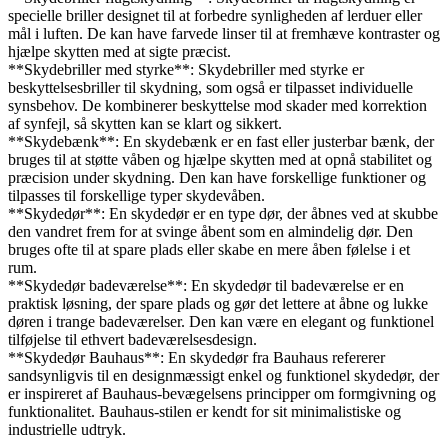
specielle briller designet til at forbedre synligheden af lerduer eller
mål i luften. De kan have farvede linser til at fremhæve kontraster og
hjælpe skytten med at sigte præcist.
**Skydebriller med styrke**: Skydebriller med styrke er
beskyttelsesbriller til skydning, som også er tilpasset individuelle
synsbehov. De kombinerer beskyttelse mod skader med korrektion
af synfejl, så skytten kan se klart og sikkert.
**Skydebænk**: En skydebænk er en fast eller justerbar bænk, der
bruges til at støtte våben og hjælpe skytten med at opnå stabilitet og
præcision under skydning. Den kan have forskellige funktioner og
tilpasses til forskellige typer skydevåben.
**Skydedør**: En skydedør er en type dør, der åbnes ved at skubbe
den vandret frem for at svinge åbent som en almindelig dør. Den
bruges ofte til at spare plads eller skabe en mere åben følelse i et
rum.
**Skydedør badeværelse**: En skydedør til badeværelse er en
praktisk løsning, der spare plads og gør det lettere at åbne og lukke
døren i trange badeværelser. Den kan være en elegant og funktionel
tilføjelse til ethvert badeværelsesdesign.
**Skydedør Bauhaus**: En skydedør fra Bauhaus refererer
sandsynligvis til en designmæssigt enkel og funktionel skydedør, der
er inspireret af Bauhaus-bevægelsens principper om formgivning og
funktionalitet. Bauhaus-stilen er kendt for sit minimalistiske og
industrielle udtryk.