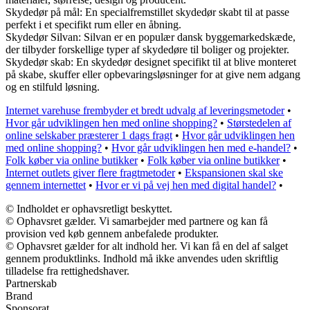
Skydedør på mål: En specialfremstillet skydedør skabt til at passe
perfekt i et specifikt rum eller en åbning.
Skydedør Silvan: Silvan er en populær dansk byggemarkedskæde,
der tilbyder forskellige typer af skydedøre til boliger og projekter.
Skydedør skab: En skydedør designet specifikt til at blive monteret
på skabe, skuffer eller opbevaringsløsninger for at give nem adgang
og en stilfuld løsning.
Internet varehuse frembyder et bredt udvalg af leveringsmetoder
•
Hvor går udviklingen hen med online shopping?
•
Størstedelen af
online selskaber præsterer 1 dags fragt
•
Hvor går udviklingen hen
med online shopping?
•
Hvor går udviklingen hen med e-handel?
•
Folk køber via online butikker
•
Folk køber via online butikker
•
Internet outlets giver flere fragtmetoder
•
Ekspansionen skal ske
gennem internettet
•
Hvor er vi på vej hen med digital handel?
•
© Indholdet er ophavsretligt beskyttet.
© Ophavsret gælder. Vi samarbejder med partnere og kan få
provision ved køb gennem anbefalede produkter.
© Ophavsret gælder for alt indhold her. Vi kan få en del af salget
gennem produktlinks. Indhold må ikke anvendes uden skriftlig
tilladelse fra rettighedshaver.
Partnerskab
Brand
Sponsorat