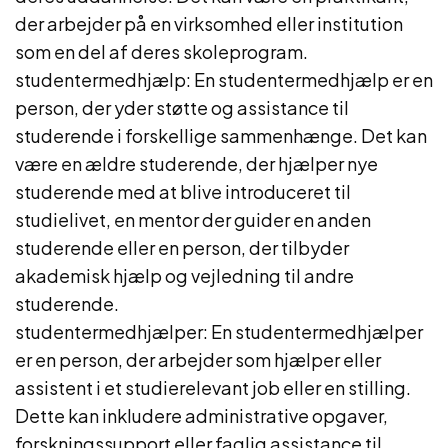
der arbejder på en virksomhed eller institution
som en del af deres skoleprogram.
studentermedhjælp: En studentermedhjælp er en
person, der yder støtte og assistance til
studerende i forskellige sammenhænge. Det kan
være en ældre studerende, der hjælper nye
studerende med at blive introduceret til
studielivet, en mentor der guider en anden
studerende eller en person, der tilbyder
akademisk hjælp og vejledning til andre
studerende.
studentermedhjælper: En studentermedhjælper
er en person, der arbejder som hjælper eller
assistent i et studierelevant job eller en stilling.
Dette kan inkludere administrative opgaver,
forskningssupport eller faglig assistance til