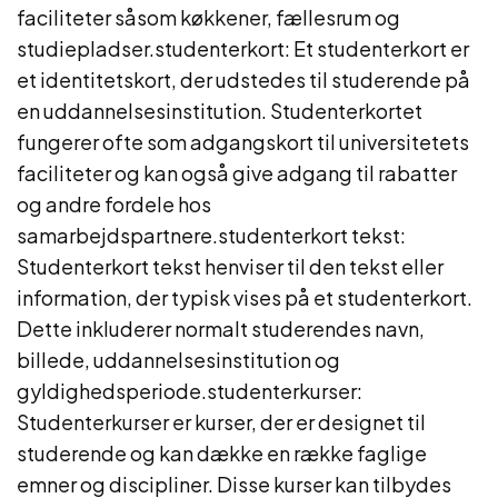
faciliteter såsom køkkener, fællesrum og
studiepladser.studenterkort: Et studenterkort er
et identitetskort, der udstedes til studerende på
en uddannelsesinstitution. Studenterkortet
fungerer ofte som adgangskort til universitetets
faciliteter og kan også give adgang til rabatter
og andre fordele hos
samarbejdspartnere.studenterkort tekst:
Studenterkort tekst henviser til den tekst eller
information, der typisk vises på et studenterkort.
Dette inkluderer normalt studerendes navn,
billede, uddannelsesinstitution og
gyldighedsperiode.studenterkurser:
Studenterkurser er kurser, der er designet til
studerende og kan dække en række faglige
emner og discipliner. Disse kurser kan tilbydes