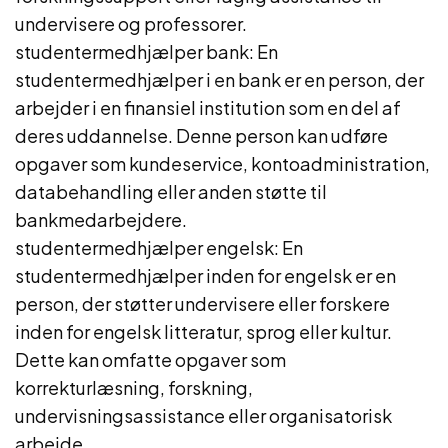
undervisere og professorer.
studentermedhjælper bank: En
studentermedhjælper i en bank er en person, der
arbejder i en finansiel institution som en del af
deres uddannelse. Denne person kan udføre
opgaver som kundeservice, kontoadministration,
databehandling eller anden støtte til
bankmedarbejdere.
studentermedhjælper engelsk: En
studentermedhjælper inden for engelsk er en
person, der støtter undervisere eller forskere
inden for engelsk litteratur, sprog eller kultur.
Dette kan omfatte opgaver som
korrekturlæsning, forskning,
undervisningsassistance eller organisatorisk
arbejde.