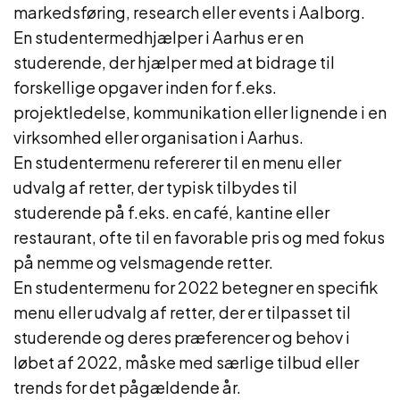
markedsføring, research eller events i Aalborg.
En studentermedhjælper i Aarhus er en
studerende, der hjælper med at bidrage til
forskellige opgaver inden for f.eks.
projektledelse, kommunikation eller lignende i en
virksomhed eller organisation i Aarhus.
En studentermenu refererer til en menu eller
udvalg af retter, der typisk tilbydes til
studerende på f.eks. en café, kantine eller
restaurant, ofte til en favorable pris og med fokus
på nemme og velsmagende retter.
En studentermenu for 2022 betegner en specifik
menu eller udvalg af retter, der er tilpasset til
studerende og deres præferencer og behov i
løbet af 2022, måske med særlige tilbud eller
trends for det pågældende år.