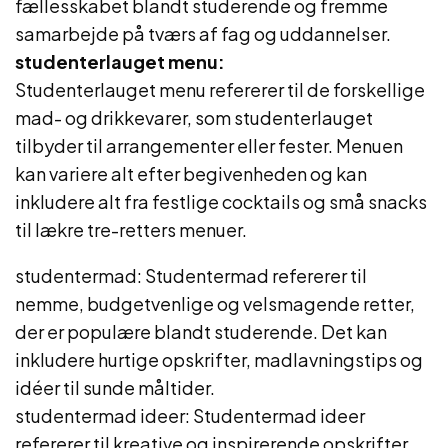
fællesskabet blandt studerende og fremme
samarbejde på tværs af fag og uddannelser.
studenterlauget menu:
Studenterlauget menu refererer til de forskellige
mad- og drikkevarer, som studenterlauget
tilbyder til arrangementer eller fester. Menuen
kan variere alt efter begivenheden og kan
inkludere alt fra festlige cocktails og små snacks
til lækre tre-retters menuer.
studentermad: Studentermad refererer til
nemme, budgetvenlige og velsmagende retter,
der er populære blandt studerende. Det kan
inkludere hurtige opskrifter, madlavningstips og
idéer til sunde måltider.
studentermad ideer: Studentermad ideer
refererer til kreative og inspirerende opskrifter