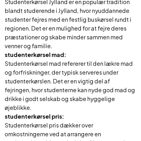
Studenterkørsel Jylland er en populær tradition
blandt studerende i Jylland, hvor nyuddannede
studenter fejres med en festlig buskørsel rundt i
regionen. Det er en mulighed for at fejre deres
præstationer og skabe minder sammen med
venner og familie.
studenterkørsel mad:
Studenterkørsel mad refererer til den lækre mad
og forfriskninger, der typisk serveres under
studenterkørslen. Det er en vigtig del af
fejringen, hvor studenterne kan nyde god mad og
drikke i godt selskab og skabe hyggelige
øjeblikke.
studenterkørsel pris:
Studenterkørsel pris dækker over
omkostningerne ved at arrangere en