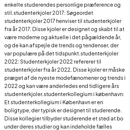
enkelte studerendes personlige præference og
stil.studenterkjoler 2017: Søgeordet
studenterkjoler 2017 henviser til studenterkjoler
fra år 2017. Disse kjoler er designet og skabt til at
være moderne og aktuelle i det pågældende år,
og de kan afspejle de trends og tendenser, der
var populære på det tidspunkt.studenterkjoler
2022: Studenterkjoler 2022 refererer til
studenterkjoler fra år 2022. Disse kjoler er måske
præget af de nyeste modefænomener og trends i
2022 og kan være anderledes end tidligere års
studenterkjoler.studenterkollegium i københavn:
Et studenterkollegium i København er en
boligtype, der typisk er designet til studerende.
Disse kollegier tilbyder studerende et sted at bo
under deres studier og kan indeholde fælles