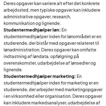
Deres opgaver kan variere alt efter det konkrete
arbejdssted, men typiske opgaver kan inkludere
administrative opgaver, research,
kommunikation og lignende.
Studentermedhjælper løn:
En
studentermedhjælper inden for lønområdet er en
studerende, der bistår med opgaver relateret til
lønadministration. Deres opgaver kan omfatte
indtastning af løndata, opfølgning på
overenskomster, udarbejdelse af lønsedler og
lignende.
Studentermedhjælper marketing:
En
studentermedhjælper inden for marketing er en
studerende, der arbejder med marketingopgaver
i en virksomhed eller organisation. Deres opgaver
kan inkludere markedsanalyser, udarbejdelse af