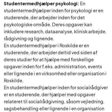
Studentermedhjælper psykologi:
En
studentermedhjælper inden for psykologi er en
studerende, der arbejder inden for det
psykologiske område. Deres opgaver kan
inkludere research, dataanalyse, klinisk arbejde,
rådgivning og lignende.
En studentermedhjælper i Roskilde er en
studerende, der arbejder deltid ved siden af
deres studier for at hjælpe med forskellige
opgaver inden for f.eks. administration, events
eller lignende i en virksomhed eller organisation i
Roskilde.
En studentermedhjælper inden for socialrådgiver
er en studerende, der hjælper med opgaver
relateret til socialrådgivning, såsom vejledning,
sagsbehandling eller lignende i en organisation