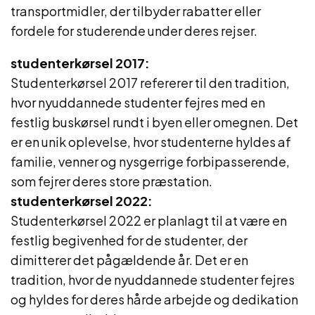
transportmidler, der tilbyder rabatter eller
fordele for studerende under deres rejser.
studenterkørsel 2017:
Studenterkørsel 2017 refererer til den tradition,
hvor nyuddannede studenter fejres med en
festlig buskørsel rundt i byen eller omegnen. Det
er en unik oplevelse, hvor studenterne hyldes af
familie, venner og nysgerrige forbipasserende,
som fejrer deres store præstation.
studenterkørsel 2022:
Studenterkørsel 2022 er planlagt til at være en
festlig begivenhed for de studenter, der
dimitterer det pågældende år. Det er en
tradition, hvor de nyuddannede studenter fejres
og hyldes for deres hårde arbejde og dedikation