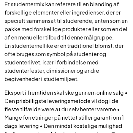
Et studentermix kan referere til en blanding af
forskellige elementer eller ingredienser, der er
specielt sammensat til studerende, enten som en
pakke med forskellige produkter eller som en del
af en menu eller tilbud til denne målgruppe.
En studenternellike er en traditionel blomst, der
ofte bruges som symbol på studenter og
studenterlivet, især i forbindelse med
studenterfester, dimissioner og andre
begivenheder i studiemiljøet.
Eksport i fremtiden skal ske gennem online salg
•
Den prisbilligste leveringsmetode vil dog i de
fleste tilfælde være at du selv henter varerne
•
Mange forretninger på nettet stiller garanti om 1
dags levering
•
Den mindst kostelige mulighed