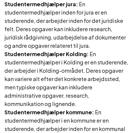
Studentermedhjælper jura:
En
studentermedhjælper inden for jura er en
studerende, der arbejder inden for det juridiske
felt. Deres opgaver kan inkludere research,
juridisk rådgivning, udarbejdelse af dokumenter
og andre opgaver relateret til jura.
Studentermedhjælper Kolding:
En
studentermedhjælper i Kolding er en studerende,
der arbejder i Kolding-området. Deres opgaver
kan variere alt efter det konkrete arbejdssted,
men typiske opgaver kan inkludere
administrative opgaver, research,
kommunikation og lignende.
Studentermedhjælper kommune:
En
studentermedhjælper i en kommune er en
studerende, der arbejder inden for en kommunal