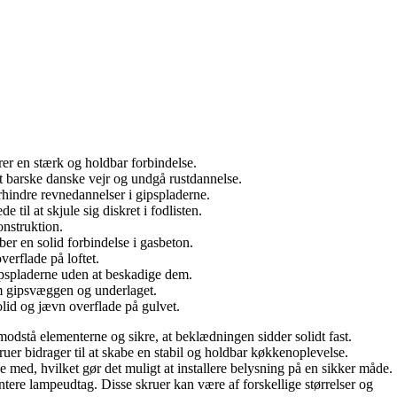
krer en stærk og holdbar forbindelse.
det barske danske vejr og undgå rustdannelse.
forhindre revnedannelser i gipspladerne.
 til at skjule sig diskret i fodlisten.
onstruktion.
ber en solid forbindelse i gasbeton.
verflade på loftet.
 gipspladerne uden at beskadige dem.
lem gipsvæggen og underlaget.
olid og jævn overflade på gulvet.
 modstå elementerne og sikre, at beklædningen sidder solidt fast.
er bidrager til at skabe en stabil og holdbar køkkenoplevelse.
de med, hvilket gør det muligt at installere belysning på en sikker måde.
tere lampeudtag. Disse skruer kan være af forskellige størrelser og