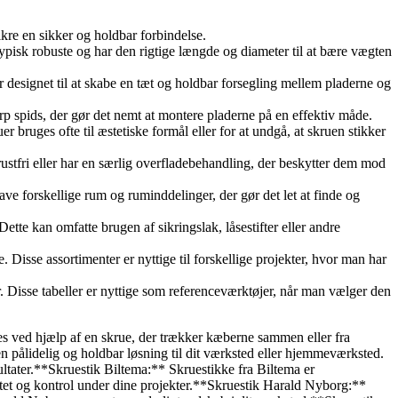
 sikre en sikker og holdbar forbindelse.
r typisk robuste og har den rigtige længde og diameter til at bære vægten
 er designet til at skabe en tæt og holdbar forsegling mellem pladerne og
 skarp spids, der gør det nemt at montere pladerne på en effektiv måde.
 bruges ofte til æstetiske formål eller for at undgå, at skruen stikker
r rustfri eller har en særlig overfladebehandling, der beskytter dem mod
e forskellige rum og ruminddelinger, der gør det let at finde og
ette kan omfatte brugen af ​​sikringslak, låsestifter eller andre
. Disse assortimenter er nyttige til forskellige projekter, hvor man har
r. Disse tabeller er nyttige som referenceværktøjer, når man vælger den
res ved hjælp af en skrue, der trækker kæberne sammen eller fra
n pålidelig og holdbar løsning til dit værksted eller hjemmeværksted.
ultater.**Skruestik Biltema:** Skruestikke fra Biltema er
litet og kontrol under dine projekter.**Skruestik Harald Nyborg:**