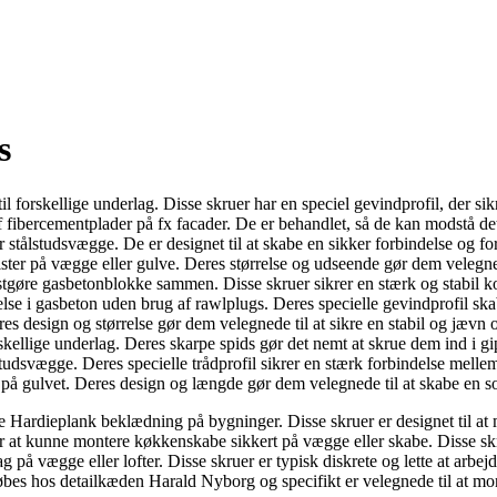
s
 til forskellige underlag. Disse skruer har en speciel gevindprofil, der si
se af fibercementplader på fx facader. De er behandlet, så de kan modstå 
ller stålstudsvægge. De er designet til at skabe en sikker forbindelse og 
dlister på vægge eller gulve. Deres størrelse og udseende gør dem velegnede
fastgøre gasbetonblokke sammen. Disse skruer sikrer en stærk og stabil k
relse i gasbeton uden brug af rawlplugs. Deres specielle gevindprofil ska
eres design og størrelse gør dem velegnede til at sikre en stabil og jævn o
 forskellige underlag. Deres skarpe spids gør det nemt at skrue dem ind i
ålstudsvægge. Deres specielle trådprofil sikrer en stærk forbindelse mel
r på gulvet. Deres design og længde gør dem velegnede til at skabe en s
gøre Hardieplank beklædning på bygninger. Disse skruer er designet til at
r at kunne montere køkkenskabe sikkert på vægge eller skabe. Disse skru
 på vægge eller lofter. Disse skruer er typisk diskrete og lette at arbej
øbes hos detailkæden Harald Nyborg og specifikt er velegnede til at mon