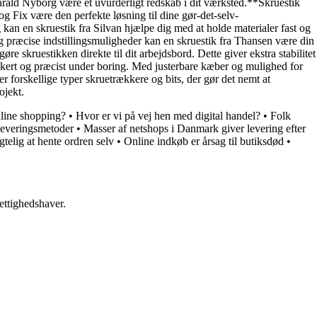
arald Nyborg være et uvurderligt redskab i dit værksted.**Skruestik
g Fix være den perfekte løsning til dine gør-det-selv-
g kan en skruestik fra Silvan hjælpe dig med at holde materialer fast og
og præcise indstillingsmuligheder kan en skruestik fra Thansen være din
re skruestikken direkte til dit arbejdsbord. Dette giver ekstra stabilitet
ikkert og præcist under boring. Med justerbare kæber og mulighed for
 forskellige typer skruetrækkere og bits, der gør det nemt at
ojekt.
line shopping?
•
Hvor er vi på vej hen med digital handel?
•
Folk
 leveringsmetoder
•
Masser af netshops i Danmark giver levering efter
telig at hente ordren selv
•
Online indkøb er årsag til butiksdød
•
ettighedshaver.