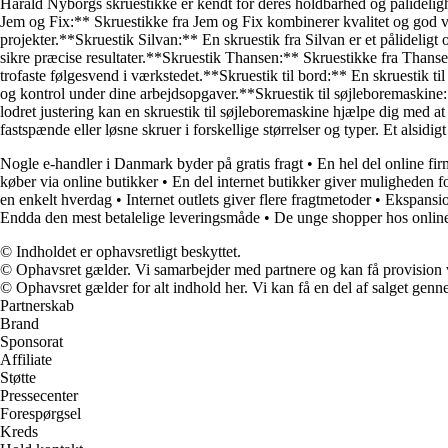
Harald Nyborgs skruestikke er kendt for deres holdbarhed og pålideligh
Jem og Fix:** Skruestikke fra Jem og Fix kombinerer kvalitet og god vær
projekter.**Skruestik Silvan:** En skruestik fra Silvan er et pålideligt
sikre præcise resultater.**Skruestik Thansen:** Skruestikke fra Thanse
trofaste følgesvend i værkstedet.**Skruestik til bord:** En skruestik til 
og kontrol under dine arbejdsopgaver.**Skruestik til søjleboremaskine:*
lodret justering kan en skruestik til søjleboremaskine hjælpe dig med a
fastspænde eller løsne skruer i forskellige størrelser og typer. Et alsid
Nogle e-handler i Danmark byder på gratis fragt
•
En hel del online firm
køber via online butikker
•
En del internet butikker giver muligheden fo
en enkelt hverdag
•
Internet outlets giver flere fragtmetoder
•
Ekspansio
Endda den mest betalelige leveringsmåde
•
De unge shopper hos onlin
© Indholdet er ophavsretligt beskyttet.
© Ophavsret gælder. Vi samarbejder med partnere og kan få provision
© Ophavsret gælder for alt indhold her. Vi kan få en del af salget genne
Partnerskab
Brand
Sponsorat
Affiliate
Støtte
Pressecenter
Forespørgsel
Kreds