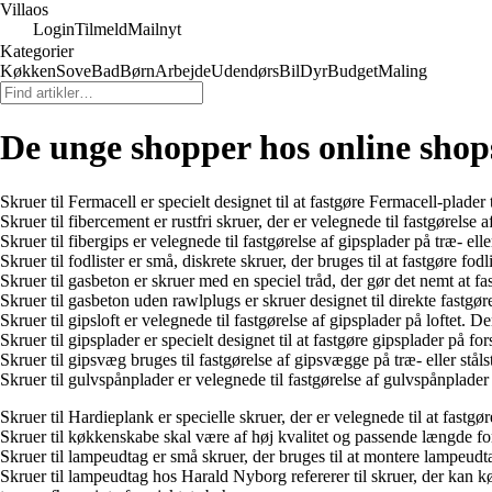
Villaos
Login
Tilmeld
Mailnyt
Kategorier
Køkken
Sove
Bad
Børn
Arbejde
Udendørs
Bil
Dyr
Budget
Maling
De unge shopper hos online shop
Skruer til Fermacell er specielt designet til at fastgøre Fermacell-plader
Skruer til fibercement er rustfri skruer, der er velegnede til fastgørel
Skruer til fibergips er velegnede til fastgørelse af gipsplader på træ- e
Skruer til fodlister er små, diskrete skruer, der bruges til at fastgøre fo
Skruer til gasbeton er skruer med en speciel tråd, der gør det nemt at 
Skruer til gasbeton uden rawlplugs er skruer designet til direkte fastgø
Skruer til gipsloft er velegnede til fastgørelse af gipsplader på loftet. D
Skruer til gipsplader er specielt designet til at fastgøre gipsplader på
Skruer til gipsvæg bruges til fastgørelse af gipsvægge på træ- eller st
Skruer til gulvspånplader er velegnede til fastgørelse af gulvspånplade
Skruer til Hardieplank er specielle skruer, der er velegnede til at fast
Skruer til køkkenskabe skal være af høj kvalitet og passende længde fo
Skruer til lampeudtag er små skruer, der bruges til at montere lampeudtag
Skruer til lampeudtag hos Harald Nyborg refererer til skruer, der kan k