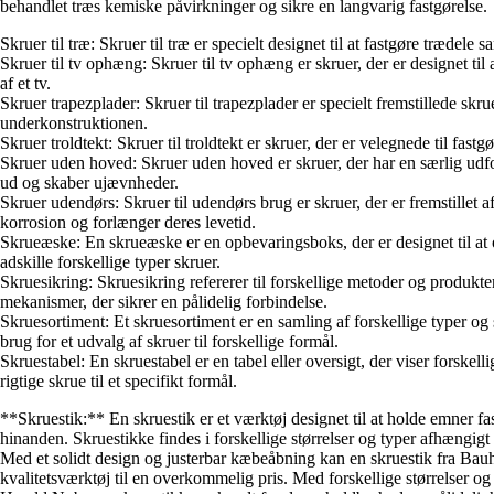
behandlet træs kemiske påvirkninger og sikre en langvarig fastgørelse.
Skruer til træ: Skruer til træ er specielt designet til at fastgøre trædele
Skruer til tv ophæng: Skruer til tv ophæng er skruer, der er designet til
af et tv.
Skruer trapezplader: Skruer til trapezplader er specielt fremstillede skr
underkonstruktionen.
Skruer troldtekt: Skruer til troldtekt er skruer, der er velegnede til fas
Skruer uden hoved: Skruer uden hoved er skruer, der har en særlig udformn
ud og skaber ujævnheder.
Skruer udendørs: Skruer til udendørs brug er skruer, der er fremstillet a
korrosion og forlænger deres levetid.
Skrueæske: En skrueæske er en opbevaringsboks, der er designet til at 
adskille forskellige typer skruer.
Skruesikring: Skruesikring refererer til forskellige metoder og produkter, d
mekanismer, der sikrer en pålidelig forbindelse.
Skruesortiment: Et skruesortiment er en samling af forskellige typer og s
brug for et udvalg af skruer til forskellige formål.
Skruestabel: En skruestabel er en tabel eller oversigt, der viser forsk
rigtige skrue til et specifikt formål.
**Skruestik:** En skruestik er et værktøj designet til at holde emner f
hinanden. Skruestikke findes i forskellige størrelser og typer afhængi
Med et solidt design og justerbar kæbeåbning kan en skruestik fra Bauh
kvalitetsværktøj til en overkommelig pris. Med forskellige størrelser o