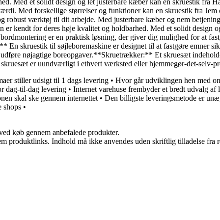
ed. Med et solidt design og let justerbare kæber kan en skruestik fra H
di. Med forskellige størrelser og funktioner kan en skruestik fra Jem o
 og robust værktøj til dit arbejde. Med justerbare kæber og nem betjenin
n er kendt for deres høje kvalitet og holdbarhed. Med et solidt design 
bordmontering er en praktisk løsning, der giver dig mulighed for at fastgø
* En skruestik til søjleboremaskine er designet til at fastgøre emner s
t udføre nøjagtige boreopgaver.**Skruetrækker:** Et skruesæt indeholder
igt skruesæt er uundværligt i ethvert værksted eller hjemmegør-det-selv-pr
aer stiller udsigt til 1 dags levering
•
Hvor går udviklingen hen med on
r dag-til-dag levering
•
Internet varehuse frembyder et bredt udvalg af
nen skal ske gennem internettet
•
Den billigste leveringsmetode er unæg
e shops
•
 ved køb gennem anbefalede produkter.
m produktlinks. Indhold må ikke anvendes uden skriftlig tilladelse fra r