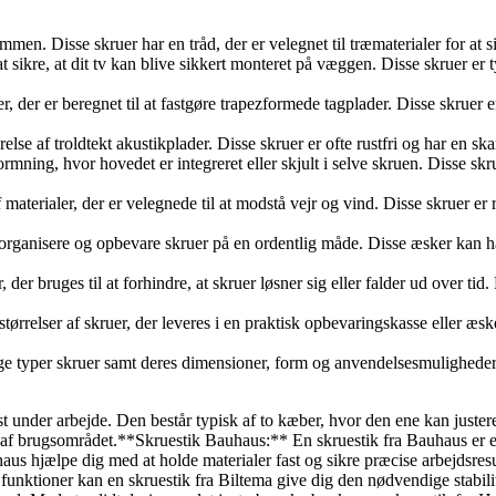
 sammen. Disse skruer har en tråd, der er velegnet til træmaterialer for at
 at sikre, at dit tv kan blive sikkert monteret på væggen. Disse skruer e
uer, der er beregnet til at fastgøre trapezformede tagplader. Disse skruer
tgørelse af troldtekt akustikplader. Disse skruer er ofte rustfri og har en
ing, hvor hovedet er integreret eller skjult i selve skruen. Disse skruer
f materialer, der er velegnede til at modstå vejr og vind. Disse skruer e
organisere og opbevare skruer på en ordentlig måde. Disse æsker kan hav
er bruges til at forhindre, at skruer løsner sig eller falder ud over tid. D
tørrelser af skruer, der leveres i en praktisk opbevaringskasse eller æske
ellige typer skruer samt deres dimensioner, form og anvendelsesmulighede
ast under arbejde. Den består typisk af to kæber, hvor den ene kan juste
gt af brugsområdet.**Skruestik Bauhaus:** En skruestik fra Bauhaus er e
aus hjælpe dig med at holde materialer fast og sikre præcise arbejdsres
g funktioner kan en skruestik fra Biltema give dig den nødvendige stabi