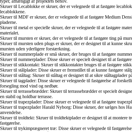
typer, afhængigt af projektets behov.
Skruer til Lecablokke er skruer, der er velegnede til at fastgøre lecablok
lecablokkene.
Skruer til MDF er skruer, der er velegnede til at fastgøre Medium Densi
pladerne.
Skruer til metal er specielle skruer, der er velegnede til at fastgøre ma
materialet.
Skruer til mursten er skruer, der er velegnede til at fastgøre ting på mur
Skruer til mursten uden plugs er skruer, der er designet til at kunne skru
mursten uden yderligere forstærkning.
Skruer til nummerplade er små skruer, der bruges til at fastgøre numme
Skruer til nummerplader: Disse skruer er specielt designet til at fastg
Skruer til stikkontakt: Skruer til stikkontakter bruges til at fastgøre st
Skruer til stålplader: Disse skruer er fremstillet til at kunne fastgøre 
Skruer til ståltag: Skruer til ståltag er designet til at sikre ståltagpla
Skruer til tagplader: Disse skruer er velegnede til fastgørelse af forskel
forsegling mod vind og nedbør.
Skruer til terrassebrædder: Skruer til terrassebrædder er specielt designe
en stabil og holdbar terrasse.
Skruer til trapezplader: Disse skruer er velegnede til at fastgøre trapez
Skruer til trapezplader Harald Nyborg: Disse skruer, der sælges hos Hara
anvendelse.
Skruer til troldtekt: Skruer til troldtektplader er designet til at monte
fastgørelse.
Skruer til trykimprægneret træ: Disse skruer er velegnede til fastgørel