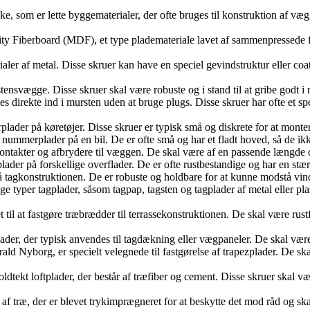
ke, som er lette byggematerialer, der ofte bruges til konstruktion af vægg
ty Fiberboard (MDF), et type plademateriale lavet af sammenpressede fib
terialer af metal. Disse skruer kan have en speciel gevindstruktur eller 
stensvægge. Disse skruer skal være robuste og i stand til at gribe godt i m
es direkte ind i mursten uden at bruge plugs. Disse skruer har ofte et spe
rplader på køretøjer. Disse skruer er typisk små og diskrete for at mon
øre nummerplader på en bil. De er ofte små og har et fladt hoved, så de 
ikkontakter og afbrydere til væggen. De skal være af en passende længde og
stålplader på forskellige overflader. De er ofte rustbestandige og har en 
der på tagkonstruktionen. De er robuste og holdbare for at kunne modstå vin
lige typer tagplader, såsom tagpap, tagsten og tagplader af metal eller pl
t til at fastgøre træbrædder til terrassekonstruktionen. De skal være rust
plader, der typisk anvendes til tagdækning eller vægpaneler. De skal være 
ld Nyborg, er specielt velegnede til fastgørelse af trapezplader. De ska
re troldtekt loftplader, der består af træfiber og cement. Disse skruer sk
se af træ, der er blevet trykimprægneret for at beskytte det mod råd og 