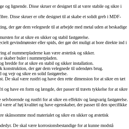
e og lignende. Disse skruer er designet til at være stabile og sikre i
re. Disse skruer er ofte designet til at skabe et solidt greb i MDF-
coating, der gør dem velegnede til at arbejde med metal uden at beskadige
ursten for at sikre en sikker og stabil fastgørelse.
cielt gevindmønster eller spids, der gør det muligt at bore direkte ind i
tering af nummerpladerne kan være æstetisk og sikker.
ikke skaber buler i nummerpladen.
 bredde for at sikre en stabil og sikker installation.
stærk konstruktion, der gør dem velegnede til udendørs brug.
d og vejr og sikre en solid fastgørelse.
ast. De skal være rustfri og have den rette dimension for at sikre en tæt
fri og have en form og længde, der passer til træets tykkelse for at sikre
selvborende og rustfri for at sikre en effektiv og langvarig fastgørelse.
l være af høj kvalitet og have egenskaber, der passer til den specifikke
al være skånsomme mod materialet og sikre en sikker og æstetisk
skadedyr. De skal være korrosionsbestandige for at kunne modstå