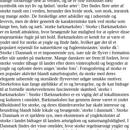
mange forskellige dele af verden, og de er ofte forbundet med
symbolik om nyt liv og fødsel.`storke arter`: Der findes flere arter af
storke rundt om i verden, herunder den hvide stork, sort stork, træstork
og mange andre. De forskellige arter adskiller sig i udseende og
levevis, men de deler generelt de karakteristiske træk ved storke som
lange ben, hals og næb.`storke bækmarksbro`: Storke i Bækmarksbro
er en kendt attraktion, hvor besøgende har mulighed for at opleve disse
majestætiske fugle på tæt hold. Bækmarksbro er kendt for at være et
yndet sted for storke at yngle og finde føde, hvilket gør det til et
populært rejsemål for naturelskere og fugleentusiaster.`storke dk`:
Storke i Danmark er et imponerende syn, især når de flyver i formation
eller står samlet på markerne. Mange danskere ser frem til foråret, hvor
storke vender tilbage til landet efter deres vinterophold og begynder at
yngle og opfostre deres unger.`storke foto`: Fotografering af storke er
en populær aktivitet blandt naturfotografer, da storke med deres
elegante udseende og storslåede flyveevner udgør smukke motiver.
Storkefotos kan fange øjeblikke af ro og bevægelse, og de kan bidrage
til at formidle storkeverdenens fascinerende skønhed.`storke i
bækmarksbro`: Storke i Bækmarksbro er en vigtig del af lokalhistorien
og kulturen i området. Bækmarksbro har gennem årene været et yndet
tilholdssted for storke, og deres tilstedeværelse har skabt interesse og
beundring blandt både lokale og besøgende.`storke i danmark`: Storke
i Danmark er et sjældent syn, men eksistensen af ynglekolonier af
storke i landet bidrager til landets artsrigdom og naturmangfoldighed. I
Danmark findes der visse områder, hvor storke regelmæssigt yngler og