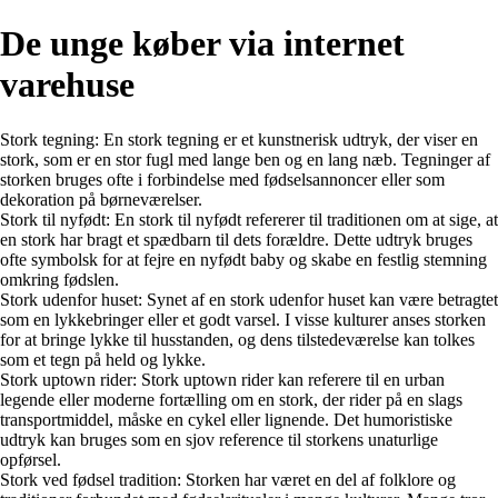
De unge køber via internet
varehuse
Stork tegning: En stork tegning er et kunstnerisk udtryk, der viser en
stork, som er en stor fugl med lange ben og en lang næb. Tegninger af
storken bruges ofte i forbindelse med fødselsannoncer eller som
dekoration på børneværelser.
Stork til nyfødt: En stork til nyfødt refererer til traditionen om at sige, at
en stork har bragt et spædbarn til dets forældre. Dette udtryk bruges
ofte symbolsk for at fejre en nyfødt baby og skabe en festlig stemning
omkring fødslen.
Stork udenfor huset: Synet af en stork udenfor huset kan være betragtet
som en lykkebringer eller et godt varsel. I visse kulturer anses storken
for at bringe lykke til husstanden, og dens tilstedeværelse kan tolkes
som et tegn på held og lykke.
Stork uptown rider: Stork uptown rider kan referere til en urban
legende eller moderne fortælling om en stork, der rider på en slags
transportmiddel, måske en cykel eller lignende. Det humoristiske
udtryk kan bruges som en sjov reference til storkens unaturlige
opførsel.
Stork ved fødsel tradition: Storken har været en del af folklore og