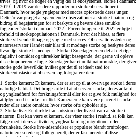
trives, og hvor de udgør en vigtig del af økosystemet.`storke i danmark
2019`: I 2019 var der flere rapporter om storkeobservationer i
Danmark, hvor nogle ynglepar med succes opfostrede deres unger.
Dette år var præget af spændende observationer af storke i naturen og
bidrog til begejstringen for at beskytte og bevare disse smukke
fuglearter.`storke i danmark 2022`: Forventningerne til 2022 er høje i
forhold til storkepopulationen i Danmark, hvor det håbes, at flere
storke vil vende tilbage og yngle med succes. Observationssteder og
naturreservater i landet står klar til at modtage storke og beskytte deres
livsmiljø.`storke i smedager`: Storke i Smedager er en del af det rige
fugleliv i området og tiltrækker årligt besøgende, der gerne vil opleve
disse imponerende fugle. Smedager har et unikt naturområde, der giver
storke gode levevilkår, hvilket gør det til et ideelt sted for
storkeentusiaster at observere og fotografere dem.
1. Storke kamera: Et kamera, der er sat op til at overvåge storke i deres
naturlige habitat. Det bruges ofte til at observere storke, deres adfærd
og yngleadfærd for forskningsformål eller for at give folk mulighed for
at følge med i storke i realtid. Kameraerne kan være placeret i storke
reder eller andre områder, hvor storke ofte opholder sig.
2. Storke live: En direkte transmission eller live-stream af storke i
naturen. Det kan være et kamera, der viser storke i realtid, så folk kan
følge med i deres aktiviteter, yngleadfærd og migrationer uden
forsinkelse. Storke live-udsendelser er populære blandt ornitologer,
naturinteresserede og folk generelt, der er fascinerede af disse