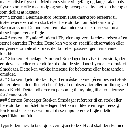
majestætiske flyvestil. Med deres store vingefang og langstrakte hals
flyver storke ofte med rolig og smidig bevægelse, hvilket kan betragtes
som dejligt at iagttage.
### Storken i Bækmarksbro:Storken i Bækmarksbro refererer til
tilstedeværelsen af en stork eller flere storke i området omkring
Bækmarksbro. Det indikerer en lokal interesse eller observation af
disse imponerende fugle.
### Storken i Flynder:Storken i Flynder angiver tilstedeværelsen af en
stork i området Flynder. Dette kan være en specifik observation eller
en generel omtale af storke, der bor eller passerer gennem denne
lokalitet.
### Storken i Smedager:Storken i Smedager henviser til en stork, der
er blevet set eller er kendt for at opholde sig i landsbyen eller området
Smedager. Dette kan vække interesse for beboerne eller besøgende i
området.
### Storken Kjeld:Storken Kjeld er måske navnet på en bestemt stork,
der er blevet identificeret eller fulgt af en observatør eller ornitolog ved
navn Kjeld. Dette indikerer en personlig tilknytning til eller interesse
for denne stork.
### Storken Smedager:Storken Smedager refererer til en stork eller
flere storke i området Smedager. Det kan indikere en regelmæssig
forekomst eller observation af disse imponerende fugle i dette
specifikke område.
Typisk den mest betalelige leveringsmetode
•
Hvad skal der ske med