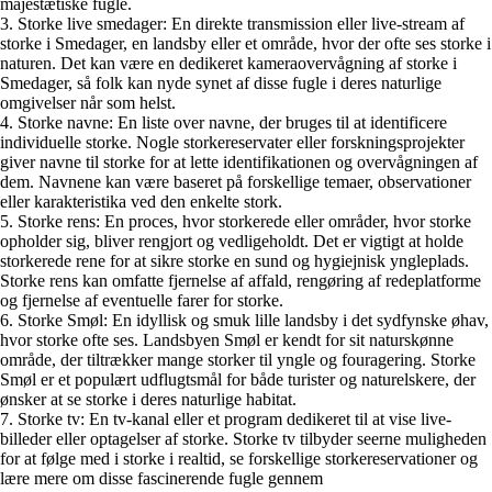
majestætiske fugle.
3. Storke live smedager: En direkte transmission eller live-stream af
storke i Smedager, en landsby eller et område, hvor der ofte ses storke i
naturen. Det kan være en dedikeret kameraovervågning af storke i
Smedager, så folk kan nyde synet af disse fugle i deres naturlige
omgivelser når som helst.
4. Storke navne: En liste over navne, der bruges til at identificere
individuelle storke. Nogle storkereservater eller forskningsprojekter
giver navne til storke for at lette identifikationen og overvågningen af
dem. Navnene kan være baseret på forskellige temaer, observationer
eller karakteristika ved den enkelte stork.
5. Storke rens: En proces, hvor storkerede eller områder, hvor storke
opholder sig, bliver rengjort og vedligeholdt. Det er vigtigt at holde
storkerede rene for at sikre storke en sund og hygiejnisk yngleplads.
Storke rens kan omfatte fjernelse af affald, rengøring af redeplatforme
og fjernelse af eventuelle farer for storke.
6. Storke Smøl: En idyllisk og smuk lille landsby i det sydfynske øhav,
hvor storke ofte ses. Landsbyen Smøl er kendt for sit naturskønne
område, der tiltrækker mange storker til yngle og fouragering. Storke
Smøl er et populært udflugtsmål for både turister og naturelskere, der
ønsker at se storke i deres naturlige habitat.
7. Storke tv: En tv-kanal eller et program dedikeret til at vise live-
billeder eller optagelser af storke. Storke tv tilbyder seerne muligheden
for at følge med i storke i realtid, se forskellige storkereservationer og
lære mere om disse fascinerende fugle gennem