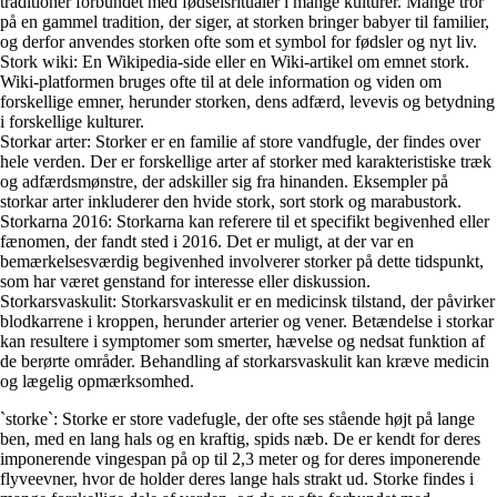
traditioner forbundet med fødselsritualer i mange kulturer. Mange tror
på en gammel tradition, der siger, at storken bringer babyer til familier,
og derfor anvendes storken ofte som et symbol for fødsler og nyt liv.
Stork wiki: En Wikipedia-side eller en Wiki-artikel om emnet stork.
Wiki-platformen bruges ofte til at dele information og viden om
forskellige emner, herunder storken, dens adfærd, levevis og betydning
i forskellige kulturer.
Storkar arter: Storker er en familie af store vandfugle, der findes over
hele verden. Der er forskellige arter af storker med karakteristiske træk
og adfærdsmønstre, der adskiller sig fra hinanden. Eksempler på
storkar arter inkluderer den hvide stork, sort stork og marabustork.
Storkarna 2016: Storkarna kan referere til et specifikt begivenhed eller
fænomen, der fandt sted i 2016. Det er muligt, at der var en
bemærkelsesværdig begivenhed involverer storker på dette tidspunkt,
som har været genstand for interesse eller diskussion.
Storkarsvaskulit: Storkarsvaskulit er en medicinsk tilstand, der påvirker
blodkarrene i kroppen, herunder arterier og vener. Betændelse i storkar
kan resultere i symptomer som smerter, hævelse og nedsat funktion af
de berørte områder. Behandling af storkarsvaskulit kan kræve medicin
og lægelig opmærksomhed.
`storke`: Storke er store vadefugle, der ofte ses stående højt på lange
ben, med en lang hals og en kraftig, spids næb. De er kendt for deres
imponerende vingespan på op til 2,3 meter og for deres imponerende
flyveevner, hvor de holder deres lange hals strakt ud. Storke findes i