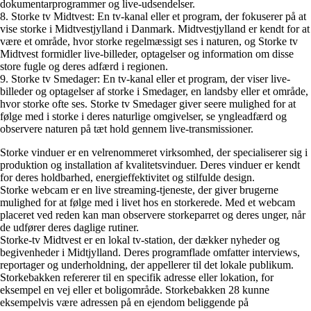
dokumentarprogrammer og live-udsendelser.
8. Storke tv Midtvest: En tv-kanal eller et program, der fokuserer på at
vise storke i Midtvestjylland i Danmark. Midtvestjylland er kendt for at
være et område, hvor storke regelmæssigt ses i naturen, og Storke tv
Midtvest formidler live-billeder, optagelser og information om disse
store fugle og deres adfærd i regionen.
9. Storke tv Smedager: En tv-kanal eller et program, der viser live-
billeder og optagelser af storke i Smedager, en landsby eller et område,
hvor storke ofte ses. Storke tv Smedager giver seere mulighed for at
følge med i storke i deres naturlige omgivelser, se yngleadfærd og
observere naturen på tæt hold gennem live-transmissioner.
Storke vinduer er en velrenommeret virksomhed, der specialiserer sig i
produktion og installation af kvalitetsvinduer. Deres vinduer er kendt
for deres holdbarhed, energieffektivitet og stilfulde design.
Storke webcam er en live streaming-tjeneste, der giver brugerne
mulighed for at følge med i livet hos en storkerede. Med et webcam
placeret ved reden kan man observere storkeparret og deres unger, når
de udfører deres daglige rutiner.
Storke-tv Midtvest er en lokal tv-station, der dækker nyheder og
begivenheder i Midtjylland. Deres programflade omfatter interviews,
reportager og underholdning, der appellerer til det lokale publikum.
Storkebakken refererer til en specifik adresse eller lokation, for
eksempel en vej eller et boligområde. Storkebakken 28 kunne
eksempelvis være adressen på en ejendom beliggende på