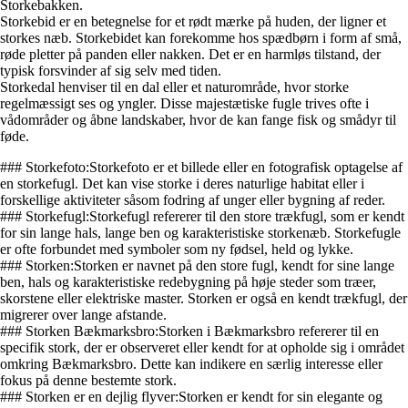
Storkebakken.
Storkebid er en betegnelse for et rødt mærke på huden, der ligner et
storkes næb. Storkebidet kan forekomme hos spædbørn i form af små,
røde pletter på panden eller nakken. Det er en harmløs tilstand, der
typisk forsvinder af sig selv med tiden.
Storkedal henviser til en dal eller et naturområde, hvor storke
regelmæssigt ses og yngler. Disse majestætiske fugle trives ofte i
vådområder og åbne landskaber, hvor de kan fange fisk og smådyr til
føde.
### Storkefoto:Storkefoto er et billede eller en fotografisk optagelse af
en storkefugl. Det kan vise storke i deres naturlige habitat eller i
forskellige aktiviteter såsom fodring af unger eller bygning af reder.
### Storkefugl:Storkefugl refererer til den store trækfugl, som er kendt
for sin lange hals, lange ben og karakteristiske storkenæb. Storkefugle
er ofte forbundet med symboler som ny fødsel, held og lykke.
### Storken:Storken er navnet på den store fugl, kendt for sine lange
ben, hals og karakteristiske redebygning på høje steder som træer,
skorstene eller elektriske master. Storken er også en kendt trækfugl, der
migrerer over lange afstande.
### Storken Bækmarksbro:Storken i Bækmarksbro refererer til en
specifik stork, der er observeret eller kendt for at opholde sig i området
omkring Bækmarksbro. Dette kan indikere en særlig interesse eller
fokus på denne bestemte stork.
### Storken er en dejlig flyver:Storken er kendt for sin elegante og