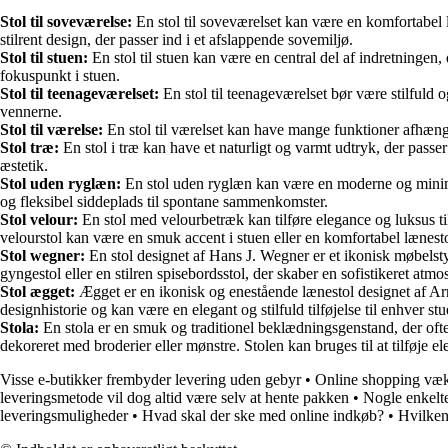
Stol til soveværelse:
En stol til soveværelset kan være en komfortabel læ
stilrent design, der passer ind i et afslappende sovemiljø.
Stol til stuen:
En stol til stuen kan være en central del af indretningen, 
fokuspunkt i stuen.
Stol til teenageværelset:
En stol til teenageværelset bør være stilfuld 
vennerne.
Stol til værelse:
En stol til værelset kan have mange funktioner afhængig
Stol træ:
En stol i træ kan have et naturligt og varmt udtryk, der passe
æstetik.
Stol uden ryglæn:
En stol uden ryglæn kan være en moderne og minimalis
og fleksibel siddeplads til spontane sammenkomster.
Stol velour:
En stol med velourbetræk kan tilføre elegance og luksus til
velourstol kan være en smuk accent i stuen eller en komfortabel lænesto
Stol wegner:
En stol designet af Hans J. Wegner er et ikonisk møbels
gyngestol eller en stilren spisebordsstol, der skaber en sofistikeret atm
Stol ægget:
Ægget er en ikonisk og enestående lænestol designet af Ar
designhistorie og kan være en elegant og stilfuld tilføjelse til enhver stu
Stola:
En stola er en smuk og traditionel beklædningsgenstand, der ofte
dekoreret med broderier eller mønstre. Stolen kan bruges til at tilføje e
Visse e-butikker frembyder levering uden gebyr
•
Online shopping væk
leveringsmetode vil dog altid være selv at hente pakken
•
Nogle enkelte 
leveringsmuligheder
•
Hvad skal der ske med online indkøb?
•
Hvilken