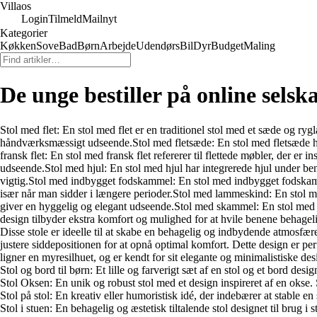
Villaos
Login
Tilmeld
Mailnyt
Kategorier
Køkken
Sove
Bad
Børn
Arbejde
Udendørs
Bil
Dyr
Budget
Maling
De unge bestiller på online selsk
Stol med flet: En stol med flet er en traditionel stol med et sæde og ryglæ
håndværksmæssigt udseende.Stol med fletsæde: En stol med fletsæde har et
fransk flet: En stol med fransk flet refererer til flettede møbler, der er i
udseende.Stol med hjul: En stol med hjul har integrerede hjul under benen
vigtig.Stol med indbygget fodskammel: En stol med indbygget fodskamme
især når man sidder i længere perioder.Stol med lammeskind: En stol m
giver en hyggelig og elegant udseende.Stol med skammel: En stol med s
design tilbyder ekstra komfort og mulighed for at hvile benene behageli
Disse stole er ideelle til at skabe en behagelig og indbydende atmosf
justere siddepositionen for at opnå optimal komfort. Dette design er per
ligner en myresilhuet, og er kendt for sit elegante og minimalistiske 
Stol og bord til børn: Et lille og farverigt sæt af en stol og et bord desi
Stol Oksen: En unik og robust stol med et design inspireret af en okse. 
Stol på stol: En kreativ eller humoristisk idé, der indebærer at stable e
Stol i stuen: En behagelig og æstetisk tiltalende stol designet til brug i