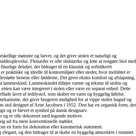
orskellige mønstre og farver, og det giver stolen et naturligt og
iddeoplevelse. Fletsæder er ofte slidstærke og lette at rengøre.Stol med
finurlige detaljer, der bidrager til en klassisk og sofistikeret
 praktiske og ideelle til kontormiljøer eller steder, hvor mobilitet er
rstøtte benene eller fødderne. Det giver ekstra komfort og afslapning,
t lammeskind. Lammeskindet tilføjer varme og tekstur til stolen og
ten kan være integreret i stolen eller være en separat enhed. Dette
rflade lavet af teddystof, som skaber en varm og hyggelig følelse.
 mekanisme, der giver brugeren mulighed for at vippe stolen bagud og
løs stol designet af Arne Jacobsen i 1952. Den har en organisk form, der
ign og er blevet et symbol på dansk designarv.
 børn og er ofte dekoreret med legende motiver.
 sig ud fra mere konventionelle møbler.
 som en form for dekoration eller kunstnerisk statement.
k og elegant, og den bidrager til at skabe en hyggelig atmosfære i rummet.