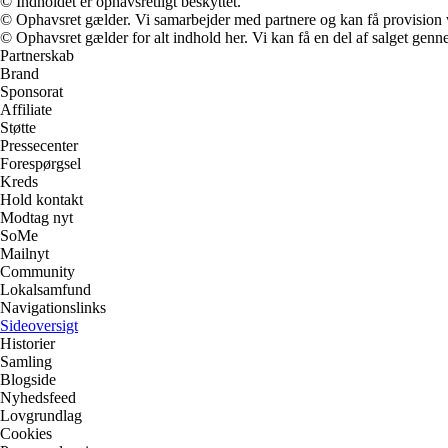
© Indholdet er ophavsretligt beskyttet.
© Ophavsret gælder. Vi samarbejder med partnere og kan få provision
© Ophavsret gælder for alt indhold her. Vi kan få en del af salget genne
Partnerskab
Brand
Sponsorat
Affiliate
Støtte
Pressecenter
Forespørgsel
Kreds
Hold kontakt
Modtag nyt
SoMe
Mailnyt
Community
Lokalsamfund
Navigationslinks
Sideoversigt
Historier
Samling
Blogside
Nyhedsfeed
Lovgrundlag
Cookies