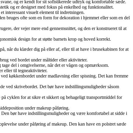
svane, og er kendt for sit sofistikerede udtryk og komfortable sæde.
tetik og er designet med fokus på enkelhed og funktionalitet.
 interessant visuelt element til indretningen.
 og den bruges ofte som en form for dekoration i hjemmet eller som en del
rugere, der vejer mere end gennemsnittet, og den er konstrueret til at
rgonomisk design for at støtte barnets krop og hoved korrekt.
å, når du klæder dig på eller af, eller til at have i brusekabinen for at
 brug ved bordet under måltider eller aktiviteter.
 og tage del i omgivelserne, når det er vågen og opmærksom.
eller til tegneaktiviteter.
e med ved køkkenbordet under madlavning eller spisning. Det kan fremme
ejde ved skrivebordet. Det bør have indstillingsmuligheder såsom
 på cyklen for at sikre et sikkert og behageligt transportmiddel for
e siddeposition under makeup påføring.
t. Den bør have indstillingsmuligheder og være komfortabel at sidde i
ddeoplevelse under påføring af makeup. Den kan have en polstret sæde