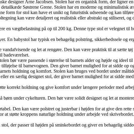
ske designer Arne Jacobsen. Stolen har en organisk form, der ligner en 
e detailkæde Søstrene Grene. Stolen har en moderne og minimalistisk æs
orm for stol kan have et unikt og futuristisk udseende og kan tilføre et
toltegning kan være detaljeret og realistisk eller abstrakt og stiliseret,
bære en vægtbelastning på op til 200 kg. Denne type stol er velegnet til b
abyer. En babystol har typisk en behagelig polstring, sikkerhedssele og e
e vandafvisende og let at rengøre. Den kan være praktisk til at sætte tøj p
il badeværelset.
Stolen bør være passende i størrelse til barnets alder og højde og ideel til
re tilføjelse til barnevognen. Den giver barnet mulighed for at sidde op
 barnets holdning og komfort. Stolen kan bruges ved bordet under måltider 
tol eller en særlig designet stol, der giver barnet mulighed for at sidd
 støtte korrekt holdning og give komfort under længere perioder med arb
små børn under cykelturen. Den bør være solidt designet og let at montere
tabel. Den kan være polstret og justerbar i højden for at give den rett
 for at støtte kroppens naturlige holdning under arbejde ved skriveborde
el stol, der passer til højden på sminkebordet og giver en behagelig si