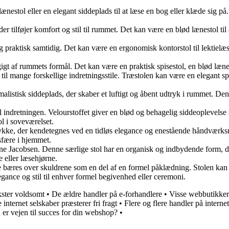
nestol eller en elegant siddeplads til at læse en bog eller klæde sig på.
der tilføjer komfort og stil til rummet. Det kan være en blød lænestol til
og praktisk samtidig. Det kan være en ergonomisk kontorstol til lektielæ
t af rummets formål. Det kan være en praktisk spisestol, en blød lænestol
r til mange forskellige indretningsstile. Træstolen kan være en elegant s
tisk siddeplads, der skaber et luftigt og åbent udtryk i rummet. Denne t
 indretningen. Velourstoffet giver en blød og behagelig siddeoplevelse 
l i soveværelset.
tykke, der kendetegnes ved en tidløs elegance og enestående håndværksm
osfære i hjemmet.
ne Jacobsen. Denne særlige stol har en organisk og indbydende form, d
e eller læsehjørne.
 bæres over skuldrene som en del af en formel påklædning. Stolen kan væ
legance og stil til enhver formel begivenhed eller ceremoni.
ster voldsomt
•
De ældre handler på e-forhandlere
•
Visse webbutikker
internet selskaber præsterer fri fragt
•
Flere og flere handler på interne
 er vejen til succes for din webshop?
•