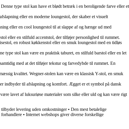
 Denne type stol kan have et blødt betræk i en beroligende farve eller et
 afslapning eller en moderne loungestol, der skaber et visuelt
sning eller en cool loungestol til at slappe af og hænge ud med
 eller en stilfuld accentstol, der tilføjer personlighed til rummet.
pisestol, en robust køkkenstol eller en smuk loungestol med en tidløs
ype stol kan være en praktisk taburet, en stilfuld barstol eller en let
samtidig med at det tilføjer tekstur og farvedybde til rummet. En
æssig kvalitet. Wegner-stolen kan være en klassisk Y-stol, en smuk
er indbyder til afslapning og komfort. Ægget er et symbol på dansk
re lavet af luksuriøse materialer som silke eller uld og kan være rigt
 tilbyder levering uden omkostninger
•
Den mest betalelige
t forhandlere
•
Internet webshops giver diverse forskellige