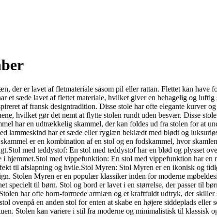
aber
n, der er lavet af fletmateriale såsom pil eller rattan. Flettet kan have f
 sæde lavet af flettet materiale, hvilket giver en behagelig og luftig s
nspireret af fransk designtradition. Disse stole har ofte elegante kurver og 
e, hvilket gør det nemt at flytte stolen rundt uden besvær. Disse stole er
l har en udtrækkelig skammel, der kan foldes ud fra stolen for at unde
ed lammeskind har et sæde eller ryglæn beklædt med blødt og luksuriøs
kammel er en kombination af en stol og en fodskammel, hvor skamlen en
gt.Stol med teddystof: En stol med teddystof har en blød og plysset ove
ære i hjemmet.Stol med vippefunktion: En stol med vippefunktion har en
fekt til afslapning og hvile.Stol Myren: Stol Myren er en ikonisk og tid
design. Stolen Myren er en populær klassiker inden for moderne møbeldes
gnet specielt til børn. Stol og bord er lavet i en størrelse, der passer til
Stolen har ofte horn-formede armlæn og et kraftfuldt udtryk, der skiller
n stol ovenpå en anden stol for enten at skabe en højere siddeplads eller
 stuen. Stolen kan variere i stil fra moderne og minimalistisk til klassis