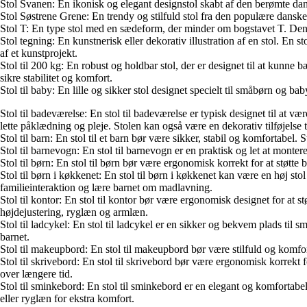
Stol Svanen: En ikonisk og elegant designstol skabt af den berømte dan
Stol Søstrene Grene: En trendy og stilfuld stol fra den populære dansk
Stol T: En type stol med en sædeform, der minder om bogstavet T. Denne f
Stol tegning: En kunstnerisk eller dekorativ illustration af en stol. En s
af et kunstprojekt.
Stol til 200 kg: En robust og holdbar stol, der er designet til at kunne 
sikre stabilitet og komfort.
Stol til baby: En lille og sikker stol designet specielt til småbørn og b
Stol til badeværelse: En stol til badeværelse er typisk designet til at vær
lette påklædning og pleje. Stolen kan også være en dekorativ tilføjelse t
Stol til barn: En stol til et barn bør være sikker, stabil og komfortabel. 
Stol til barnevogn: En stol til barnevogn er en praktisk og let at monte
Stol til børn: En stol til børn bør være ergonomisk korrekt for at støtte
Stol til børn i køkkenet: En stol til børn i køkkenet kan være en høj s
familieinteraktion og lære barnet om madlavning.
Stol til kontor: En stol til kontor bør være ergonomisk designet for at
højdejustering, ryglæn og armlæn.
Stol til ladcykel: En stol til ladcykel er en sikker og bekvem plads til 
barnet.
Stol til makeupbord: En stol til makeupbord bør være stilfuld og komfor
Stol til skrivebord: En stol til skrivebord bør være ergonomisk korrekt
over længere tid.
Stol til sminkebord: En stol til sminkebord er en elegant og komfortab
eller ryglæn for ekstra komfort.