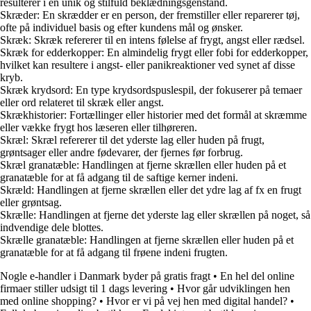
resulterer i en unik og stilfuld beklædningsgenstand.
Skræder: En skrædder er en person, der fremstiller eller reparerer tøj,
ofte på individuel basis og efter kundens mål og ønsker.
Skræk: Skræk refererer til en intens følelse af frygt, angst eller rædsel.
Skræk for edderkopper: En almindelig frygt eller fobi for edderkopper,
hvilket kan resultere i angst- eller panikreaktioner ved synet af disse
kryb.
Skræk krydsord: En type krydsordspuslespil, der fokuserer på temaer
eller ord relateret til skræk eller angst.
Skrækhistorier: Fortællinger eller historier med det formål at skræmme
eller vække frygt hos læseren eller tilhøreren.
Skræl: Skræl refererer til det yderste lag eller huden på frugt,
grøntsager eller andre fødevarer, der fjernes før forbrug.
Skræl granatæble: Handlingen at fjerne skrællen eller huden på et
granatæble for at få adgang til de saftige kerner indeni.
Skræld: Handlingen at fjerne skrællen eller det ydre lag af fx en frugt
eller grøntsag.
Skrælle: Handlingen at fjerne det yderste lag eller skrællen på noget, så
indvendige dele blottes.
Skrælle granatæble: Handlingen at fjerne skrællen eller huden på et
granatæble for at få adgang til frøene indeni frugten.
Nogle e-handler i Danmark byder på gratis fragt
•
En hel del online
firmaer stiller udsigt til 1 dags levering
•
Hvor går udviklingen hen
med online shopping?
•
Hvor er vi på vej hen med digital handel?
•