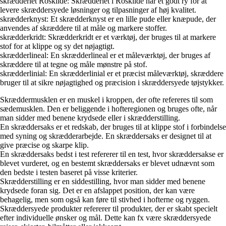
skrædderiet Roskilde: Skrædderiet i Roskilde har et godt ry for at
levere skræddersyede løsninger og tilpasninger af høj kvalitet.
skrædderknyst: Et skrædderknyst er en lille pude eller knæpude, der
anvendes af skræddere til at måle og markere stoffer.
skrædderkridt: Skrædderkridt er et værktøj, der bruges til at markere
stof for at klippe og sy det nøjagtigt.
skrædderlineal: En skrædderlineal er et måleværktøj, der bruges af
skræddere til at tegne og måle mønstre på stof.
skrædderlinial: En skrædderlinial er et præcist måleværktøj, skræddere
bruger til at sikre nøjagtighed og præcision i skræddersyede tøjstykker.
Skræddermusklen er en muskel i kroppen, der ofte refereres til som
sædemusklen. Den er beliggende i hofteregionen og bruges ofte, når
man sidder med benene krydsede eller i skrædderstilling.
En skræddersaks er et redskab, der bruges til at klippe stof i forbindelse
med syning og skrædderarbejde. En skræddersaks er designet til at
give præcise og skarpe klip.
En skræddersaks bedst i test refererer til en test, hvor skræddersakse er
blevet vurderet, og en bestemt skræddersaks er blevet udnævnt som
den bedste i testen baseret på visse kriterier.
Skrædderstilling er en siddestilling, hvor man sidder med benene
krydsede foran sig. Det er en afslappet position, der kan være
behagelig, men som også kan føre til stivhed i hofterne og ryggen.
Skræddersyede produkter refererer til produkter, der er skabt specielt
efter individuelle ønsker og mål. Dette kan fx være skræddersyede