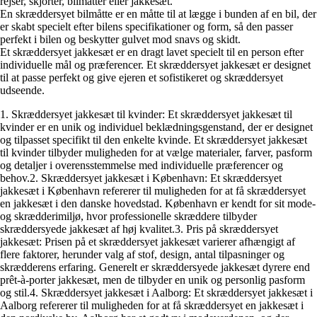
rejser, skjorter, bilmåtter eller jakkesæt.
En skræddersyet bilmåtte er en måtte til at lægge i bunden af en bil, der
er skabt specielt efter bilens specifikationer og form, så den passer
perfekt i bilen og beskytter gulvet mod snavs og skidt.
Et skræddersyet jakkesæt er en dragt lavet specielt til en person efter
individuelle mål og præferencer. Et skræddersyet jakkesæt er designet
til at passe perfekt og give ejeren et sofistikeret og skræddersyet
udseende.
1. Skræddersyet jakkesæt til kvinder: Et skræddersyet jakkesæt til
kvinder er en unik og individuel beklædningsgenstand, der er designet
og tilpasset specifikt til den enkelte kvinde. Et skræddersyet jakkesæt
til kvinder tilbyder muligheden for at vælge materialer, farver, pasform
og detaljer i overensstemmelse med individuelle præferencer og
behov.2. Skræddersyet jakkesæt i København: Et skræddersyet
jakkesæt i København refererer til muligheden for at få skræddersyet
en jakkesæt i den danske hovedstad. København er kendt for sit mode-
og skrædderimiljø, hvor professionelle skræddere tilbyder
skræddersyede jakkesæt af høj kvalitet.3. Pris på skræddersyet
jakkesæt: Prisen på et skræddersyet jakkesæt varierer afhængigt af
flere faktorer, herunder valg af stof, design, antal tilpasninger og
skrædderens erfaring. Generelt er skræddersyede jakkesæt dyrere end
prêt-à-porter jakkesæt, men de tilbyder en unik og personlig pasform
og stil.4. Skræddersyet jakkesæt i Aalborg: Et skræddersyet jakkesæt i
Aalborg refererer til muligheden for at få skræddersyet en jakkesæt i