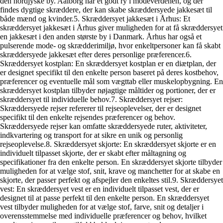
den nordjyske by. Aalborg har et godt ry i modeverdenen, og der
findes dygtige skræddere, der kan skabe skræddersyede jakkesæt til
både mænd og kvinder.5. Skræddersyet jakkesæt i Århus: Et
skræddersyet jakkesæt i Århus giver muligheden for at få skræddersyet
en jakkesæt i den anden største by i Danmark. Århus har også et
pulserende mode- og skrædderimiljø, hvor enkeltpersoner kan få skabt
skræddersyede jakkesæt efter deres personlige præferencer.6.
Skræddersyet kostplan: En skræddersyet kostplan er en diætplan, der
er designet specifikt til den enkelte person baseret på deres kostbehov,
præferencer og eventuelle mål som vægttab eller muskelopbygning. En
skræddersyet kostplan tilbyder nøjagtige måltider og portioner, der er
skræddersyet til individuelle behov.7. Skræddersyet rejser:
Skræddersyede rejser refererer til rejseoplevelser, der er designet
specifikt til den enkelte rejsendes præferencer og behov.
Skræddersyede rejser kan omfatte skræddersyede ruter, aktiviteter,
indkvartering og transport for at sikre en unik og personlig
rejseoplevelse.8. Skræddersyet skjorte: En skræddersyet skjorte er en
individuelt tilpasset skjorte, der er skabt efter måltagning og
specifikationer fra den enkelte person. En skræddersyet skjorte tilbyder
muligheden for at vælge stof, snit, krave og manchetter for at skabe en
skjorte, der passer perfekt og afspejler den enkeltes stil.9. Skræddersyet
vest: En skræddersyet vest er en individuelt tilpasset vest, der er
designet til at passe perfekt til den enkelte person. En skræddersyet
vest tilbyder muligheden for at vælge stof, farve, snit og detaljer i
overensstemmelse med individuelle præferencer og behov, hvilket