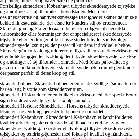
af planter, blomster og haverelaterede produkter.
Forskellige skræddere i København tilbyder skræddersyede tøjstykke
og ændringer af tøj til kunder i hovedstaden. Med deres
designekspertise og håndværksmæssige færdigheder skaber de unikke
beklædningsgenstande, der afspejler kundens stil og præferencer.
Skræddergine og Skræddergaard henviser muligvis til specifikke
virksomheder eller forretninger, der er specialiseret i skræddersyede
tøjstykke eller ændringer af tøj. Disse steder tilbyder sandsynligvis
skræddersyede løsninger, der passer til kundens individuelle behov.
Skræddergården Kolding refererer muligvis til en skræddervirksomhed
eller butik beliggende i Kolding, der tilbyder skræddersyede tøjstykke
og ændringer af tøj til kunder i området. Med fokus på kvalitet og
pasform, kan kunder forvente skræddersyede beklædningsgenstande,
der passer perfekt til deres krop og stil.
skrædderholmen: Skrædderholmen er en ø i det sydlige Danmark, der
har en lang historie som skræddercentrum.
skrædderi: Et skrædderi er en butik eller virksomhed, der specialiserer
sig i skræddersyede tøjstykker og tilpasninger.
skrædderi Horsens: Skrædderier i Horsens tilbyder skræddersyede
løsninger og ændringstjenester til beboerne i området.
skrædderi København: Skrædderier i København er kendt for deres
kvalitetsarbejde og skræddersyede tøj til både mænd og kvinder.
skrædderiet Kolding: Skrædderiet i Kolding tilbyder skræddersyede
tøjstykker og ændringstjenester med fokus på kvalitet og håndværk.