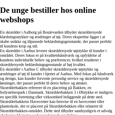
De unge bestiller hos online
webshops
En skrædder i Aalborg på Boulevarden tilbyder skræddersyede
klædningsstykker og ændringer af tøj. Deres ekspertise ligger i at
skabe unikke og tilpassede beklædningsgenstande, der passer perfekt
til kundens krop og stil.
En skrædder i Aarhus leverer skræddersyede tøjstykke til kunder i
området. Deres fokus er på kvalitetshåndværk og opfyldelse af
kundens individuelle behov og præferencer, hvilket resulterer i
skræddersyede beklædningsgenstande af høj kvalitet.
En skrædder i Aarhus C tilbyder skræddersyede tøjstykke og
ændringer af tøj til kunder i hjertet af Aarhus. Med fokus på håndværk
og design, kan kunder forvente personlig service og skræddersyede
løsninger, der passer perfekt til deres behov og ønsker.
Skrædderbakken refererer til en placering på Bakken, en
forlystelsespark i Danmark. Skrædderbakken 3 i Ølstykke er muligvis
en specifik forretning eller virksomhed beliggende på dette sted.
Skrædderbakkens Havecenter kan henvise til en havecenter eller
planteskole, der er placeret på Skrædderbakken eller relateret til
Skrædderbakken-området. Dette sted tilbyder sandsynligvis et udvalg