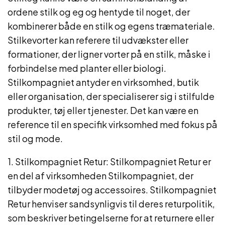
ordene stilk og eg og hentyde til noget, der
kombinerer både en stilk og egens træmateriale.
Stilkevorter kan referere til udvækster eller
formationer, der ligner vorter på en stilk, måske i
forbindelse med planter eller biologi.
Stilkompagniet antyder en virksomhed, butik
eller organisation, der specialiserer sig i stilfulde
produkter, tøj eller tjenester. Det kan være en
reference til en specifik virksomhed med fokus på
stil og mode.
1. Stilkompagniet Retur: Stilkompagniet Retur er
en del af virksomheden Stilkompagniet, der
tilbyder modetøj og accessoires. Stilkompagniet
Retur henviser sandsynligvis til deres returpolitik,
som beskriver betingelserne for at returnere eller