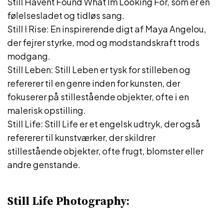
Still Havent Found What Im Looking For, som er en
følelsesladet og tidløs sang.
Still I Rise: En inspirerende digt af Maya Angelou,
der fejrer styrke, mod og modstandskraft trods
modgang.
Still Leben: Still Leben er tysk for stilleben og
refererer til en genre inden for kunsten, der
fokuserer på stillestående objekter, ofte i en
malerisk opstilling.
Still Life: Still Life er et engelsk udtryk, der også
refererer til kunstværker, der skildrer
stillestående objekter, ofte frugt, blomster eller
andre genstande.
Still Life Photography: