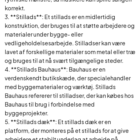
korrekt.
3. **Stillads**: Et stillads er en midlertidig
konstruktion, der bruges til at støtte arbejdere og
materialer under bygge- eller
vedligeholdelsesarbejde. Stilladser kan være
lavet af forskellige materialer som metal eller træ
og bruges til at nå svært tilgængelige steder.
4. **Stillads Bauhaus**: Bauhaus er en
verdenskendt butikskæde, der specialehandler
med byggematerialer og værktøj. Stillads
Bauhaus refererer til stilladser, der kan købes hos
Bauhaus til brug i forbindelse med
byggeprojekter.
5. **Stillads dæk**: Et stillads dæk er en
platform, der monteres på et stillads for at give
arbejdere et stabilt underlag at arbejde på.