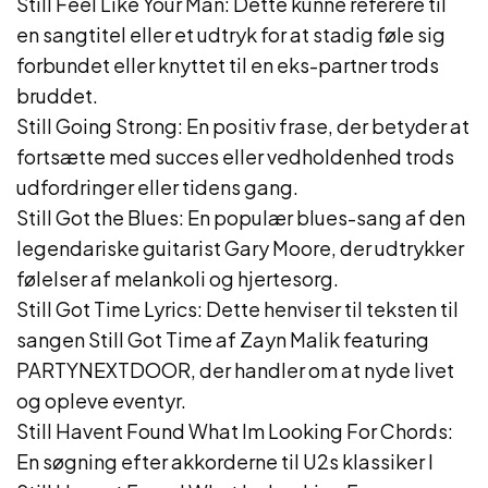
Still Feel Like Your Man: Dette kunne referere til
en sangtitel eller et udtryk for at stadig føle sig
forbundet eller knyttet til en eks-partner trods
bruddet.
Still Going Strong: En positiv frase, der betyder at
fortsætte med succes eller vedholdenhed trods
udfordringer eller tidens gang.
Still Got the Blues: En populær blues-sang af den
legendariske guitarist Gary Moore, der udtrykker
følelser af melankoli og hjertesorg.
Still Got Time Lyrics: Dette henviser til teksten til
sangen Still Got Time af Zayn Malik featuring
PARTYNEXTDOOR, der handler om at nyde livet
og opleve eventyr.
Still Havent Found What Im Looking For Chords:
En søgning efter akkorderne til U2s klassiker I