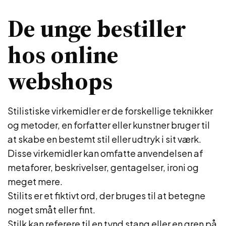
De unge bestiller
hos online
webshops
Stilistiske virkemidler er de forskellige teknikker
og metoder, en forfatter eller kunstner bruger til
at skabe en bestemt stil eller udtryk i sit værk.
Disse virkemidler kan omfatte anvendelsen af
metaforer, beskrivelser, gentagelser, ironi og
meget mere.
Stilits er et fiktivt ord, der bruges til at betegne
noget småt eller fint.
Stilk kan referere til en tynd stang eller en gren på