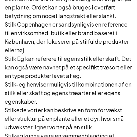
en plante. Ordet kan også bruges i overført
betydning om noget langstrakt eller slankt.
Stilk Copenhagen er sandsynligvis en reference
til en virksomhed, butik eller brand baseret i
København, der fokuserer på stilfulde produkter
eller tøj.
Stilk Eg kan referere til egens stilk eller skaft. Det
kan også være navnet på et specifikt træsort eller
en type produkter lavet af eg.
Stilk-eg henviser muligvis til kombinationen af en
stilk eller skaft og egens træarter eller egens
egenskaber.
Stilkede vorter kan beskrive en form for vækst
eller struktur på en plante eller et dyr, hvor små
udvækster ligner vorter på en stilk.
Stilkeg kunne være en sammenblanding af