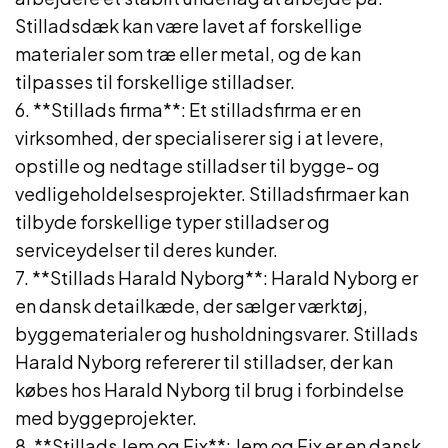
Stilladsdæk kan være lavet af forskellige
materialer som træ eller metal, og de kan
tilpasses til forskellige stilladser.
6. **Stillads firma**: Et stilladsfirma er en
virksomhed, der specialiserer sig i at levere,
opstille og nedtage stilladser til bygge- og
vedligeholdelsesprojekter. Stilladsfirmaer kan
tilbyde forskellige typer stilladser og
serviceydelser til deres kunder.
7. **Stillads Harald Nyborg**: Harald Nyborg er
en dansk detailkæde, der sælger værktøj,
byggematerialer og husholdningsvarer. Stillads
Harald Nyborg refererer til stilladser, der kan
købes hos Harald Nyborg til brug i forbindelse
med byggeprojekter.
8. **Stillads Jem og Fix**: Jem og Fix er en dansk