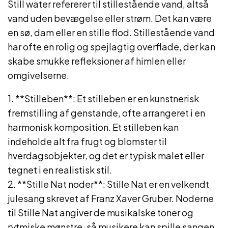
Still water refererer til stillestående vand, altså
vand uden bevægelse eller strøm. Det kan være
en sø, dam eller en stille flod. Stillestående vand
har ofte en rolig og spejlagtig overflade, der kan
skabe smukke refleksioner af himlen eller
omgivelserne.
1. **Stilleben**: Et stilleben er en kunstnerisk
fremstilling af genstande, ofte arrangeret i en
harmonisk komposition. Et stilleben kan
indeholde alt fra frugt og blomster til
hverdagsobjekter, og det er typisk malet eller
tegnet i en realistisk stil.
2. **Stille Nat noder**: Stille Nat er en velkendt
julesang skrevet af Franz Xaver Gruber. Noderne
til Stille Nat angiver de musikalske toner og
rytmiske mønstre, så musikere kan spille sangen