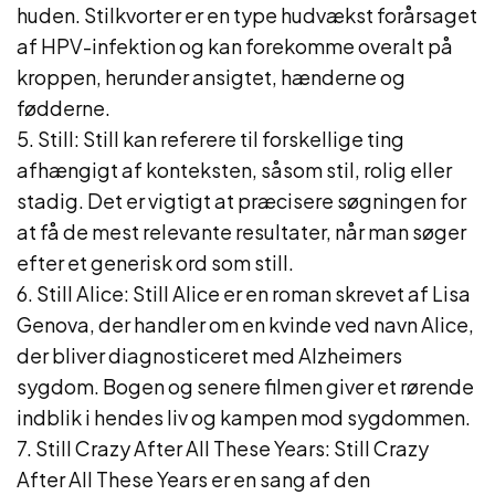
huden. Stilkvorter er en type hudvækst forårsaget
af HPV-infektion og kan forekomme overalt på
kroppen, herunder ansigtet, hænderne og
fødderne.
5. Still: Still kan referere til forskellige ting
afhængigt af konteksten, såsom stil, rolig eller
stadig. Det er vigtigt at præcisere søgningen for
at få de mest relevante resultater, når man søger
efter et generisk ord som still.
6. Still Alice: Still Alice er en roman skrevet af Lisa
Genova, der handler om en kvinde ved navn Alice,
der bliver diagnosticeret med Alzheimers
sygdom. Bogen og senere filmen giver et rørende
indblik i hendes liv og kampen mod sygdommen.
7. Still Crazy After All These Years: Still Crazy
After All These Years er en sang af den