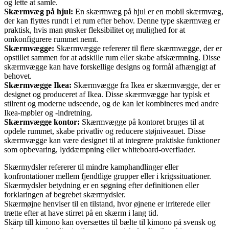
og lette at samle.
Skærmvæg på hjul:
En skærmvæg på hjul er en mobil skærmvæg,
der kan flyttes rundt i et rum efter behov. Denne type skærmvæg er
praktisk, hvis man ønsker fleksibilitet og mulighed for at
omkonfigurere rummet nemt.
Skærmvægge:
Skærmvægge refererer til flere skærmvægge, der er
opstillet sammen for at adskille rum eller skabe afskærmning. Disse
skærmvægge kan have forskellige designs og formål afhængigt af
behovet.
Skærmvægge Ikea:
Skærmvægge fra Ikea er skærmvægge, der er
designet og produceret af Ikea. Disse skærmvægge har typisk et
stilrent og moderne udseende, og de kan let kombineres med andre
Ikea-møbler og -indretning.
Skærmvægge kontor:
Skærmvægge på kontoret bruges til at
opdele rummet, skabe privatliv og reducere støjniveauet. Disse
skærmvægge kan være designet til at integrere praktiske funktioner
som opbevaring, lyddæmpning eller whiteboard-overflader.
Skærmydsler refererer til mindre kamphandlinger eller
konfrontationer mellem fjendtlige grupper eller i krigssituationer.
Skærmydsler betydning er en søgning efter definitionen eller
forklaringen af begrebet skærmydsler.
Skærmøjne henviser til en tilstand, hvor øjnene er irriterede eller
trætte efter at have stirret på en skærm i lang tid.
Skärp till kimono kan oversættes til bælte til kimono på svensk og