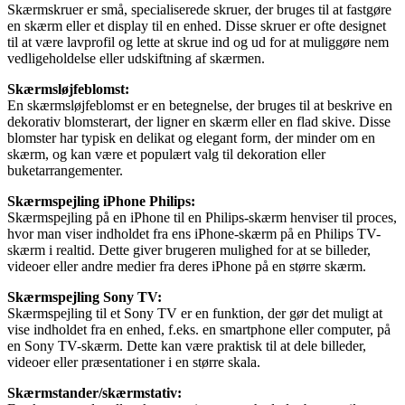
Skærmskruer er små, specialiserede skruer, der bruges til at fastgøre
en skærm eller et display til en enhed. Disse skruer er ofte designet
til at være lavprofil og lette at skrue ind og ud for at muliggøre nem
vedligeholdelse eller udskiftning af skærmen.
Skærmsløjfeblomst:
En skærmsløjfeblomst er en betegnelse, der bruges til at beskrive en
dekorativ blomsterart, der ligner en skærm eller en flad skive. Disse
blomster har typisk en delikat og elegant form, der minder om en
skærm, og kan være et populært valg til dekoration eller
buketarrangementer.
Skærmspejling iPhone Philips:
Skærmspejling på en iPhone til en Philips-skærm henviser til proces,
hvor man viser indholdet fra ens iPhone-skærm på en Philips TV-
skærm i realtid. Dette giver brugeren mulighed for at se billeder,
videoer eller andre medier fra deres iPhone på en større skærm.
Skærmspejling Sony TV:
Skærmspejling til et Sony TV er en funktion, der gør det muligt at
vise indholdet fra en enhed, f.eks. en smartphone eller computer, på
en Sony TV-skærm. Dette kan være praktisk til at dele billeder,
videoer eller præsentationer i en større skala.
Skærmstander/skærmstativ: