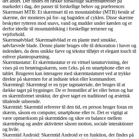
det andet. Der findes en række forskellige skærmstørrelser på
markedet i dag, der passer til forskellige behov og præferencer.
Skærmsæt MTB: Et skærmsæt til en mountainbike (MTB) består af
skærme, der monteres på for- og bagsiden af cyklen. Disse skærme
beskytter rytteren mod snavs, vand og mudder under kørslen og er
derfor ideelle til mountainbiking i forskellige terræner og
vejrforhold.
Skærmsølvblad: Skærmsølvblad er en plante med smukke,
sølvfarvede blade. Denne plante bruges ofte til dekoration i haver og
indendørs, da dens unikke farve og tekstur tilføjer et elegant touch til
enhver planteopsætning.
Skærmtastatur: Et skærmtastatur er en virtuel tastaturvisning, der
vises på en berøringsskærm, som f.eks. på en smartphone eller en
tablet. Brugeren kan interagere med skærmtastaturet ved at trykke
direkte på skærmen for at indtaste tekst eller kommandoer.
Skærmtegl: Skærmtegl er en type tagmateriale, der bruges til at
dække taget på bygninger. De er fremstillet af ler eller beton og har
en skærmformet struktur, der giver taget en traditionel og æstetisk
tiltalende udseende.
Skærmtid: Skærmtid refererer til den tid, en person bruger foran en
skærm, såsom en computer, smartphone eller tv. Det er vigtigt at
være opmærksom på skærmtiden og sikre en balance mellem
skærmbrug og andre aktiviteter såsom motion, sociale interaktioner
og hvile.
Skærmtid Android: Skærmtid Android er en funktion, der findes på