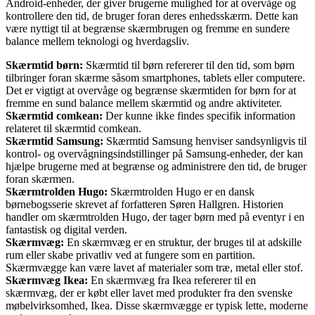
Android-enheder, der giver brugerne mulighed for at overvåge og
kontrollere den tid, de bruger foran deres enhedsskærm. Dette kan
være nyttigt til at begrænse skærmbrugen og fremme en sundere
balance mellem teknologi og hverdagsliv.
Skærmtid børn:
Skærmtid til børn refererer til den tid, som børn
tilbringer foran skærme såsom smartphones, tablets eller computere.
Det er vigtigt at overvåge og begrænse skærmtiden for børn for at
fremme en sund balance mellem skærmtid og andre aktiviteter.
Skærmtid comkean:
Der kunne ikke findes specifik information
relateret til skærmtid comkean.
Skærmtid Samsung:
Skærmtid Samsung henviser sandsynligvis til
kontrol- og overvågningsindstillinger på Samsung-enheder, der kan
hjælpe brugerne med at begrænse og administrere den tid, de bruger
foran skærmen.
Skærmtrolden Hugo:
Skærmtrolden Hugo er en dansk
børnebogsserie skrevet af forfatteren Søren Hallgren. Historien
handler om skærmtrolden Hugo, der tager børn med på eventyr i en
fantastisk og digital verden.
Skærmvæg:
En skærmvæg er en struktur, der bruges til at adskille
rum eller skabe privatliv ved at fungere som en partition.
Skærmvægge kan være lavet af materialer som træ, metal eller stof.
Skærmvæg Ikea:
En skærmvæg fra Ikea refererer til en
skærmvæg, der er købt eller lavet med produkter fra den svenske
møbelvirksomhed, Ikea. Disse skærmvægge er typisk lette, moderne