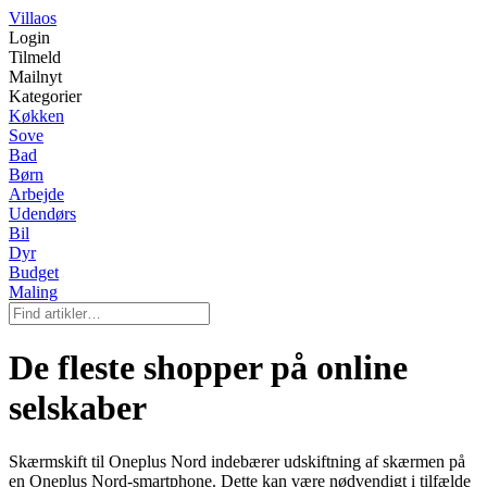
Villaos
Login
Tilmeld
Mailnyt
Kategorier
Køkken
Sove
Bad
Børn
Arbejde
Udendørs
Bil
Dyr
Budget
Maling
De fleste shopper på online
selskaber
Skærmskift til Oneplus Nord indebærer udskiftning af skærmen på
en Oneplus Nord-smartphone. Dette kan være nødvendigt i tilfælde