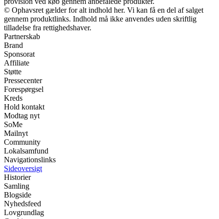
provision ved køb gennem anbefalede produkter.
© Ophavsret gælder for alt indhold her. Vi kan få en del af salget
gennem produktlinks. Indhold må ikke anvendes uden skriftlig
tilladelse fra rettighedshaver.
Partnerskab
Brand
Sponsorat
Affiliate
Støtte
Pressecenter
Forespørgsel
Kreds
Hold kontakt
Modtag nyt
SoMe
Mailnyt
Community
Lokalsamfund
Navigationslinks
Sideoversigt
Historier
Samling
Blogside
Nyhedsfeed
Lovgrundlag