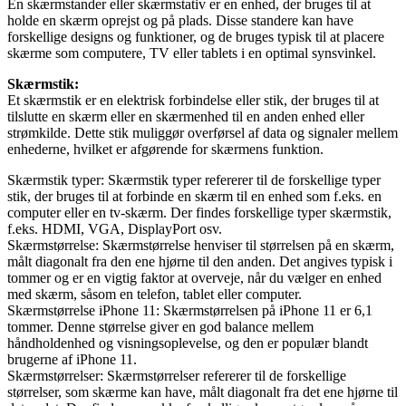
En skærmstander eller skærmstativ er en enhed, der bruges til at
holde en skærm oprejst og på plads. Disse standere kan have
forskellige designs og funktioner, og de bruges typisk til at placere
skærme som computere, TV eller tablets i en optimal synsvinkel.
Skærmstik:
Et skærmstik er en elektrisk forbindelse eller stik, der bruges til at
tilslutte en skærm eller en skærmenhed til en anden enhed eller
strømkilde. Dette stik muliggør overførsel af data og signaler mellem
enhederne, hvilket er afgørende for skærmens funktion.
Skærmstik typer: Skærmstik typer refererer til de forskellige typer
stik, der bruges til at forbinde en skærm til en enhed som f.eks. en
computer eller en tv-skærm. Der findes forskellige typer skærmstik,
f.eks. HDMI, VGA, DisplayPort osv.
Skærmstørrelse: Skærmstørrelse henviser til størrelsen på en skærm,
målt diagonalt fra den ene hjørne til den anden. Det angives typisk i
tommer og er en vigtig faktor at overveje, når du vælger en enhed
med skærm, såsom en telefon, tablet eller computer.
Skærmstørrelse iPhone 11: Skærmstørrelsen på iPhone 11 er 6,1
tommer. Denne størrelse giver en god balance mellem
håndholdenhed og visningsoplevelse, og den er populær blandt
brugerne af iPhone 11.
Skærmstørrelser: Skærmstørrelser refererer til de forskellige
størrelser, som skærme kan have, målt diagonalt fra det ene hjørne til