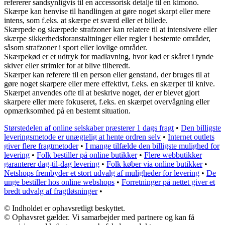
refererer sandsynligvis til en accessorisk detalje til en kimono.
Skærpe kan henvise til handlingen at gøre noget skarpt eller mere
intens, som f.eks. at skærpe et sværd eller et billede.
Skærpede og skærpede strafzoner kan relatere til at intensivere eller
skærpe sikkerhedsforanstaltninger eller regler i bestemte områder,
såsom strafzoner i sport eller lovlige områder.
Skærpekød er et udtryk for madlavning, hvor kød er skåret i tynde
skiver eller strimler for at blive tilberedt.
Skærper kan referere til en person eller genstand, der bruges til at
gøre noget skarpere eller mere effektivt, f.eks. en skærper til knive.
Skærpet anvendes ofte til at beskrive noget, der er blevet gjort
skarpere eller mere fokuseret, f.eks. en skærpet overvågning eller
opmærksomhed på en bestemt situation.
Størstedelen af online selskaber præsterer 1 dags fragt
•
Den billigste
leveringsmetode er unægtelig at hente ordren selv
•
Internet outlets
giver flere fragtmetoder
•
I mange tilfælde den billigste mulighed for
levering
•
Folk bestiller på online butikker
•
Flere webbutikker
garanterer dag-til-dag levering
•
Folk køber via online butikker
•
Netshops frembyder et stort udvalg af muligheder for levering
•
De
unge bestiller hos online webshops
•
Forretninger på nettet giver et
bredt udvalg af fragtløsninger
•
© Indholdet er ophavsretligt beskyttet.
© Ophavsret gælder. Vi samarbejder med partnere og kan få