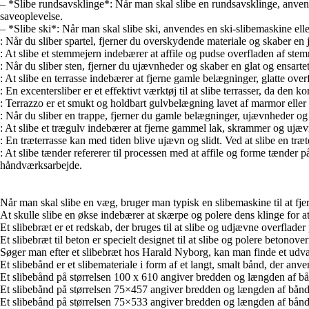
– *Slibe rundsavsklinge*: Når man skal slibe en rundsavsklinge, anvende
saveoplevelse.
– *Slibe ski*: Når man skal slibe ski, anvendes en ski-slibemaskine eller
: Når du sliber spartel, fjerner du overskydende materiale og skaber en j
: At slibe et stemmejern indebærer at affile og pudse overfladen af stem
: Når du sliber sten, fjerner du ujævnheder og skaber en glat og ensarte
: At slibe en terrasse indebærer at fjerne gamle belægninger, glatte ove
: En excentersliber er et effektivt værktøj til at slibe terrasser, da den
: Terrazzo er et smukt og holdbart gulvbelægning lavet af marmor eller 
: Når du sliber en trappe, fjerner du gamle belægninger, ujævnheder og 
: At slibe et trægulv indebærer at fjerne gammel lak, skrammer og ujæ
: En træterrasse kan med tiden blive ujævn og slidt. Ved at slibe en træ
: At slibe tænder refererer til processen med at affile og forme tænder på
håndværksarbejde.
Når man skal slibe en væg, bruger man typisk en slibemaskine til at f
At skulle slibe en økse indebærer at skærpe og polere dens klinge for 
Et slibebræt er et redskab, der bruges til at slibe og udjævne overflader
Et slibebræt til beton er specielt designet til at slibe og polere betonover
Søger man efter et slibebræt hos Harald Nyborg, kan man finde et udvalg a
Et slibebånd er et slibemateriale i form af et langt, smalt bånd, der anven
Et slibebånd på størrelsen 100 x 610 angiver bredden og længden af bånde
Et slibebånd på størrelsen 75×457 angiver bredden og længden af båndet
Et slibebånd på størrelsen 75×533 angiver bredden og længden af båndet, 