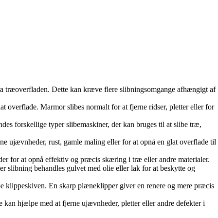
 fra træoverfladen. Dette kan kræve flere slibningsomgange afhængigt af
verflade. Marmor slibes normalt for at fjerne ridser, pletter eller for
des forskellige typer slibemaskiner, der kan bruges til at slibe træ,
ne ujævnheder, rust, gamle maling eller for at opnå en glat overflade til
r for at opnå effektiv og præcis skæring i træ eller andre materialer.
r slibning behandles gulvet med olie eller lak for at beskytte og
pe klippeskiven. En skarp plæneklipper giver en renere og mere præcis
 kan hjælpe med at fjerne ujævnheder, pletter eller andre defekter i