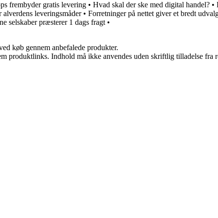
s frembyder gratis levering
•
Hvad skal der ske med digital handel?
•
r alverdens leveringsmåder
•
Forretninger på nettet giver et bredt udvalg
ine selskaber præsterer 1 dags fragt
•
 ved køb gennem anbefalede produkter.
m produktlinks. Indhold må ikke anvendes uden skriftlig tilladelse fra r