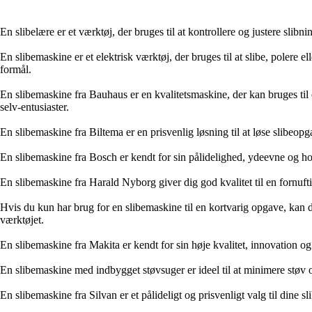
En slibelære er et værktøj, der bruges til at kontrollere og justere slib
En slibemaskine er et elektrisk værktøj, der bruges til at slibe, polere e
formål.
En slibemaskine fra Bauhaus er en kvalitetsmaskine, der kan bruges til e
selv-entusiaster.
En slibemaskine fra Biltema er en prisvenlig løsning til at løse slibeop
En slibemaskine fra Bosch er kendt for sin pålidelighed, ydeevne og hol
En slibemaskine fra Harald Nyborg giver dig god kvalitet til en fornuftig
Hvis du kun har brug for en slibemaskine til en kortvarig opgave, kan du
værktøjet.
En slibemaskine fra Makita er kendt for sin høje kvalitet, innovation og
En slibemaskine med indbygget støvsuger er ideel til at minimere støv 
En slibemaskine fra Silvan er et pålideligt og prisvenligt valg til dine s