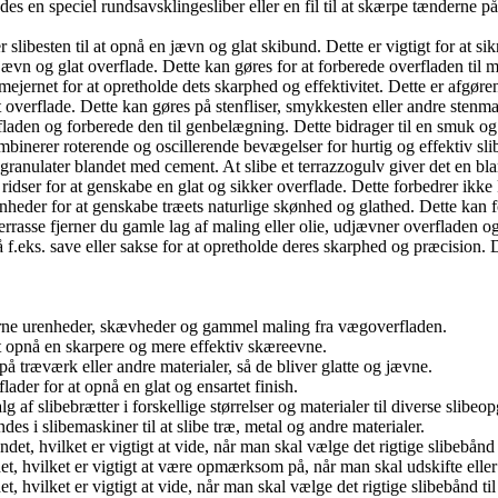
s en speciel rundsavsklingesliber eller en fil til at skærpe tænderne p
 slibesten til at opnå en jævn og glat skibund. Dette er vigtigt for at si
ævn og glat overflade. Dette kan gøres for at forberede overfladen til ma
mejernet for at opretholde dets skarphed og effektivitet. Dette er afgøre
t overflade. Dette kan gøres på stenfliser, smykkesten eller andre stenm
rfladen og forberede den til genbelægning. Dette bidrager til en smuk og
 kombinerer roterende og oscillerende bevægelser for hurtig og effektiv sli
granulater blandet med cement. At slibe et terrazzogulv giver det en bl
ridser for at genskabe en glat og sikker overflade. Dette forbedrer ikk
vnheder for at genskabe træets naturlige skønhed og glathed. Dette kan
terrasse fjerner du gamle lag af maling eller olie, udjævner overfladen o
 f.eks. save eller sakse for at opretholde deres skarphed og præcision. Det
jerne urenheder, skævheder og gammel maling fra vægoverfladen.
at opnå en skarpere og mere effektiv skæreevne.
 på træværk eller andre materialer, så de bliver glatte og jævne.
flader for at opnå en glat og ensartet finish.
f slibebrætter i forskellige størrelser og materialer til diverse slibeop
des i slibemaskiner til at slibe træ, metal og andre materialer.
t, hvilket er vigtigt at vide, når man skal vælge det rigtige slibebånd 
, hvilket er vigtigt at være opmærksom på, når man skal udskifte eller
hvilket er vigtigt at vide, når man skal vælge det rigtige slibebånd til