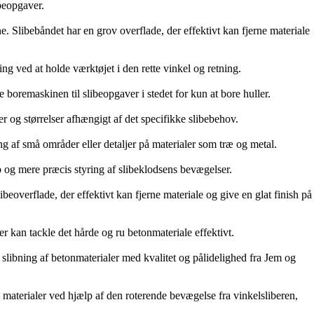
ibeopgaver.
ine. Slibebåndet har en grov overflade, der effektivt kan fjerne materiale
ing ved at holde værktøjet i den rette vinkel og retning.
 boremaskinen til slibeopgaver i stedet for kun at bore huller.
er og størrelser afhængigt af det specifikke slibebehov.
ing af små områder eller detaljer på materialer som træ og metal.
eb og mere præcis styring af slibeklodsens bevægelser.
beoverflade, der effektivt kan fjerne materiale og give en glat finish på
er kan tackle det hårde og ru betonmateriale effektivt.
i slibning af betonmaterialer med kvalitet og pålidelighed fra Jem og
e materialer ved hjælp af den roterende bevægelse fra vinkelsliberen,