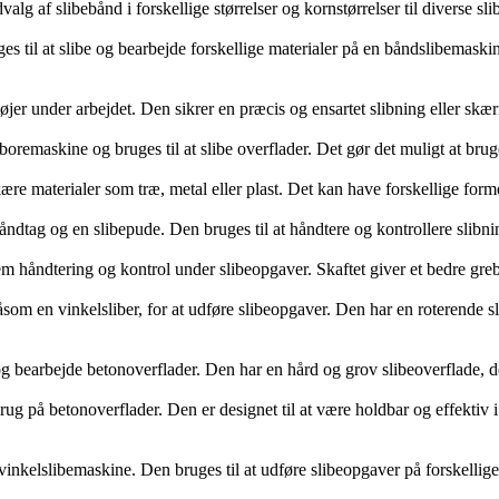
g af slibebånd i forskellige størrelser og kornstørrelser til diverse sl
ruges til at slibe og bearbejde forskellige materialer på en båndslibemask
tøjer under arbejdet. Den sikrer en præcis og ensartet slibning eller skær
remaskine og bruges til at slibe overflader. Det gør det muligt at bruge
skære materialer som træ, metal eller plast. Det kan have forskellige form
 håndtag og en slibepude. Den bruges til at håndtere og kontrollere slibn
 nem håndtering og kontrol under slibeopgaver. Skaftet giver et bedre gr
som en vinkelsliber, for at udføre slibeopgaver. Den har en roterende sli
be og bearbejde betonoverflader. Den har en hård og grov slibeoverflade, d
brug på betonoverflader. Den er designet til at være holdbar og effektiv 
 vinkelslibemaskine. Den bruges til at udføre slibeopgaver på forskellig