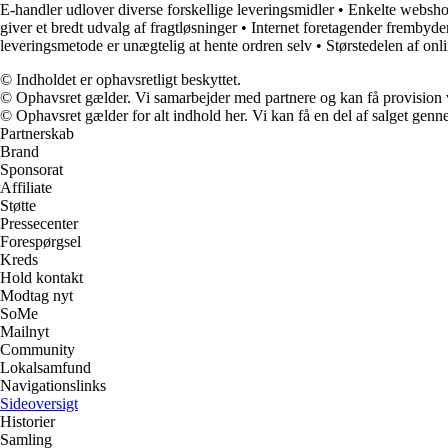
E-handler udlover diverse forskellige leveringsmidler
•
Enkelte webshop
giver et bredt udvalg af fragtløsninger
•
Internet foretagender frembyde
leveringsmetode er unægtelig at hente ordren selv
•
Størstedelen af onl
© Indholdet er ophavsretligt beskyttet.
© Ophavsret gælder. Vi samarbejder med partnere og kan få provision
© Ophavsret gælder for alt indhold her. Vi kan få en del af salget genne
Partnerskab
Brand
Sponsorat
Affiliate
Støtte
Pressecenter
Forespørgsel
Kreds
Hold kontakt
Modtag nyt
SoMe
Mailnyt
Community
Lokalsamfund
Navigationslinks
Sideoversigt
Historier
Samling