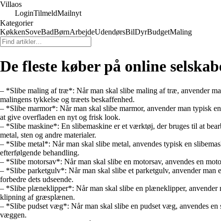
Villaos
Login
Tilmeld
Mailnyt
Kategorier
Køkken
Sove
Bad
Børn
Arbejde
Udendørs
Bil
Dyr
Budget
Maling
De fleste køber på online selskab
– *Slibe maling af træ*: Når man skal slibe maling af træ, anvender ma
malingens tykkelse og træets beskaffenhed.
– *Slibe marmor*: Når man skal slibe marmor, anvender man typisk en spe
at give overfladen en nyt og frisk look.
– *Slibe maskine*: En slibemaskine er et værktøj, der bruges til at bearbe
metal, sten og andre materialer.
– *Slibe metal*: Når man skal slibe metal, anvendes typisk en slibemaskin
efterfølgende behandling.
– *Slibe motorsav*: Når man skal slibe en motorsav, anvendes en motorsa
– *Slibe parketgulv*: Når man skal slibe et parketgulv, anvender man en 
forbedre dets udseende.
– *Slibe plæneklipper*: Når man skal slibe en plæneklipper, anvender m
klipning af græsplænen.
– *Slibe pudset væg*: Når man skal slibe en pudset væg, anvendes en sli
væggen.