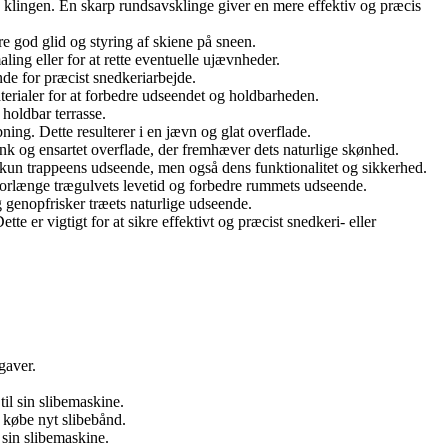
å klingen. En skarp rundsavsklinge giver en mere effektiv og præcis
kre god glid og styring af skiene på sneen.
ling eller for at rette eventuelle ujævnheder.
nde for præcist snedkeriarbejde.
aterialer for at forbedre udseendet og holdbarheden.
 holdbar terrasse.
bning. Dette resulterer i en jævn og glat overflade.
ank og ensartet overflade, der fremhæver dets naturlige skønhed.
e kun trappeens udseende, men også dens funktionalitet og sikkerhed.
 forlænge trægulvets levetid og forbedre rummets udseende.
g genopfrisker træets naturlige udseende.
te er vigtigt for at sikre effektivt og præcist snedkeri- eller
gaver.
til sin slibemaskine.
 købe nyt slibebånd.
 sin slibemaskine.