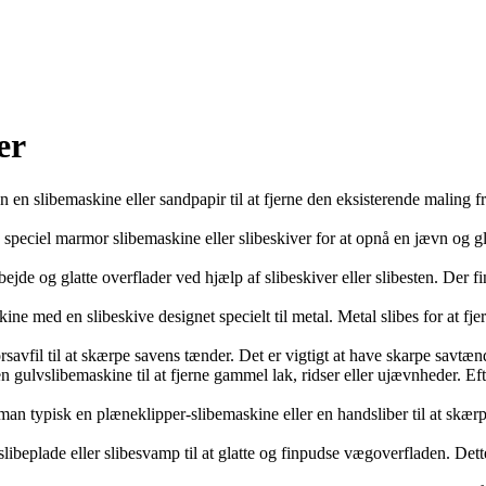
er
n en slibemaskine eller sandpapir til at fjerne den eksisterende maling
ciel marmor slibemaskine eller slibeskiver for at opnå en jævn og glat o
jde og glatte overflader ved hjælp af slibeskiver eller slibesten. Der fin
e med en slibeskive designet specielt til metal. Metal slibes for at fjer
vfil til at skærpe savens tænder. Det er vigtigt at have skarpe savtænde
gulvslibemaskine til at fjerne gammel lak, ridser eller ujævnheder. Efte
an typisk en plæneklipper-slibemaskine eller en handsliber til at skær
beplade eller slibesvamp til at glatte og finpudse vægoverfladen. Dette