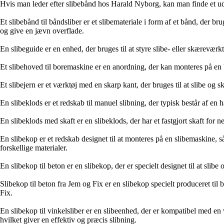
Hvis man leder efter slibebånd hos Harald Nyborg, kan man finde et udval
Et slibebånd til båndsliber er et slibemateriale i form af et bånd, der b
og give en jævn overflade.
En slibeguide er en enhed, der bruges til at styre slibe- eller skæreværk
Et slibehoved til boremaskine er en anordning, der kan monteres på en bo
Et slibejern er et værktøj med en skarp kant, der bruges til at slibe og 
En slibeklods er et redskab til manuel slibning, der typisk består af en
En slibeklods med skaft er en slibeklods, der har et fastgjort skaft for
En slibekop er et redskab designet til at monteres på en slibemaskine, så
forskellige materialer.
En slibekop til beton er en slibekop, der er specielt designet til at sli
Slibekop til beton fra Jem og Fix er en slibekop specielt produceret til 
Fix.
En slibekop til vinkelsliber er en slibeenhed, der er kompatibel med en
hvilket giver en effektiv og præcis slibning.