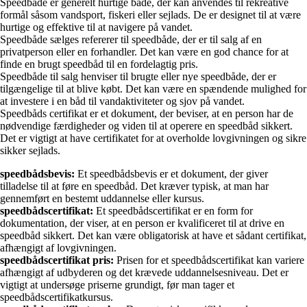
Speedbåde er generelt hurtige både, der kan anvendes til rekreative
formål såsom vandsport, fiskeri eller sejlads. De er designet til at være
hurtige og effektive til at navigere på vandet.
Speedbåde sælges refererer til speedbåde, der er til salg af en
privatperson eller en forhandler. Det kan være en god chance for at
finde en brugt speedbåd til en fordelagtig pris.
Speedbåde til salg henviser til brugte eller nye speedbåde, der er
tilgængelige til at blive købt. Det kan være en spændende mulighed for
at investere i en båd til vandaktiviteter og sjov på vandet.
Speedbåds certifikat er et dokument, der beviser, at en person har de
nødvendige færdigheder og viden til at operere en speedbåd sikkert.
Det er vigtigt at have certifikatet for at overholde lovgivningen og sikre
sikker sejlads.
speedbådsbevis:
Et speedbådsbevis er et dokument, der giver
tilladelse til at føre en speedbåd. Det kræver typisk, at man har
gennemført en bestemt uddannelse eller kursus.
speedbådscertifikat:
Et speedbådscertifikat er en form for
dokumentation, der viser, at en person er kvalificeret til at drive en
speedbåd sikkert. Det kan være obligatorisk at have et sådant certifikat,
afhængigt af lovgivningen.
speedbådscertifikat pris:
Prisen for et speedbådscertifikat kan variere
afhængigt af udbyderen og det krævede uddannelsesniveau. Det er
vigtigt at undersøge priserne grundigt, før man tager et
speedbådscertifikatkursus.