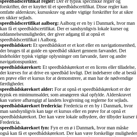
speedbådscertifikat regler:
Der er typisk specifikke regler og
forskrifter, der er knyttet til et speedbådscertifikat. Disse regler kan
omfatte alderskrav, kursuskrav og andre vigtige forskrifter for at sikre
en sikker sejlads.
speedbådscertifikat aalborg:
Aalborg er en by i Danmark, hvor man
kan få et speedbådscertifikat. Der er sandsynligvis lokale kurser og
uddannelsesmuligheder, der giver adgang til at opnå et
speedbådscertifikat i Aalborg.
speedbådskort:
Et speedbådskort er et kort eller en navigationsenhed,
der bruges til at guide en speedbåd sikkert gennem farvandet. Det
indeholder typisk vigtige oplysninger om farvande, farer og andre
navigationspunkter.
speedbådskørekort:
Et speedbådskørekort er en licens eller tilladelse,
der kræves for at drive en speedbåd lovligt. Det indebærer ofte at bestå
en prøve eller et kursus for at demonstrere, at man har de nødvendige
færdigheder.
speedbådskørekort alder:
For at opnå et speedbådskørekort er der
typisk en minimumsalder, som ansøgeren skal opfylde. Alderskravet
kan variere afhængigt af landets lovgivning og reglerne for sejlads.
speedbådskørekort fredericia:
Fredericia er en by i Danmark, hvor
man sandsynligvis kan tage et kursus eller en prøve for at opnå et
speedbådskørekort. Der kan være lokale udbydere, der tilbyder kurser i
Fredericia.
speedbådskørekort fyn:
Fyn er en ø i Danmark, hvor man måske
også kan få et speedbådskørekort. Der kan være forskellige muligheder