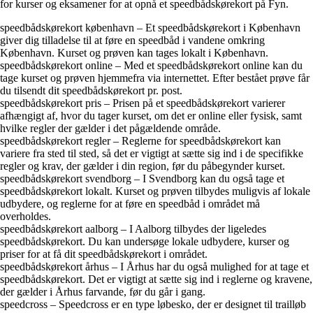
for kurser og eksamener for at opnå et speedbådskørekort på Fyn.
speedbådskørekort københavn – Et speedbådskørekort i København
giver dig tilladelse til at føre en speedbåd i vandene omkring
København. Kurset og prøven kan tages lokalt i København.
speedbådskørekort online – Med et speedbådskørekort online kan du
tage kurset og prøven hjemmefra via internettet. Efter bestået prøve får
du tilsendt dit speedbådskørekort pr. post.
speedbådskørekort pris – Prisen på et speedbådskørekort varierer
afhængigt af, hvor du tager kurset, om det er online eller fysisk, samt
hvilke regler der gælder i det pågældende område.
speedbådskørekort regler – Reglerne for speedbådskørekort kan
variere fra sted til sted, så det er vigtigt at sætte sig ind i de specifikke
regler og krav, der gælder i din region, før du påbegynder kurset.
speedbådskørekort svendborg – I Svendborg kan du også tage et
speedbådskørekort lokalt. Kurset og prøven tilbydes muligvis af lokale
udbydere, og reglerne for at føre en speedbåd i området må
overholdes.
speedbådskørekort aalborg – I Aalborg tilbydes der ligeledes
speedbådskørekort. Du kan undersøge lokale udbydere, kurser og
priser for at få dit speedbådskørekort i området.
speedbådskørekort århus – I Århus har du også mulighed for at tage et
speedbådskørekort. Det er vigtigt at sætte sig ind i reglerne og kravene,
der gælder i Århus farvande, før du går i gang.
speedcross – Speedcross er en type løbesko, der er designet til trailløb