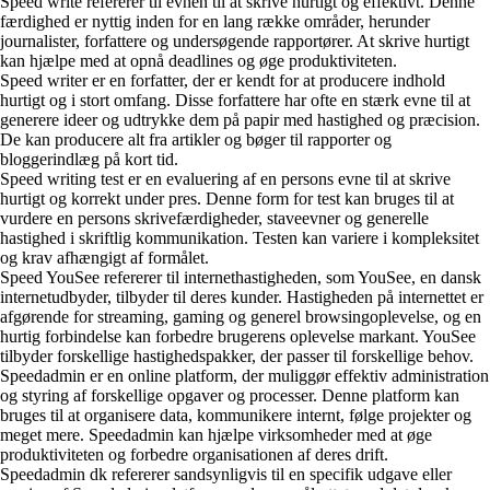
Speed write refererer til evnen til at skrive hurtigt og effektivt. Denne
færdighed er nyttig inden for en lang række områder, herunder
journalister, forfattere og undersøgende rapportører. At skrive hurtigt
kan hjælpe med at opnå deadlines og øge produktiviteten.
Speed writer er en forfatter, der er kendt for at producere indhold
hurtigt og i stort omfang. Disse forfattere har ofte en stærk evne til at
generere ideer og udtrykke dem på papir med hastighed og præcision.
De kan producere alt fra artikler og bøger til rapporter og
bloggerindlæg på kort tid.
Speed writing test er en evaluering af en persons evne til at skrive
hurtigt og korrekt under pres. Denne form for test kan bruges til at
vurdere en persons skrivefærdigheder, staveevner og generelle
hastighed i skriftlig kommunikation. Testen kan variere i kompleksitet
og krav afhængigt af formålet.
Speed YouSee refererer til internethastigheden, som YouSee, en dansk
internetudbyder, tilbyder til deres kunder. Hastigheden på internettet er
afgørende for streaming, gaming og generel browsingoplevelse, og en
hurtig forbindelse kan forbedre brugerens oplevelse markant. YouSee
tilbyder forskellige hastighedspakker, der passer til forskellige behov.
Speedadmin er en online platform, der muliggør effektiv administration
og styring af forskellige opgaver og processer. Denne platform kan
bruges til at organisere data, kommunikere internt, følge projekter og
meget mere. Speedadmin kan hjælpe virksomheder med at øge
produktiviteten og forbedre organisationen af deres drift.
Speedadmin dk refererer sandsynligvis til en specifik udgave eller