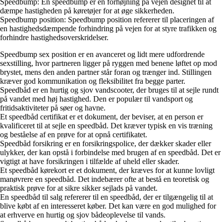
Speedbump: En speedbump er en forhøjning på vejen designet til at
dæmpe hastigheden på køretøjer for at øge sikkerheden.
Speedbump position: Speedbump position refererer til placeringen af
en hastighedsdæmpende forhindring på vejen for at styre trafikken og
forhindre hastighedsoverskridelser.
Speedbump sex position er en avanceret og lidt mere udfordrende
sexstilling, hvor partneren ligger på ryggen med benene løftet op mod
brystet, mens den anden partner står foran og trænger ind. Stillingen
kræver god kommunikation og fleksibilitet fra begge parter.
Speedbåd er en hurtig og sjov vandscooter, der bruges til at sejle rundt
på vandet med høj hastighed. Den er populær til vandsport og
fritidsaktiviteter på søer og havne.
Et speedbåd certifikat er et dokument, der beviser, at en person er
kvalificeret til at sejle en speedbåd. Det kræver typisk en vis træning
og beståelse af en prøve for at opnå certifikatet.
Speedbåd forsikring er en forsikringspolice, der dækker skader eller
ulykker, der kan opstå i forbindelse med brugen af en speedbåd. Det er
vigtigt at have forsikringen i tilfælde af uheld eller skader.
Et speedbåd kørekort er et dokument, der kræves for at kunne lovligt
manøvrere en speedbåd. Det indebærer ofte at bestå en teoretisk og
praktisk prøve for at sikre sikker sejlads på vandet.
En speedbåd til salg refererer til en speedbåd, der er tilgængelig til at
blive købt af en interesseret køber. Det kan være en god mulighed for
at erhverve en hurtig og sjov bådeoplevelse til vands.