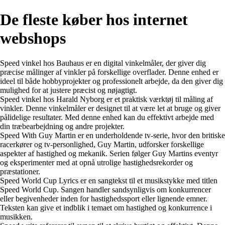
De fleste køber hos internet
webshops
Speed vinkel hos Bauhaus er en digital vinkelmåler, der giver dig
præcise målinger af vinkler på forskellige overflader. Denne enhed er
ideel til både hobbyprojekter og professionelt arbejde, da den giver dig
mulighed for at justere præcist og nøjagtigt.
Speed vinkel hos Harald Nyborg er et praktisk værktøj til måling af
vinkler. Denne vinkelmåler er designet til at være let at bruge og giver
pålidelige resultater. Med denne enhed kan du effektivt arbejde med
din træbearbejdning og andre projekter.
Speed With Guy Martin er en underholdende tv-serie, hvor den britiske
racerkører og tv-personlighed, Guy Martin, udforsker forskellige
aspekter af hastighed og mekanik. Serien følger Guy Martins eventyr
og eksperimenter med at opnå utrolige hastighedsrekorder og
præstationer.
Speed World Cup Lyrics er en sangtekst til et musikstykke med titlen
Speed World Cup. Sangen handler sandsynligvis om konkurrencer
eller begivenheder inden for hastighedssport eller lignende emner.
Teksten kan give et indblik i temaet om hastighed og konkurrence i
musikken.