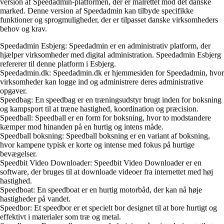
version af Speedadmin-platformen, der er målrettet mod det danske
marked. Denne version af Speedadmin kan tilbyde specifikke
funktioner og sprogmuligheder, der er tilpasset danske virksomheders
behov og krav.
Speedadmin Esbjerg: Speedadmin er en administrativ platform, der
hjælper virksomheder med digital administration. Speedadmin Esbjerg
refererer til denne platform i Esbjerg.
Speedadmin.dk: Speedadmin.dk er hjemmesiden for Speedadmin, hvor
virksomheder kan logge ind og administrere deres administrative
opgaver.
Speedbag: En speedbag er en træningsudstyr brugt inden for boksning
og kampsport til at træne hastighed, koordination og præcision.
Speedball: Speedball er en form for boksning, hvor to modstandere
kæmper mod hinanden på en hurtig og intens måde.
Speedball boksning: Speedball boksning er en variant af boksning,
hvor kampene typisk er korte og intense med fokus på hurtige
bevægelser.
Speedbit Video Downloader: Speedbit Video Downloader er en
software, der bruges til at downloade videoer fra internettet med høj
hastighed.
Speedboat: En speedboat er en hurtig motorbåd, der kan nå høje
hastigheder på vandet.
Speedbor: Et speedbor er et specielt bor designet til at bore hurtigt og
effektivt i materialer som træ og metal.