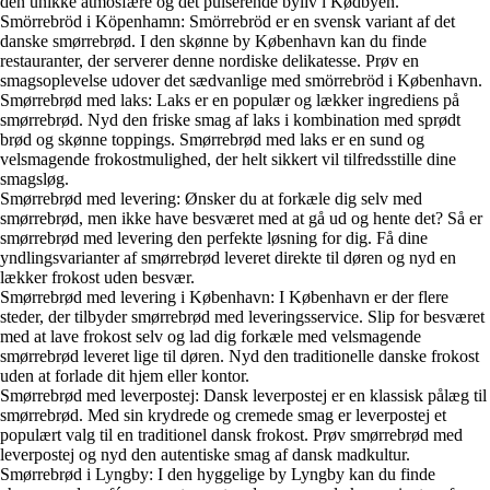
den unikke atmosfære og det pulserende byliv i Kødbyen.
Smörrebröd i Köpenhamn: Smörrebröd er en svensk variant af det
danske smørrebrød. I den skønne by København kan du finde
restauranter, der serverer denne nordiske delikatesse. Prøv en
smagsoplevelse udover det sædvanlige med smörrebröd i København.
Smørrebrød med laks: Laks er en populær og lækker ingrediens på
smørrebrød. Nyd den friske smag af laks i kombination med sprødt
brød og skønne toppings. Smørrebrød med laks er en sund og
velsmagende frokostmulighed, der helt sikkert vil tilfredsstille dine
smagsløg.
Smørrebrød med levering: Ønsker du at forkæle dig selv med
smørrebrød, men ikke have besværet med at gå ud og hente det? Så er
smørrebrød med levering den perfekte løsning for dig. Få dine
yndlingsvarianter af smørrebrød leveret direkte til døren og nyd en
lækker frokost uden besvær.
Smørrebrød med levering i København: I København er der flere
steder, der tilbyder smørrebrød med leveringsservice. Slip for besværet
med at lave frokost selv og lad dig forkæle med velsmagende
smørrebrød leveret lige til døren. Nyd den traditionelle danske frokost
uden at forlade dit hjem eller kontor.
Smørrebrød med leverpostej: Dansk leverpostej er en klassisk pålæg til
smørrebrød. Med sin krydrede og cremede smag er leverpostej et
populært valg til en traditionel dansk frokost. Prøv smørrebrød med
leverpostej og nyd den autentiske smag af dansk madkultur.
Smørrebrød i Lyngby: I den hyggelige by Lyngby kan du finde