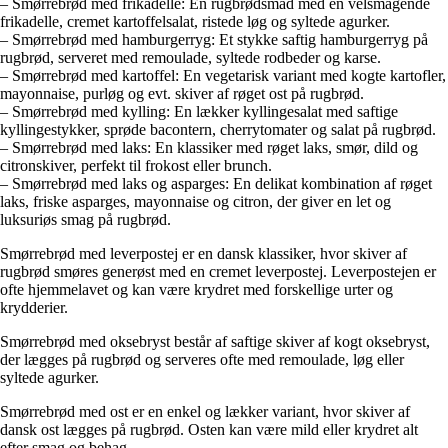
– Smørrebrød med frikadelle: En rugbrødsmad med en velsmagende
frikadelle, cremet kartoffelsalat, ristede løg og syltede agurker.
– Smørrebrød med hamburgerryg: Et stykke saftig hamburgerryg på
rugbrød, serveret med remoulade, syltede rodbeder og karse.
– Smørrebrød med kartoffel: En vegetarisk variant med kogte kartofler,
mayonnaise, purløg og evt. skiver af røget ost på rugbrød.
– Smørrebrød med kylling: En lækker kyllingesalat med saftige
kyllingestykker, sprøde bacontern, cherrytomater og salat på rugbrød.
– Smørrebrød med laks: En klassiker med røget laks, smør, dild og
citronskiver, perfekt til frokost eller brunch.
– Smørrebrød med laks og asparges: En delikat kombination af røget
laks, friske asparges, mayonnaise og citron, der giver en let og
luksuriøs smag på rugbrød.
Smørrebrød med leverpostej er en dansk klassiker, hvor skiver af
rugbrød smøres generøst med en cremet leverpostej. Leverpostejen er
ofte hjemmelavet og kan være krydret med forskellige urter og
krydderier.
Smørrebrød med oksebryst består af saftige skiver af kogt oksebryst,
der lægges på rugbrød og serveres ofte med remoulade, løg eller
syltede agurker.
Smørrebrød med ost er en enkel og lækker variant, hvor skiver af
dansk ost lægges på rugbrød. Osten kan være mild eller krydret alt
efter smag og behag.