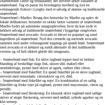
charmerende caféer og restauranter, der serverer lækre varianter af
smørrebrød. Tag en pause fra hverdagens travlhed og nyd en
velsmagende frokost i Lyngby med et udvalg af skønne og traditionelle
smørrebrød.
Smørrebrød i Maribo: Besøg den historiske by Maribo og oplev de
lokale delikatesser, herunder en række lækre varianter af smørrebrød.
Maribo byder på autentiske smagsoplevelser, hvor du kan nyde et
lækkert udvalg af traditionelle smørrebrød i hyggelige omgivelser.
Smørrebrød med avocado: Avocado er blevet en populær og sund
ingrediens på smørrebrød. Nyd den cremede og nærende avocado
sammen med andre velsmagende toppings på sprødt brød. Smørrebrød
med avocado er et lækkert og sundt alternativ til den traditionelle
version og vil helt sikkert glæde din smagssans.
– Smørrebrød med fisk: En skive rugbrød toppet med en lækker
blanding af forskellige slags fisk, såsom sild, makrel eller
stenbiderrogn, pyntet med skiver af agurk, radiser eller citron.
– Smørrebrød med fiskefilet: En sprød fiskefilet på en skive rugbrød,
serveret med remoulade, citronskiver og evt. dild.
– Smørrebrød med fiskefilet og rejer: En kombination af en saftig
fiskefilet og friske rejer på rugbrød, pyntet med mayonnaise, citron og
persille.
– Smørrebrød med flæskesteg: En klassisk skive rugbrød med saftige
skiver af stegte flæskesteg, serveret med rødkål, syltede agurker og en
klat sennep.