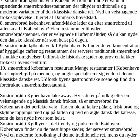
7. smørrebrød københavn:I København kan du finde et væld af
spændende smørrebrødsrestauranter, der tilbyder traditionelle og
moderne variationer af den klassiske danske ret. Nyd en velsmagende
frokostoplevelse i hjertet af Danmarks hovedstad.
8. smørrebrød københavn aften:Måske leder du efter smørrebrød til
aftensmad i København? Flere restauranter tilbyder
smørrebrødsmenuer, der er velegnede til aftenmåltider, så du kan nyde
den danske klassiker når som helst på dagen.
9. smørrebrød københavn k:I København K finder du en koncentration
af hyggelige caféer og restauranter, der serverer traditionelt smørrebrød
i smukke omgivelser. Udforsk de historiske gader og prøv en lækker
frokost i byens centrum.
10. smørrebrød københavn restaurant:Mange restauranter i København
har smørrebrød på menuen, og nogle specialiserer sig endda i denne
klassiske danske ret. Udforsk byens gastronomiske scene og find din
foretrukne smørrebrødsrestaurant.
Smørrebrød i København take away: Hvis du er på udkig efter en
velsmagende og klassisk dansk frokost, så er smørrebrød fra
København det perfekte valg. Tag en bid af lækre pålæg, frisk brød og
skønne toppings med dig på farten og nyd en ægte dansk delikatesse,
som du kan nyde hvor som helst.
Smørrebrød i Kødbyen: I det trendy og pulserende Kødbyen i
København finder du de mest hippe steder, der serverer smørrebrød.
Nyd en moderne fortolkning af denne traditionelle ret, mens du nyder