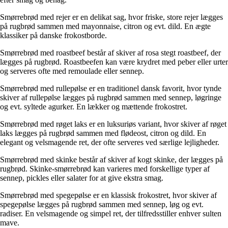
Smørrebrød med rejer er en delikat sag, hvor friske, store rejer lægges
på rugbrød sammen med mayonnaise, citron og evt. dild. En ægte
klassiker på danske frokostborde.
Smørrebrød med roastbeef består af skiver af rosa stegt roastbeef, der
lægges på rugbrød. Roastbeefen kan være krydret med peber eller urter
og serveres ofte med remoulade eller sennep.
Smørrebrød med rullepølse er en traditionel dansk favorit, hvor tynde
skiver af rullepølse lægges på rugbrød sammen med sennep, løgringe
og evt. syltede agurker. En lækker og mættende frokostret.
Smørrebrød med røget laks er en luksuriøs variant, hvor skiver af røget
laks lægges på rugbrød sammen med flødeost, citron og dild. En
elegant og velsmagende ret, der ofte serveres ved særlige lejligheder.
Smørrebrød med skinke består af skiver af kogt skinke, der lægges på
rugbrød. Skinke-smørrebrød kan varieres med forskellige typer af
sennep, pickles eller salater for at give ekstra smag.
Smørrebrød med spegepølse er en klassisk frokostret, hvor skiver af
spegepølse lægges på rugbrød sammen med sennep, løg og evt.
radiser. En velsmagende og simpel ret, der tilfredsstiller enhver sulten
mave.