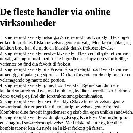
De fleste handler via online
virksomheder
1. smørrebrød kvickly helsingør:Smørrebrød hos Kvickly i Helsingør
er kendt for deres friske og velsmagende udvalg. Med lækre pålæg og
lækkert brød kan du nyde en klassisk dansk frokostoplevelse.
2. smørrebrød kvickly næstved:Kvickly i Næstved tilbyder et varieret
udvalg af smørrebrød med friske ingredienser. Prøv deres forskellige
varianter og find din favorit til frokost.
3. smørrebrød kvickly pris:Prisen på smørrebrød hos Kvickly varierer
afhængigt af pålæg og størrelse. Du kan forvente en rimelig pris for en
velsmagende og mættende portion.
4. smørrebrød kvickly rønne:Hos Kvickly i Rønne kan du nyde
lækkert smørrebrød lavet med omhu og kvalitetsingredienser. Udforsk
deres udvalg og find din foretrukne smagskombination.
5. smørrebrød kvickly skive:Kvickly i Skive tilbyder velsmagende
smørrebrød, der er perfekte til en hurtig og velsmagende frokost.
Kombiner dine favorit-ingredienser og skab din egen unikke sandwich.
6. smørrebrød kvickly vordingborg:Besøg Kvickly i Vordingborg for
en smagfuld smørrebrødoplevelse. Med friske råvarer og kreative
kombinationer kan du nyde en lækker frokost på farten.