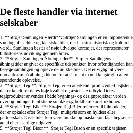
De fleste handler via internet
selskaber
1. **Strøjer Samlingen Værdi**: Strøjer Samlingen er en imponerende
samling af sjældne og klassiske biler, der har stor historisk og kulturel
værdi. Samlingen består af nøje udvalgte køretøjer, der repræsenterer
bilhistoriens udvikling gennem årtier.
2. **Strøjer Samlingen Åbningstider**: Strøjer Samlingens
åbningstider angiver de specifikke tidspunkter, hvor offentligheden kan
besøge samlingen og opleve de unikke biler. Det er vigtigt at være
opmærksom på åbningstiderne for at sikre, at man ikke går glip af en
spændende oplevelse.
3. **Strøjer Tegl**: Strøjer Tegl er en anerkendt producent af teglsten,
der er kendt for deres høje kvalitet og æstetiske udtryk. Deres
teglprodukter anvendes i både bygnings- og designprojekter verden
over og bidrager til at skabe smukke og holdbare konstruktioner.
4. **Strøjer Tegl Biler**: Strøjer Tegl Biler refererer til bilmodeller,
der er opkaldt efter Strøjer Tegl, muligvis som en hyldest eller
partnerskab. Disse biler kan være unikke og måske kun fås i begrænset
antal eller i særlige udgaver.
5. **Strøjer Tegl Bison**: Strøjer Tegl Bison er en specifik teglsten