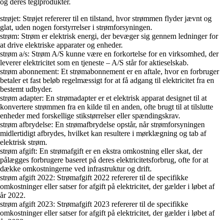
og deres teglprodukter.
strøjet: Strøjet refererer til en tilstand, hvor strømmen flyder jævnt og
glat, uden nogen forstyrrelser i strømforsyningen.
strøm: Strøm er elektrisk energi, der bevæger sig gennem ledninger for
at drive elektriske apparater og enheder.
strøm a/s: Strøm A/S kunne være en forkortelse for en virksomhed, der
leverer elektricitet som en tjeneste – A/S står for aktieselskab.
strøm abonnement: Et strømabonnement er en aftale, hvor en forbruger
betaler et fast beløb regelmæssigt for at få adgang til elektricitet fra en
bestemt udbyder.
strøm adapter: En strømadapter er et elektrisk apparat designet til at
konvertere strømmen fra en kilde til en anden, ofte brugt til at tilslutte
enheder med forskellige stikstørrelser eller spændingskrav.
strøm afbrydelse: En strømafbrydelse opstår, når strømforsyningen
midlertidigt afbrydes, hvilket kan resultere i mørklægning og tab af
elektrisk strøm.
strøm afgift: En strømafgift er en ekstra omkostning eller skat, der
pålægges forbrugere baseret på deres elektricitetsforbrug, ofte for at
dække omkostningerne ved infrastruktur og drift.
strøm afgift 2022: Strømafgift 2022 refererer til de specifikke
omkostninger eller satser for afgift på elektricitet, der gælder i løbet af
år 2022.
strøm afgift 2023: Strømafgift 2023 refererer til de specifikke
omkostninger eller satser for afgift på elektricitet, der gælder i løbet af