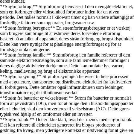
deres kunder.
**Strøm forbrug:** Strømforbrug henviser til den mængde elektricitet,
som en forbruger eller virksomhed forbruger inden for en given
periode. Det måles normalt i kilowatt-timer og kan variere afhængigt af
forskellige faktorer som apparater, brugsvaner osv.
**Strøm forbrug beregner:** En strømforbrugsberegner er et værktøj,
som brugere kan bruge til at estimere deres forventede elforbrug
baseret på antallet af apparater, deres strømforbrug og brugstidspunkter.
Dette kan være nyttigt for at planlægge energiforbruget og for at
forudsige omkostningerne.
**Strøm forbrug familie:** Strømforbrug i en familie refererer til den
samlede elektricitetsmængde, som alle familiemedlemmer forbruger i
deres daglige aktiviteter derhjemme. Dette kan omfatte lys, varme,
køling, madlavning og brug af elektroniske apparater.
**Strøm forsyning:** Strømfor-syningen henviser til hele processen
med at generere, transportere og distribuere elektricitet fra kraftværker
til forbrugeren. Dette omfatter også infrastrukturen som ledninger,
transformatorer og distributionsnetværket.
**Strøm fra batterier er vekselstrøm:** Strøm fra batterier er normalt i
form af jævnstrøm (DC), men for at bruge den i husholdningsapparater
eller i elnettet, skal den konverteres til vekselstrøm (AC). Dette gøres
typisk ved hjælp af en omformer eller en inverter.
**Strøm fra ok:** Det er ikke klart, hvad der menes med strøm fra ok.
Det kan referere til elektricitet genereret fra biogas produceret af
gødning fra kvæg, men yderligere kontekst er nødvendig for at give en