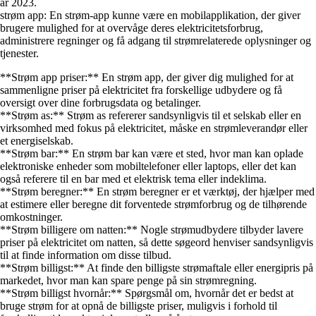
år 2023.
strøm app: En strøm-app kunne være en mobilapplikation, der giver
brugere mulighed for at overvåge deres elektricitetsforbrug,
administrere regninger og få adgang til strømrelaterede oplysninger og
tjenester.
**Strøm app priser:** En strøm app, der giver dig mulighed for at
sammenligne priser på elektricitet fra forskellige udbydere og få
oversigt over dine forbrugsdata og betalinger.
**Strøm as:** Strøm as refererer sandsynligvis til et selskab eller en
virksomhed med fokus på elektricitet, måske en strømleverandør eller
et energiselskab.
**Strøm bar:** En strøm bar kan være et sted, hvor man kan oplade
elektroniske enheder som mobiltelefoner eller laptops, eller det kan
også referere til en bar med et elektrisk tema eller indeklima.
**Strøm beregner:** En strøm beregner er et værktøj, der hjælper med
at estimere eller beregne dit forventede strømforbrug og de tilhørende
omkostninger.
**Strøm billigere om natten:** Nogle strømudbydere tilbyder lavere
priser på elektricitet om natten, så dette søgeord henviser sandsynligvis
til at finde information om disse tilbud.
**Strøm billigst:** At finde den billigste strømaftale eller energipris på
markedet, hvor man kan spare penge på sin strømregning.
**Strøm billigst hvornår:** Spørgsmål om, hvornår det er bedst at
bruge strøm for at opnå de billigste priser, muligvis i forhold til