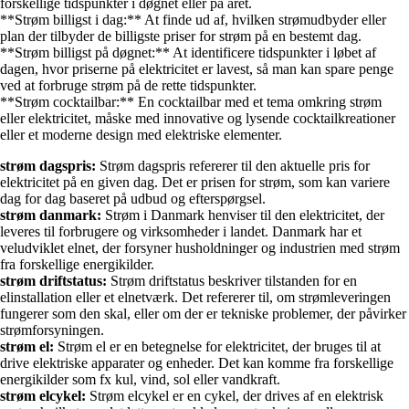
forskellige tidspunkter i døgnet eller på året.
**Strøm billigst i dag:** At finde ud af, hvilken strømudbyder eller
plan der tilbyder de billigste priser for strøm på en bestemt dag.
**Strøm billigst på døgnet:** At identificere tidspunkter i løbet af
dagen, hvor priserne på elektricitet er lavest, så man kan spare penge
ved at forbruge strøm på de rette tidspunkter.
**Strøm cocktailbar:** En cocktailbar med et tema omkring strøm
eller elektricitet, måske med innovative og lysende cocktailkreationer
eller et moderne design med elektriske elementer.
strøm dagspris:
Strøm dagspris refererer til den aktuelle pris for
elektricitet på en given dag. Det er prisen for strøm, som kan variere
dag for dag baseret på udbud og efterspørgsel.
strøm danmark:
Strøm i Danmark henviser til den elektricitet, der
leveres til forbrugere og virksomheder i landet. Danmark har et
veludviklet elnet, der forsyner husholdninger og industrien med strøm
fra forskellige energikilder.
strøm driftstatus:
Strøm driftstatus beskriver tilstanden for en
elinstallation eller et elnetværk. Det refererer til, om strømleveringen
fungerer som den skal, eller om der er tekniske problemer, der påvirker
strømforsyningen.
strøm el:
Strøm el er en betegnelse for elektricitet, der bruges til at
drive elektriske apparater og enheder. Det kan komme fra forskellige
energikilder som fx kul, vind, sol eller vandkraft.
strøm elcykel:
Strøm elcykel er en cykel, der drives af en elektrisk