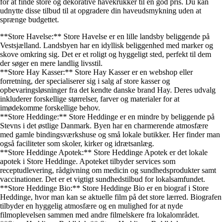
for at finde store og dekorative havekrukker til en god pris. Du kan
udnytte disse tilbud til at opgradere din haveudsmykning uden at
sprænge budgettet.
**Store Havelse:** Store Havelse er en lille landsby beliggende på
Vestsjælland. Landsbyen har en idyllisk beliggenhed med marker og
skove omkring sig. Det er et roligt og hyggeligt sted, perfekt til dem
der søger en mere landlig livsstil.
**Store Hay Kasser:** Store Hay Kasser er en webshop eller
forretning, der specialiserer sig i salg af store kasser og
opbevaringsløsninger fra det kendte danske brand Hay. Deres udvalg
inkluderer forskellige størrelser, farver og materialer for at
imødekomme forskellige behov.
**Store Heddinge:** Store Heddinge er en mindre by beliggende på
Stevns i det østlige Danmark. Byen har en charmerende atmosfære
med gamle bindingsværkshuse og små lokale butikker. Her finder man
også faciliteter som skoler, kirker og idrætsanlæg.
**Store Heddinge Apotek:** Store Heddinge Apotek er det lokale
apotek i Store Heddinge. Apoteket tilbyder services som
receptudlevering, rådgivning om medicin og sundhedsprodukter samt
vaccinationer. Det er et vigtigt sundhedstilbud for lokalsamfundet.
**Store Heddinge Bio:** Store Heddinge Bio er en biograf i Store
Heddinge, hvor man kan se aktuelle film på det store lærred. Biografen
tilbyder en hyggelig atmosfære og en mulighed for at nyde
filmoplevelsen sammen med andre filmelskere fra lokalområdet.