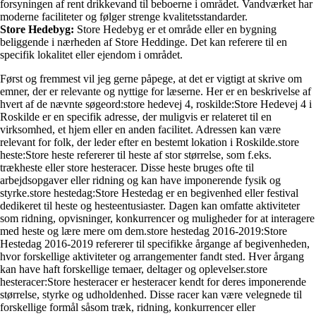
forsyningen af rent drikkevand til beboerne i området. Vandværket har
moderne faciliteter og følger strenge kvalitetsstandarder.
Store Hedebyg:
Store Hedebyg er et område eller en bygning
beliggende i nærheden af Store Heddinge. Det kan referere til en
specifik lokalitet eller ejendom i området.
Først og fremmest vil jeg gerne påpege, at det er vigtigt at skrive om
emner, der er relevante og nyttige for læserne. Her er en beskrivelse af
hvert af de nævnte søgeord:store hedevej 4, roskilde:Store Hedevej 4 i
Roskilde er en specifik adresse, der muligvis er relateret til en
virksomhed, et hjem eller en anden facilitet. Adressen kan være
relevant for folk, der leder efter en bestemt lokation i Roskilde.store
heste:Store heste refererer til heste af stor størrelse, som f.eks.
trækheste eller store hesteracer. Disse heste bruges ofte til
arbejdsopgaver eller ridning og kan have imponerende fysik og
styrke.store hestedag:Store Hestedag er en begivenhed eller festival
dedikeret til heste og hesteentusiaster. Dagen kan omfatte aktiviteter
som ridning, opvisninger, konkurrencer og muligheder for at interagere
med heste og lære mere om dem.store hestedag 2016-2019:Store
Hestedag 2016-2019 refererer til specifikke årgange af begivenheden,
hvor forskellige aktiviteter og arrangementer fandt sted. Hver årgang
kan have haft forskellige temaer, deltager og oplevelser.store
hesteracer:Store hesteracer er hesteracer kendt for deres imponerende
størrelse, styrke og udholdenhed. Disse racer kan være velegnede til
forskellige formål såsom træk, ridning, konkurrencer eller