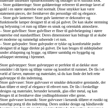
materiale tiltrækker opmærksomhed og bidrager til et stilfuldt look.
– Store guldøreringe: Store guldøreringe refererer til øreringe lavet af
guld i en større størrelse end normalt. Disse smykker kan være
statement-pieces, der fremhæver din personlige stil og elegance.
– Store gulv lanterner: Store gulv lanterner er dekorative og
funktionelle lamper designet til at stå på gulvet. De kan skabe stemning
og belysning i et rum og tilføre en smuk og orientalsk atmosfære.
– Store gulvfliser: Store gulvfliser er fliser til gulvbelægning i større
størrelse end standardfliser. Deres dimensioner kan bidrage til at skabe
et moderne og rummeligt udseende i et rum.
– Store gulvpuder: Store gulvpuder er tykke og komfortable puder
designet til at ligge direkte på gulvet. De kan bruges til siddepladser
under afslapning og hygge, og tilfører samtidig en hyggelig og
afslappet stemning i hjemmet.
Store gulvtæpper: Store gulvtæpper er perfekte til at dække store
områder i dit hjem og tilføje varme og komfort til rummet. De fås i et
væld af farver, mønstre og materialer, så du kan finde det helt rette
gulvtæppe til din indretning.
Store gulvvaser: Store gulvvaser er smukke dekorative genstande, der
kan tilføre et strejf af elegance til ethvert rum. De fås i forskellige
designs og materialer, herunder keramik, glas eller metal, og kan
bruges til at fremhæve dine yndlingsblomster eller grene.
Store gulvvaser keramik: Store gulvvaser i keramik tilfører et rustikt og
naturligt præg til din indretning. Deres unikke design og håndlavede