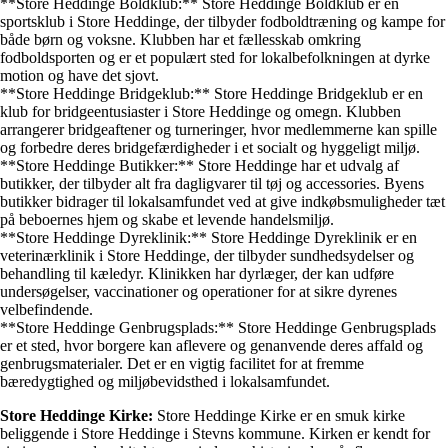
**Store Heddinge Boldklub:** Store Heddinge Boldklub er en
sportsklub i Store Heddinge, der tilbyder fodboldtræning og kampe for
både børn og voksne. Klubben har et fællesskab omkring
fodboldsporten og er et populært sted for lokalbefolkningen at dyrke
motion og have det sjovt.
**Store Heddinge Bridgeklub:** Store Heddinge Bridgeklub er en
klub for bridgeentusiaster i Store Heddinge og omegn. Klubben
arrangerer bridgeaftener og turneringer, hvor medlemmerne kan spille
og forbedre deres bridgefærdigheder i et socialt og hyggeligt miljø.
**Store Heddinge Butikker:** Store Heddinge har et udvalg af
butikker, der tilbyder alt fra dagligvarer til tøj og accessories. Byens
butikker bidrager til lokalsamfundet ved at give indkøbsmuligheder tæt
på beboernes hjem og skabe et levende handelsmiljø.
**Store Heddinge Dyreklinik:** Store Heddinge Dyreklinik er en
veterinærklinik i Store Heddinge, der tilbyder sundhedsydelser og
behandling til kæledyr. Klinikken har dyrlæger, der kan udføre
undersøgelser, vaccinationer og operationer for at sikre dyrenes
velbefindende.
**Store Heddinge Genbrugsplads:** Store Heddinge Genbrugsplads
er et sted, hvor borgere kan aflevere og genanvende deres affald og
genbrugsmaterialer. Det er en vigtig facilitet for at fremme
bæredygtighed og miljøbevidsthed i lokalsamfundet.
Store Heddinge Kirke:
Store Heddinge Kirke er en smuk kirke
beliggende i Store Heddinge i Stevns kommune. Kirken er kendt for