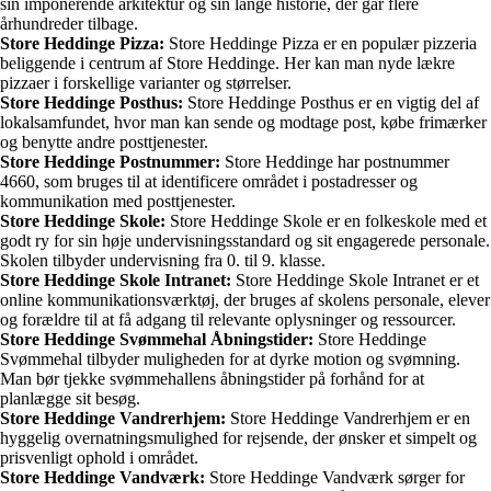
sin imponerende arkitektur og sin lange historie, der går flere
århundreder tilbage.
Store Heddinge Pizza:
Store Heddinge Pizza er en populær pizzeria
beliggende i centrum af Store Heddinge. Her kan man nyde lækre
pizzaer i forskellige varianter og størrelser.
Store Heddinge Posthus:
Store Heddinge Posthus er en vigtig del af
lokalsamfundet, hvor man kan sende og modtage post, købe frimærker
og benytte andre posttjenester.
Store Heddinge Postnummer:
Store Heddinge har postnummer
4660, som bruges til at identificere området i postadresser og
kommunikation med posttjenester.
Store Heddinge Skole:
Store Heddinge Skole er en folkeskole med et
godt ry for sin høje undervisningsstandard og sit engagerede personale.
Skolen tilbyder undervisning fra 0. til 9. klasse.
Store Heddinge Skole Intranet:
Store Heddinge Skole Intranet er et
online kommunikationsværktøj, der bruges af skolens personale, elever
og forældre til at få adgang til relevante oplysninger og ressourcer.
Store Heddinge Svømmehal Åbningstider:
Store Heddinge
Svømmehal tilbyder muligheden for at dyrke motion og svømning.
Man bør tjekke svømmehallens åbningstider på forhånd for at
planlægge sit besøg.
Store Heddinge Vandrerhjem:
Store Heddinge Vandrerhjem er en
hyggelig overnatningsmulighed for rejsende, der ønsker et simpelt og
prisvenligt ophold i området.
Store Heddinge Vandværk:
Store Heddinge Vandværk sørger for