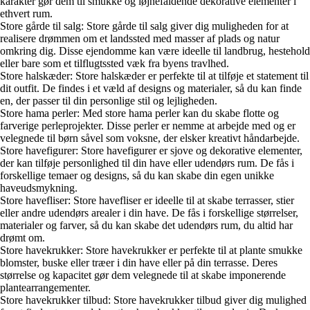
karakter gør dem til smukke og iøjnefaldende dekorative elementer i
ethvert rum.
Store gårde til salg: Store gårde til salg giver dig muligheden for at
realisere drømmen om et landssted med masser af plads og natur
omkring dig. Disse ejendomme kan være ideelle til landbrug, hestehold
eller bare som et tilflugtssted væk fra byens travlhed.
Store halskæder: Store halskæder er perfekte til at tilføje et statement til
dit outfit. De findes i et væld af designs og materialer, så du kan finde
en, der passer til din personlige stil og lejligheden.
Store hama perler: Med store hama perler kan du skabe flotte og
farverige perleprojekter. Disse perler er nemme at arbejde med og er
velegnede til børn såvel som voksne, der elsker kreativt håndarbejde.
Store havefigurer: Store havefigurer er sjove og dekorative elementer,
der kan tilføje personlighed til din have eller udendørs rum. De fås i
forskellige temaer og designs, så du kan skabe din egen unikke
haveudsmykning.
Store havefliser: Store havefliser er ideelle til at skabe terrasser, stier
eller andre udendørs arealer i din have. De fås i forskellige størrelser,
materialer og farver, så du kan skabe det udendørs rum, du altid har
drømt om.
Store havekrukker: Store havekrukker er perfekte til at plante smukke
blomster, buske eller træer i din have eller på din terrasse. Deres
størrelse og kapacitet gør dem velegnede til at skabe imponerende
plantearrangementer.
Store havekrukker tilbud: Store havekrukker tilbud giver dig mulighed