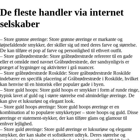
De fleste handler via internet
selskaber
– Store grønne øreringe: Store grønne øreringe er markante og
iøjnefaldende smykker, der skiller sig ud med deres farve og størrelse.
De kan tilføre et pop af farve og personlighed til ethvert outfit.
– Store gråbrødrestræde: Store gråbrødrestræde refererer til en gade
eller et område med navnet Gråbrødrestræde, der sandsynligvis er
præget af bygninger og aktiviteter i grå nuancer.
– Store gråbrødrestræde Roskilde: Store gråbrødrestræde Roskilde
indebærer en specifik placering af Gråbrødrestræde i Roskilde, hvilket
kan henvise til en historisk eller populær gade i byen.
– Store guld hoops: Store guld hoops er smykker i form af runde ringe,
typisk lavet af guld og i større størrelse end almindelige øreringe. De
kan give et luksuriøst og elegant look.
– Store guld hoops øreringe: Store guld hoops øreringe er en
kombination af to populære smykketyper – store hoops og guld. Disse
øreringe er statement-stykker, der kan tilføre glans og glamour til
enhver lejlighed.
– Store guld øreringe: Store guld øreringe er luksuriøse og elegante
smykker, der kan skabe et sofistikeret udtryk. Deres størrelse og