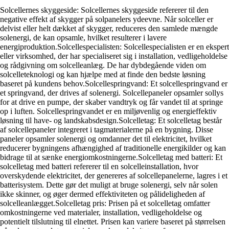
Solcellernes skyggeside: Solcellernes skyggeside refererer til den
negative effekt af skygger på solpanelers ydeevne. Når solceller er
delvist eller helt dækket af skygger, reduceres den samlede mængde
solenergi, de kan opsamle, hvilket resulterer i lavere
energiproduktion.Solcellespecialisten: Solcellespecialisten er en ekspert
eller virksomhed, der har specialiseret sig i installation, vedligeholdelse
og rådgivning om solcelleanlæg. De har dybdegående viden om
solcelleteknologi og kan hjælpe med at finde den bedste løsning
baseret på kundens behov.Solcellespringvand: Et solcellespringvand er
et springvand, der drives af solenergi. Solcellepaneler opsamler sollys
for at drive en pumpe, der skaber vandtryk og får vandet til at springe
op i luften. Solcellespringvandet er en miljøvenlig og energieffektiv
løsning til have- og landskabsdesign.Solcelletag: Et solcelletag består
af solcellepaneler integreret i tagmaterialerne på en bygning. Disse
paneler opsamler solenergi og omdanner det til elektricitet, hvilket
reducerer bygningens afhængighed af traditionelle energikilder og kan
bidrage til at sænke energiomkostningerne.Solcelletag med batteri: Et
solcelletag med batteri refererer til en solcelleinstallation, hvor
overskydende elektricitet, der genereres af solcellepanelerne, lagres i et
batterisystem. Dette gør det muligt at bruge solenergi, selv når solen
ikke skinner, og øger dermed effektiviteten og pålideligheden af
solcelleanlægget.Solcelletag pris: Prisen på et solcelletag omfatter
omkostningerne ved materialer, installation, vedligeholdelse og
potentielt tilslutning til elnettet. Prisen kan variere baseret på størrelsen