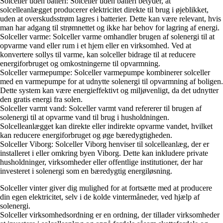
Solceller uden batteri: Solceller uden batteri betyder, at
solcelleanlægget producerer elektricitet direkte til brug i øjeblikket,
uden at overskudsstrøm lagres i batterier. Dette kan være relevant, hvis
man har adgang til strømnettet og ikke har behov for lagring af energi.
Solceller varme: Solceller varme omhandler brugen af solenergi til at
opvarme vand eller rum i et hjem eller en virksomhed. Ved at
konvertere sollys til varme, kan solceller bidrage til at reducere
energiforbruget og omkostningerne til opvarmning.
Solceller varmepumpe: Solceller varmepumpe kombinerer solceller
med en varmepumpe for at udnytte solenergi til opvarmning af boligen.
Dette system kan være energieffektivt og miljøvenligt, da det udnytter
den gratis energi fra solen.
Solceller varmt vand: Solceller varmt vand refererer til brugen af
solenergi til at opvarme vand til brug i husholdningen.
Solcelleanlægget kan direkte eller indirekte opvarme vandet, hvilket
kan reducere energiforbruget og øge bæredygtigheden.
Solceller Viborg: Solceller Viborg henviser til solcelleanlæg, der er
installeret i eller omkring byen Viborg. Dette kan inkludere private
husholdninger, virksomheder eller offentlige institutioner, der har
investeret i solenergi som en bæredygtig energiløsning.
Solceller vinter giver dig mulighed for at fortsætte med at producere
din egen elektricitet, selv i de kolde vintermåneder, ved hjælp af
solenergi.
Solceller virksomhedsordning er en ordning, der tillader virksomheder