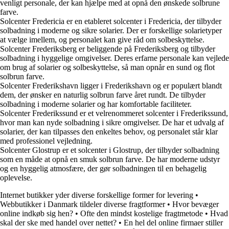
venligt personale, der kan hjælpe med at opnå den ønskede solbrune
farve.
Solcenter Fredericia er en etableret solcenter i Fredericia, der tilbyder
solbadning i moderne og sikre solarier. Der er forskellige solarietyper
at vælge imellem, og personalet kan give råd om solbeskyttelse.
Solcenter Frederiksberg er beliggende på Frederiksberg og tilbyder
solbadning i hyggelige omgivelser. Deres erfarne personale kan vejlede
om brug af solarier og solbeskyttelse, så man opnår en sund og flot
solbrun farve.
Solcenter Frederikshavn ligger i Frederikshavn og er populært blandt
dem, der ønsker en naturlig solbrun farve året rundt. De tilbyder
solbadning i moderne solarier og har komfortable faciliteter.
Solcenter Frederikssund er et velrenommeret solcenter i Frederikssund,
hvor man kan nyde solbadning i sikre omgivelser. De har et udvalg af
solarier, der kan tilpasses den enkeltes behov, og personalet står klar
med professionel vejledning.
Solcenter Glostrup er et solcenter i Glostrup, der tilbyder solbadning
som en måde at opnå en smuk solbrun farve. De har moderne udstyr
og en hyggelig atmosfære, der gør solbadningen til en behagelig
oplevelse.
Internet butikker yder diverse forskellige former for levering
•
Webbutikker i Danmark tildeler diverse fragtformer
•
Hvor bevæger
online indkøb sig hen?
•
Ofte den mindst kostelige fragtmetode
•
Hvad
skal der ske med handel over nettet?
•
En hel del online firmaer stiller