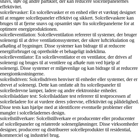
snavs, støv og andre partikler, der kan reducere solcellepanelernes
effektivitet.
solcellevasker: En solcellevasker er en enhed eller et værktøj designet
til at rengøre solcellepaneler effektivt og sikkert. Solcellevaskere kan
bruges til at fjerne snavs og opsamlet støv fra solcellepanelerne for at
optimere energiproduktionen.
solcelleventilation: Solcelleventilation refererer til systemer, der bruger
solenergi til at drive ventilationssystemer, der sikrer luftcirkulation og
afkøling af bygninger. Disse systemer kan bidrage til at reducere
energiforbruget og opretholde et behageligt indeklima.
solcelleventilator: En solcelleventilator er en ventilator, der drives af
solenergi og bruges til at ventilere og afkøle rum ved hjælp af
solenergi. Disse systemer er miljøvenlige og kan bidrage til at reducere
energiomkostningerne.
solcellsdriven: Solcellsdriven henviser til enheder eller systemer, der er
drevet af solenergi. Dette kan omfatte alt fra solcellepaneler til
solcelledrevne lamper, ladere og andre elektroniske enheder.
solcellsladdare test: Solcellsladdare test refererer til testprocessen af
solcelleladere for at vurdere deres ydeevne, effektivitet og pålidelighed.
Disse tests kan hjælpe med at identificere eventuelle problemer eller
mangler i solcelleladernes design.
solcellstillverkare: Solcellstillverkare er producenter eller producenter
af solcellepaneler og relaterede solenergiløsninger. Disse virksomheder
designer, producerer og distribuerer solcelleprodukter til residential,
kommerciel og industriel brug.