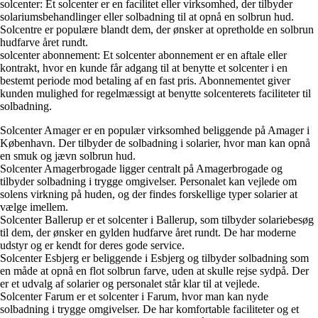
solcenter: Et solcenter er en facilitet eller virksomhed, der tilbyder
solariumsbehandlinger eller solbadning til at opnå en solbrun hud.
Solcentre er populære blandt dem, der ønsker at opretholde en solbrun
hudfarve året rundt.
solcenter abonnement: Et solcenter abonnement er en aftale eller
kontrakt, hvor en kunde får adgang til at benytte et solcenter i en
bestemt periode mod betaling af en fast pris. Abonnementet giver
kunden mulighed for regelmæssigt at benytte solcenterets faciliteter til
solbadning.
Solcenter Amager er en populær virksomhed beliggende på Amager i
København. Der tilbyder de solbadning i solarier, hvor man kan opnå
en smuk og jævn solbrun hud.
Solcenter Amagerbrogade ligger centralt på Amagerbrogade og
tilbyder solbadning i trygge omgivelser. Personalet kan vejlede om
solens virkning på huden, og der findes forskellige typer solarier at
vælge imellem.
Solcenter Ballerup er et solcenter i Ballerup, som tilbyder solariebesøg
til dem, der ønsker en gylden hudfarve året rundt. De har moderne
udstyr og er kendt for deres gode service.
Solcenter Esbjerg er beliggende i Esbjerg og tilbyder solbadning som
en måde at opnå en flot solbrun farve, uden at skulle rejse sydpå. Der
er et udvalg af solarier og personalet står klar til at vejlede.
Solcenter Farum er et solcenter i Farum, hvor man kan nyde
solbadning i trygge omgivelser. De har komfortable faciliteter og et