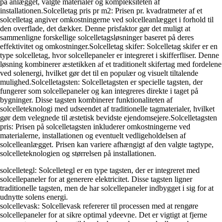
på anlægget, valgte materialer og kompleksiteten af
installationen.Solcelletag pris pr m2: Prisen pr. kvadratmeter af et
solcelletag angiver omkostningerne ved solcelleanlægget i forhold til
den overflade, det dækker. Denne prisfaktor gør det muligt at
sammenligne forskellige solcelletagsløsninger baseret på deres
effektivitet og omkostninger.Solcelletag skifer: Solcelletag skifer er en
type solcelletag, hvor solcellepaneler er integreret i skifferfliser. Denne
løsning kombinerer æstetikken af et traditionelt skifertag med fordelene
ved solenergi, hvilket gør det til en populær og visuelt tiltalende
mulighed.Solcelletagsten: Solcelletagsten er specielle tagsten, der
fungerer som solcellepaneler og kan integreres direkte i taget på
bygninger. Disse tagsten kombinerer funktionaliteten af
solcelleteknologi med udseendet af traditionelle tagmaterialer, hvilket
gør dem velegnede til æstetisk bevidste ejendomsejere.Solcelletagsten
pris: Prisen på solcelletagsten inkluderer omkostningerne ved
materialerne, installationen og eventuelt vedligeholdelsen af
solcelleanlægget. Prisen kan variere afhængigt af den valgte tagtype,
solcelleteknologien og størrelsen på installationen.
solcelletegl: Solcelletegl er en type tagsten, der er integreret med
solcellepaneler for at generere elektricitet. Disse tagsten ligner
traditionelle tagsten, men de har solcellepaneler indbygget i sig for at
udnytte solens energi.
solcellevask: Solcellevask refererer til processen med at rengøre
solcellepaneler for at sikre optimal ydeevne. Det er vigtigt at fjerne