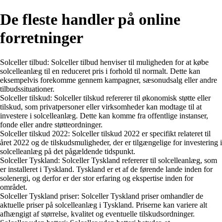
De fleste handler på online
forretninger
Solceller tilbud: Solceller tilbud henviser til muligheden for at købe
solcelleanlæg til en reduceret pris i forhold til normalt. Dette kan
eksempelvis forekomme gennem kampagner, sæsonudsalg eller andre
tilbudssituationer.
Solceller tilskud: Solceller tilskud refererer til økonomisk støtte eller
tilskud, som privatpersoner eller virksomheder kan modtage til at
investere i solcelleanlæg. Dette kan komme fra offentlige instanser,
fonde eller andre støtteordninger.
Solceller tilskud 2022: Solceller tilskud 2022 er specifikt relateret til
året 2022 og de tilskudsmuligheder, der er tilgængelige for investering i
solcelleanlæg på det pågældende tidspunkt.
Solceller Tyskland: Solceller Tyskland refererer til solcelleanlæg, som
er installeret i Tyskland. Tyskland er et af de førende lande inden for
solenergi, og derfor er der stor erfaring og ekspertise inden for
området.
Solceller Tyskland priser: Solceller Tyskland priser omhandler de
aktuelle priser på solcelleanlæg i Tyskland. Priserne kan variere alt
afhængigt af størrelse, kvalitet og eventuelle tilskudsordninger.