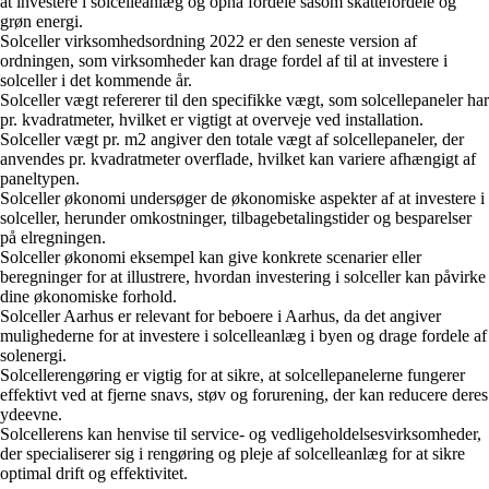
at investere i solcelleanlæg og opnå fordele såsom skattefordele og
grøn energi.
Solceller virksomhedsordning 2022 er den seneste version af
ordningen, som virksomheder kan drage fordel af til at investere i
solceller i det kommende år.
Solceller vægt refererer til den specifikke vægt, som solcellepaneler har
pr. kvadratmeter, hvilket er vigtigt at overveje ved installation.
Solceller vægt pr. m2 angiver den totale vægt af solcellepaneler, der
anvendes pr. kvadratmeter overflade, hvilket kan variere afhængigt af
paneltypen.
Solceller økonomi undersøger de økonomiske aspekter af at investere i
solceller, herunder omkostninger, tilbagebetalingstider og besparelser
på elregningen.
Solceller økonomi eksempel kan give konkrete scenarier eller
beregninger for at illustrere, hvordan investering i solceller kan påvirke
dine økonomiske forhold.
Solceller Aarhus er relevant for beboere i Aarhus, da det angiver
mulighederne for at investere i solcelleanlæg i byen og drage fordele af
solenergi.
Solcellerengøring er vigtig for at sikre, at solcellepanelerne fungerer
effektivt ved at fjerne snavs, støv og forurening, der kan reducere deres
ydeevne.
Solcellerens kan henvise til service- og vedligeholdelsesvirksomheder,
der specialiserer sig i rengøring og pleje af solcelleanlæg for at sikre
optimal drift og effektivitet.