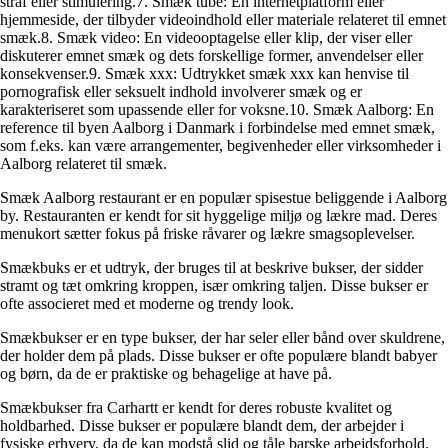
straf eller stimulering.7. Smæk tube: En internetplatform eller
hjemmeside, der tilbyder videoindhold eller materiale relateret til emnet
smæk.8. Smæk video: En videooptagelse eller klip, der viser eller
diskuterer emnet smæk og dets forskellige former, anvendelser eller
konsekvenser.9. Smæk xxx: Udtrykket smæk xxx kan henvise til
pornografisk eller seksuelt indhold involverer smæk og er
karakteriseret som upassende eller for voksne.10. Smæk Aalborg: En
reference til byen Aalborg i Danmark i forbindelse med emnet smæk,
som f.eks. kan være arrangementer, begivenheder eller virksomheder i
Aalborg relateret til smæk.
Smæk Aalborg restaurant er en populær spisestue beliggende i Aalborg
by. Restauranten er kendt for sit hyggelige miljø og lækre mad. Deres
menukort sætter fokus på friske råvarer og lækre smagsoplevelser.
Smækbuks er et udtryk, der bruges til at beskrive bukser, der sidder
stramt og tæt omkring kroppen, især omkring taljen. Disse bukser er
ofte associeret med et moderne og trendy look.
Smækbukser er en type bukser, der har seler eller bånd over skuldrene,
der holder dem på plads. Disse bukser er ofte populære blandt babyer
og børn, da de er praktiske og behagelige at have på.
Smækbukser fra Carhartt er kendt for deres robuste kvalitet og
holdbarhed. Disse bukser er populære blandt dem, der arbejder i
fysiske erhverv, da de kan modstå slid og tåle barske arbejdsforhold.