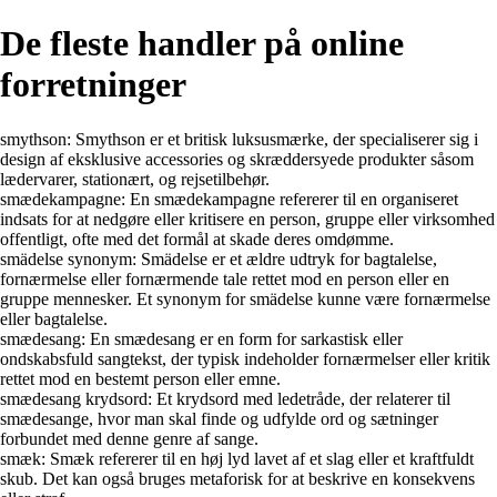
De fleste handler på online
forretninger
smythson: Smythson er et britisk luksusmærke, der specialiserer sig i
design af eksklusive accessories og skræddersyede produkter såsom
lædervarer, stationært, og rejsetilbehør.
smædekampagne: En smædekampagne refererer til en organiseret
indsats for at nedgøre eller kritisere en person, gruppe eller virksomhed
offentligt, ofte med det formål at skade deres omdømme.
smädelse synonym: Smädelse er et ældre udtryk for bagtalelse,
fornærmelse eller fornærmende tale rettet mod en person eller en
gruppe mennesker. Et synonym for smädelse kunne være fornærmelse
eller bagtalelse.
smædesang: En smædesang er en form for sarkastisk eller
ondskabsfuld sangtekst, der typisk indeholder fornærmelser eller kritik
rettet mod en bestemt person eller emne.
smædesang krydsord: Et krydsord med ledetråde, der relaterer til
smædesange, hvor man skal finde og udfylde ord og sætninger
forbundet med denne genre af sange.
smæk: Smæk refererer til en høj lyd lavet af et slag eller et kraftfuldt
skub. Det kan også bruges metaforisk for at beskrive en konsekvens