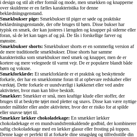
i design og stil alt efter formål og mode, men smækken og knapperne
over skuldrene er en fælles karakteristika for denne
beklædningsgenstand.
Smækbukser pige:
Smækbukser til piger er søde og praktiske
beklædningsgenstande, der ofte bruges til børn. Disse bukser har
typisk en smæk, der kan justeres i længden og knapper på siderne eller
foran, så de let kan tages af og på. De fås i forskellige farver og
mønstre.
Smækbukser shorts:
Smækbukser shorts er en sommerlig version af
de mere traditionelle smækbukser. Disse shorts har samme
karakteristika som smækbukser med smæk og knapper, men de er
kortere og mere velegnede til varmt vejr. De er populære blandt både
børn og voksne.
Smækforklæde:
Et smækforklæde er et praktisk og beskyttende
forkæle, der har en smæklomme foran til at opbevare redskaber eller
værktøj. Dette forkæle er uundværligt i køkkenet eller ved andre
aktiviteter, hvor man kan blive beskidt.
Smækker:
Smækker er små, men kraftige klude eller stoffer, der
bruges til at beskytte tøjet mod pletter og snavs. Disse kan være nyttige
under måltider eller andre aktiviteter, hvor der er risiko for at spilde
eller snavse tøjet til.
Smækker lækker chokoladekage:
En smækker lækker
chokoladekage er en mundvandsfremkaldende godbid, der kombinerer
saftig chokoladekage med en lækker glasur eller frosting på toppen.
Denne kage er perfekt til at forkæle dine smagsløg og tilfredsstille din