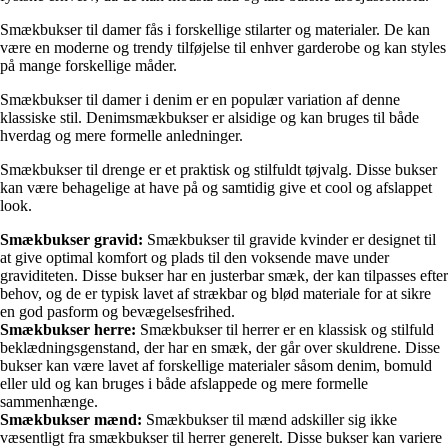
Smækbukser til damer fås i forskellige stilarter og materialer. De kan
være en moderne og trendy tilføjelse til enhver garderobe og kan styles
på mange forskellige måder.
Smækbukser til damer i denim er en populær variation af denne
klassiske stil. Denimsmækbukser er alsidige og kan bruges til både
hverdag og mere formelle anledninger.
Smækbukser til drenge er et praktisk og stilfuldt tøjvalg. Disse bukser
kan være behagelige at have på og samtidig give et cool og afslappet
look.
Smækbukser gravid:
Smækbukser til gravide kvinder er designet til
at give optimal komfort og plads til den voksende mave under
graviditeten. Disse bukser har en justerbar smæk, der kan tilpasses efter
behov, og de er typisk lavet af strækbar og blød materiale for at sikre
en god pasform og bevægelsesfrihed.
Smækbukser herre:
Smækbukser til herrer er en klassisk og stilfuld
beklædningsgenstand, der har en smæk, der går over skuldrene. Disse
bukser kan være lavet af forskellige materialer såsom denim, bomuld
eller uld og kan bruges i både afslappede og mere formelle
sammenhænge.
Smækbukser mænd:
Smækbukser til mænd adskiller sig ikke
væsentligt fra smækbukser til herrer generelt. Disse bukser kan variere