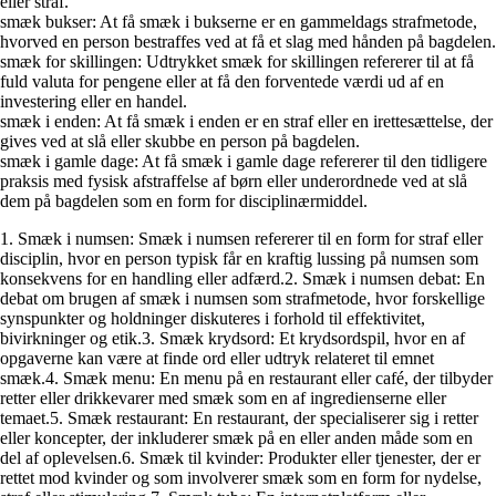
eller straf.
smæk bukser: At få smæk i bukserne er en gammeldags strafmetode,
hvorved en person bestraffes ved at få et slag med hånden på bagdelen.
smæk for skillingen: Udtrykket smæk for skillingen refererer til at få
fuld valuta for pengene eller at få den forventede værdi ud af en
investering eller en handel.
smæk i enden: At få smæk i enden er en straf eller en irettesættelse, der
gives ved at slå eller skubbe en person på bagdelen.
smæk i gamle dage: At få smæk i gamle dage refererer til den tidligere
praksis med fysisk afstraffelse af børn eller underordnede ved at slå
dem på bagdelen som en form for disciplinærmiddel.
1. Smæk i numsen: Smæk i numsen refererer til en form for straf eller
disciplin, hvor en person typisk får en kraftig lussing på numsen som
konsekvens for en handling eller adfærd.2. Smæk i numsen debat: En
debat om brugen af smæk i numsen som strafmetode, hvor forskellige
synspunkter og holdninger diskuteres i forhold til effektivitet,
bivirkninger og etik.3. Smæk krydsord: Et krydsordspil, hvor en af
opgaverne kan være at finde ord eller udtryk relateret til emnet
smæk.4. Smæk menu: En menu på en restaurant eller café, der tilbyder
retter eller drikkevarer med smæk som en af ingredienserne eller
temaet.5. Smæk restaurant: En restaurant, der specialiserer sig i retter
eller koncepter, der inkluderer smæk på en eller anden måde som en
del af oplevelsen.6. Smæk til kvinder: Produkter eller tjenester, der er
rettet mod kvinder og som involverer smæk som en form for nydelse,