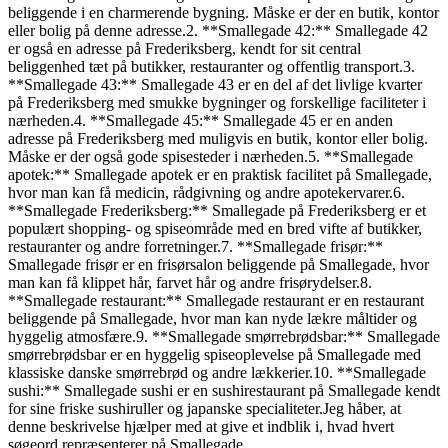
beliggende i en charmerende bygning. Måske er der en butik, kontor
eller bolig på denne adresse.2. **Smallegade 42:** Smallegade 42
er også en adresse på Frederiksberg, kendt for sit central
beliggenhed tæt på butikker, restauranter og offentlig transport.3.
**Smallegade 43:** Smallegade 43 er en del af det livlige kvarter
på Frederiksberg med smukke bygninger og forskellige faciliteter i
nærheden.4. **Smallegade 45:** Smallegade 45 er en anden
adresse på Frederiksberg med muligvis en butik, kontor eller bolig.
Måske er der også gode spisesteder i nærheden.5. **Smallegade
apotek:** Smallegade apotek er en praktisk facilitet på Smallegade,
hvor man kan få medicin, rådgivning og andre apotekervarer.6.
**Smallegade Frederiksberg:** Smallegade på Frederiksberg er et
populært shopping- og spiseområde med en bred vifte af butikker,
restauranter og andre forretninger.7. **Smallegade frisør:**
Smallegade frisør er en frisørsalon beliggende på Smallegade, hvor
man kan få klippet hår, farvet hår og andre frisørydelser.8.
**Smallegade restaurant:** Smallegade restaurant er en restaurant
beliggende på Smallegade, hvor man kan nyde lækre måltider og
hyggelig atmosfære.9. **Smallegade smørrebrødsbar:** Smallegade
smørrebrødsbar er en hyggelig spiseoplevelse på Smallegade med
klassiske danske smørrebrød og andre lækkerier.10. **Smallegade
sushi:** Smallegade sushi er en sushirestaurant på Smallegade kendt
for sine friske sushiruller og japanske specialiteter.Jeg håber, at
denne beskrivelse hjælper med at give et indblik i, hvad hvert
søgeord repræsenterer på Smallegade.