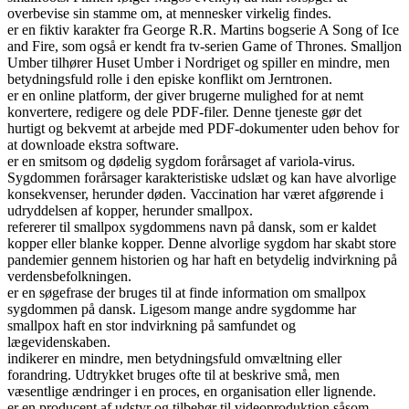
overbevise sin stamme om, at mennesker virkelig findes.
er en fiktiv karakter fra George R.R. Martins bogserie A Song of Ice
and Fire, som også er kendt fra tv-serien Game of Thrones. Smalljon
Umber tilhører Huset Umber i Nordriget og spiller en mindre, men
betydningsfuld rolle i den episke konflikt om Jerntronen.
er en online platform, der giver brugerne mulighed for at nemt
konvertere, redigere og dele PDF-filer. Denne tjeneste gør det
hurtigt og bekvemt at arbejde med PDF-dokumenter uden behov for
at downloade ekstra software.
er en smitsom og dødelig sygdom forårsaget af variola-virus.
Sygdommen forårsager karakteristiske udslæt og kan have alvorlige
konsekvenser, herunder døden. Vaccination har været afgørende i
udryddelsen af kopper, herunder smallpox.
refererer til smallpox sygdommens navn på dansk, som er kaldet
kopper eller blanke kopper. Denne alvorlige sygdom har skabt store
pandemier gennem historien og har haft en betydelig indvirkning på
verdensbefolkningen.
er en søgefrase der bruges til at finde information om smallpox
sygdommen på dansk. Ligesom mange andre sygdomme har
smallpox haft en stor indvirkning på samfundet og
lægevidenskaben.
indikerer en mindre, men betydningsfuld omvæltning eller
forandring. Udtrykket bruges ofte til at beskrive små, men
væsentlige ændringer i en proces, en organisation eller lignende.
er en producent af udstyr og tilbehør til videoproduktion såsom