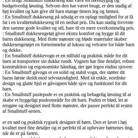
: En brugt Smallstuff dukkeseng kan være en bæredygtig og
budgetvenlig løsning. Selvom den har været brugt, er den stadig af
høj kvalitet og kan give dit barn mange timers leg og fantasi.
: En Smallstuff dukkeseng på udsalg er en oplagt mulighed for at få
fat i en kvalitetsdukkeseng til en nedsat pris. Du kan stadig forvente
den samme gode kvalitet og stil, bare til en mere overkommelig pris.
: Smallstuff dukkesengetøj giver ekstra komfort og hygge til dit
barns dukkeseng. Med flotte mønstre og bløde materialer skaber
dukkesengetøjet en fornemmelse af luksus og velvære for både barn
og dukke.
: En Smallstuff dukkevogn er en stilfuld og praktisk måde for dit
barn at transportere sin dukke rundt. Vognen har fine detaljer, robust
konstruktion og ergonomiske håndtag, der gør legen endnu sjovere.
: En Smallstuff gåvogn er en solid og stabil vogn, der støtter dit
barns første skridt mod selvstændighed. Med sit enkle, nordiske
design og glatte hjul er gåvognen både sjov og funktionel for dit
barn.
: En Smallstuff puslepude er en praktisk og behagelig løsning til at
skabe et hyggeligt pusleområde for dit barn. Puden er blød, let at
rengøre og designet med flotte mønstre, der passer perfekt til resten
af Smallstuff-serien.
er en sød og praktisk rygsæk designet til børn. Den er lavet i høj
kvalitet med fine detaljer og er perfekt til at opbevare børnenes ting,
når de er på farten.