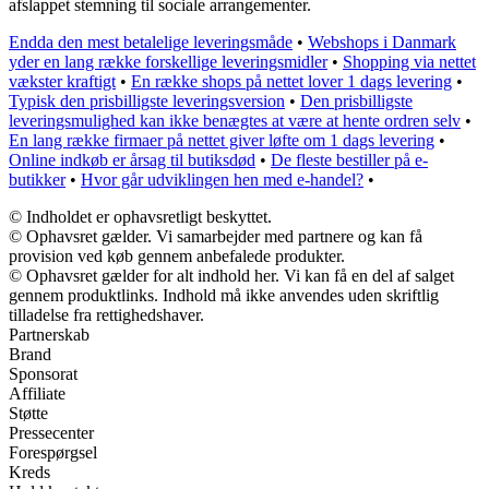
afslappet stemning til sociale arrangementer.
Endda den mest betalelige leveringsmåde
•
Webshops i Danmark
yder en lang række forskellige leveringsmidler
•
Shopping via nettet
vækster kraftigt
•
En række shops på nettet lover 1 dags levering
•
Typisk den prisbilligste leveringsversion
•
Den prisbilligste
leveringsmulighed kan ikke benægtes at være at hente ordren selv
•
En lang række firmaer på nettet giver løfte om 1 dags levering
•
Online indkøb er årsag til butiksdød
•
De fleste bestiller på e-
butikker
•
Hvor går udviklingen hen med e-handel?
•
© Indholdet er ophavsretligt beskyttet.
© Ophavsret gælder. Vi samarbejder med partnere og kan få
provision ved køb gennem anbefalede produkter.
© Ophavsret gælder for alt indhold her. Vi kan få en del af salget
gennem produktlinks. Indhold må ikke anvendes uden skriftlig
tilladelse fra rettighedshaver.
Partnerskab
Brand
Sponsorat
Affiliate
Støtte
Pressecenter
Forespørgsel
Kreds