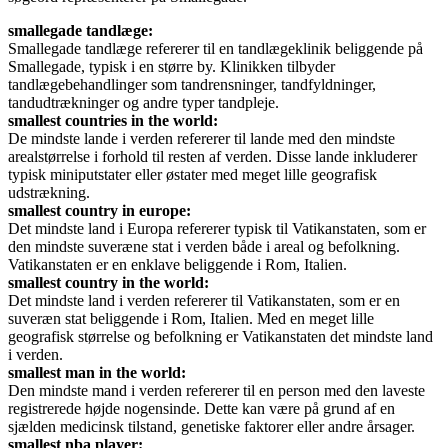
smallegade tandlæge:
Smallegade tandlæge refererer til en tandlægeklinik beliggende på
Smallegade, typisk i en større by. Klinikken tilbyder
tandlægebehandlinger som tandrensninger, tandfyldninger,
tandudtrækninger og andre typer tandpleje.
smallest countries in the world:
De mindste lande i verden refererer til lande med den mindste
arealstørrelse i forhold til resten af verden. Disse lande inkluderer
typisk miniputstater eller østater med meget lille geografisk
udstrækning.
smallest country in europe:
Det mindste land i Europa refererer typisk til Vatikanstaten, som er
den mindste suveræne stat i verden både i areal og befolkning.
Vatikanstaten er en enklave beliggende i Rom, Italien.
smallest country in the world:
Det mindste land i verden refererer til Vatikanstaten, som er en
suveræn stat beliggende i Rom, Italien. Med en meget lille
geografisk størrelse og befolkning er Vatikanstaten det mindste land
i verden.
smallest man in the world:
Den mindste mand i verden refererer til en person med den laveste
registrerede højde nogensinde. Dette kan være på grund af en
sjælden medicinsk tilstand, genetiske faktorer eller andre årsager.
smallest nba player: