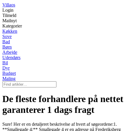
Villaos
Login
Tilmeld
Mailnyt
Kategorier
Køkken
Sove
Bad
Børn
Arbejde
Udendørs
Bil
Dyr
Budget
Maling
De fleste forhandlere på nettet
garanterer 1 dags fragt
Sure! Her er en detaljeret beskrivelse af hvert af søgeordene:1.
**Smallegade 4:** Smallegade 4 er en adresse på Frederiksberg