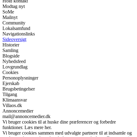
Hold kontakt
Modtag nyt
SoMe
Mailnyt
Community
Lokalsamfund
Navigationslinks
Sideoversigt
Historier
Samling
Blogside
Nyhedsfeed
Lovgrundlag
Cookies
Personoplysninger
Ejerskab
Brugsbetingelser
Tilgang
Klimaansvar
Villaos.dk
Annoncemedier
mail@annoncemedier.dk
Vi bruger cookies til at huske dine præferencer og forbedre
funktioner. Læs mere her.
Vi bruger cookies sammen med udvalgte partnere til at indsamle og