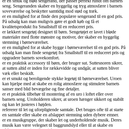
er en smuk og blød sengerand, der passer perfekt rundt om barnets
seng. Sengeranden skaber en hyggelig og tryg atmosfære i barnets
soveværelse og beskytter samtidig mod stød og træk.
er en mulighed for at finde den populære sengerand til en god pris.
På udsalg kan man muligvis gøre et godt køb og få et
kvalitetsprodukt fra Smallstuff til en reduceret pris.
er lækkert sengetøj designet til børn. Sengetøjet er lavet i bløde
materialer med flotte mønstre og motiver, der skaber en hyggelig
stemning i børneværelset.
er en mulighed for at skabe hygge i børneværelset til en god pris. På
udsalg kan man finde sengetøj fra Smallstuff til en reduceret pris og
opgradere barnets sovekomfort.
er en praktisk accessory til børn, der bruger sut. Suttesnoren sikrer,
at sutten altid er inden for rækkevidde og undgår, at sutten bliver
væk eller beskidt.
er et smukt og beroligende stykke legetøj til børneværelset. Uroen
kan hjælpe med at skabe en rolig atmosfære og stimulere barnets
sanser med blid bevægelse og fine detaljer.
er et praktisk tilbehør til montering af en uro i loftet eller over
barnets seng. Uroholderen sikrer, at uroen hænger sikkert og stabilt
og kan let justeres i højden.
refererer til let og uforpligtende samtale. Det bruges ofte til at starte
en samtale eller skabe en afslappet stemning uden dybere emner.
er en musikgruppe, der skaber let og underholdende musik. Deres
musik kan være velegnet til baggrundslyd eller til at skabe en