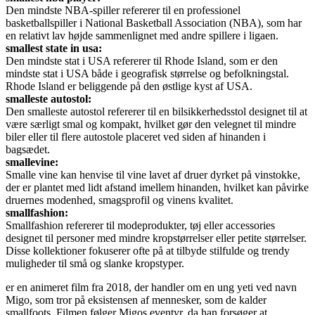
Den mindste NBA-spiller refererer til en professionel
basketballspiller i National Basketball Association (NBA), som har
en relativt lav højde sammenlignet med andre spillere i ligaen.
smallest state in usa:
Den mindste stat i USA refererer til Rhode Island, som er den
mindste stat i USA både i geografisk størrelse og befolkningstal.
Rhode Island er beliggende på den østlige kyst af USA.
smalleste autostol:
Den smalleste autostol refererer til en bilsikkerhedsstol designet til at
være særligt smal og kompakt, hvilket gør den velegnet til mindre
biler eller til flere autostole placeret ved siden af hinanden i
bagsædet.
smallevine:
Smalle vine kan henvise til vine lavet af druer dyrket på vinstokke,
der er plantet med lidt afstand imellem hinanden, hvilket kan påvirke
druernes modenhed, smagsprofil og vinens kvalitet.
smallfashion:
Smallfashion refererer til modeprodukter, tøj eller accessories
designet til personer med mindre kropstørrelser eller petite størrelser.
Disse kollektioner fokuserer ofte på at tilbyde stilfulde og trendy
muligheder til små og slanke kropstyper.
er en animeret film fra 2018, der handler om en ung yeti ved navn
Migo, som tror på eksistensen af mennesker, som de kalder
smallfoots. Filmen følger Migos eventyr, da han forsøger at