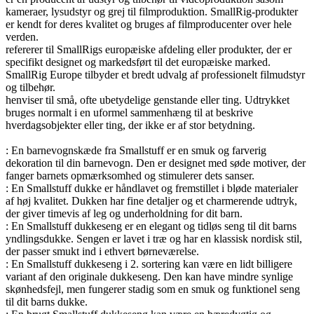
kameraer, lysudstyr og grej til filmproduktion. SmallRig-produkter
er kendt for deres kvalitet og bruges af filmproducenter over hele
verden.
refererer til SmallRigs europæiske afdeling eller produkter, der er
specifikt designet og markedsført til det europæiske marked.
SmallRig Europe tilbyder et bredt udvalg af professionelt filmudstyr
og tilbehør.
henviser til små, ofte ubetydelige genstande eller ting. Udtrykket
bruges normalt i en uformel sammenhæng til at beskrive
hverdagsobjekter eller ting, der ikke er af stor betydning.
: En barnevognskæde fra Smallstuff er en smuk og farverig
dekoration til din barnevogn. Den er designet med søde motiver, der
fanger barnets opmærksomhed og stimulerer dets sanser.
: En Smallstuff dukke er håndlavet og fremstillet i bløde materialer
af høj kvalitet. Dukken har fine detaljer og et charmerende udtryk,
der giver timevis af leg og underholdning for dit barn.
: En Smallstuff dukkeseng er en elegant og tidløs seng til dit barns
yndlingsdukke. Sengen er lavet i træ og har en klassisk nordisk stil,
der passer smukt ind i ethvert børneværelse.
: En Smallstuff dukkeseng i 2. sortering kan være en lidt billigere
variant af den originale dukkeseng. Den kan have mindre synlige
skønhedsfejl, men fungerer stadig som en smuk og funktionel seng
til dit barns dukke.