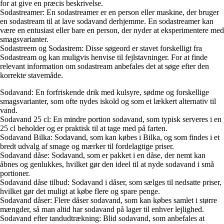
for at give en præcis beskrivelse.
Sodastreamer: En sodastreamer er en person eller maskine, der bruger
en sodastream til at lave sodavand derhjemme. En sodastreamer kan
være en entusiast eller bare en person, der nyder at eksperimentere med
smagsvarianter.
Sodastreem og Sodastrem: Disse søgeord er stavet forskelligt fra
Sodastream og kan muligvis henvise til fejlstavninger. For at finde
relevant information om sodastream anbefales det at søge efter den
korrekte stavemåde.
Sodavand: En forfriskende drik med kulsyre, sødme og forskellige
smagsvarianter, som ofte nydes iskold og som et lækkert alternativ til
vand.
Sodavand 25 cl: En mindre portion sodavand, som typisk serveres i en
25 cl beholder og er praktisk til at tage med på farten.
Sodavand Bilka: Sodavand, som kan købes i Bilka, og som findes i et
bredt udvalg af smage og mærker til fordelagtige priser.
Sodavand dåse: Sodavand, som er pakket i en dåse, der nemt kan
åbnes og genlukkes, hvilket gør den ideel til at nyde sodavand i små
portioner.
Sodavand dåse tilbud: Sodavand i dåser, som sælges til nedsatte priser,
hvilket gør det muligt at købe flere og spare penge.
Sodavand dåser: Flere dåser sodavand, som kan købes samlet i større
mængder, så man altid har sodavand på lager til enhver lejlighed.
Sodavand efter tandudtrækning: Blid sodavand, som anbefales at