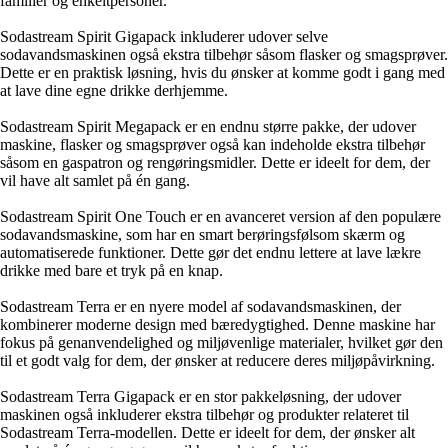
familier og enkeltpersoner.
Sodastream Spirit Gigapack inkluderer udover selve
sodavandsmaskinen også ekstra tilbehør såsom flasker og smagsprøver.
Dette er en praktisk løsning, hvis du ønsker at komme godt i gang med
at lave dine egne drikke derhjemme.
Sodastream Spirit Megapack er en endnu større pakke, der udover
maskine, flasker og smagsprøver også kan indeholde ekstra tilbehør
såsom en gaspatron og rengøringsmidler. Dette er ideelt for dem, der
vil have alt samlet på én gang.
Sodastream Spirit One Touch er en avanceret version af den populære
sodavandsmaskine, som har en smart berøringsfølsom skærm og
automatiserede funktioner. Dette gør det endnu lettere at lave lækre
drikke med bare et tryk på en knap.
Sodastream Terra er en nyere model af sodavandsmaskinen, der
kombinerer moderne design med bæredygtighed. Denne maskine har
fokus på genanvendelighed og miljøvenlige materialer, hvilket gør den
til et godt valg for dem, der ønsker at reducere deres miljøpåvirkning.
Sodastream Terra Gigapack er en stor pakkeløsning, der udover
maskinen også inkluderer ekstra tilbehør og produkter relateret til
Sodastream Terra-modellen. Dette er ideelt for dem, der ønsker alt