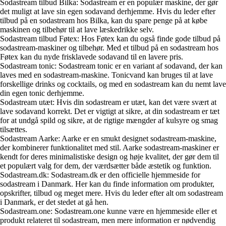
Sodastream tilbud Bilka: Sodastream er en populær maskine, der gør
det muligt at lave sin egen sodavand derhjemme. Hvis du leder efter
tilbud på en sodastream hos Bilka, kan du spare penge på at købe
maskinen og tilbehør til at lave læskedrikke selv.
Sodastream tilbud Føtex: Hos Føtex kan du også finde gode tilbud på
sodastream-maskiner og tilbehør. Med et tilbud på en sodastream hos
Føtex kan du nyde frisklavede sodavand til en lavere pris.
Sodastream tonic: Sodastream tonic er en variant af sodavand, der kan
laves med en sodastream-maskine. Tonicvand kan bruges til at lave
forskellige drinks og cocktails, og med en sodastream kan du nemt lave
din egen tonic derhjemme.
Sodastream utæt: Hvis din sodastream er utæt, kan det være svært at
lave sodavand korrekt. Det er vigtigt at sikre, at din sodastream er tæt
for at undgå spild og sikre, at de rigtige mængder af kulsyre og smag
tilsættes.
Sodastream Aarke: Aarke er en smukt designet sodastream-maskine,
der kombinerer funktionalitet med stil. Aarke sodastream-maskiner er
kendt for deres minimalistiske design og høje kvalitet, der gør dem til
et populært valg for dem, der værdsætter både æstetik og funktion.
Sodastream.dk: Sodastream.dk er den officielle hjemmeside for
sodastream i Danmark. Her kan du finde information om produkter,
opskrifter, tilbud og meget mere. Hvis du leder efter alt om sodastream
i Danmark, er det stedet at gå hen.
Sodastream.one: Sodastream.one kunne være en hjemmeside eller et
produkt relateret til sodastream, men mere information er nødvendig