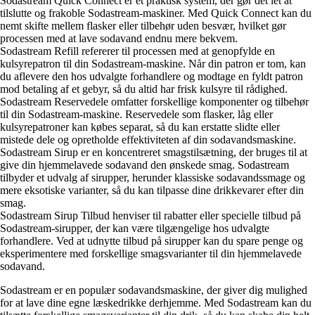
Sodastream Quick Connect er et praktisk system, der gør det let at
tilslutte og frakoble Sodastream-maskiner. Med Quick Connect kan du
nemt skifte mellem flasker eller tilbehør uden besvær, hvilket gør
processen med at lave sodavand endnu mere bekvem.
Sodastream Refill refererer til processen med at genopfylde en
kulsyrepatron til din Sodastream-maskine. Når din patron er tom, kan
du aflevere den hos udvalgte forhandlere og modtage en fyldt patron
mod betaling af et gebyr, så du altid har frisk kulsyre til rådighed.
Sodastream Reservedele omfatter forskellige komponenter og tilbehør
til din Sodastream-maskine. Reservedele som flasker, låg eller
kulsyrepatroner kan købes separat, så du kan erstatte slidte eller
mistede dele og opretholde effektiviteten af din sodavandsmaskine.
Sodastream Sirup er en koncentreret smagstilsætning, der bruges til at
give din hjemmelavede sodavand den ønskede smag. Sodastream
tilbyder et udvalg af sirupper, herunder klassiske sodavandssmage og
mere eksotiske varianter, så du kan tilpasse dine drikkevarer efter din
smag.
Sodastream Sirup Tilbud henviser til rabatter eller specielle tilbud på
Sodastream-sirupper, der kan være tilgængelige hos udvalgte
forhandlere. Ved at udnytte tilbud på sirupper kan du spare penge og
eksperimentere med forskellige smagsvarianter til din hjemmelavede
sodavand.
Sodastream er en populær sodavandsmaskine, der giver dig mulighed
for at lave dine egne læskedrikke derhjemme. Med Sodastream kan du