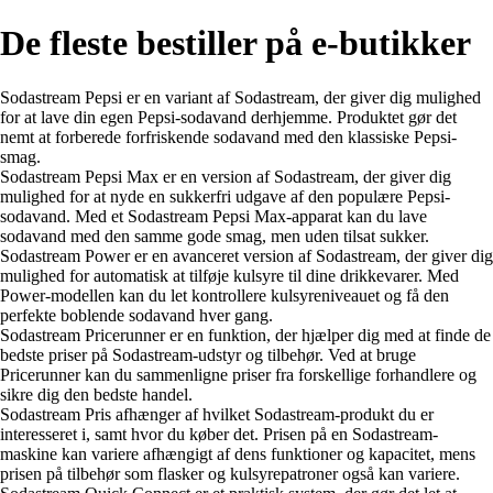
De fleste bestiller på e-butikker
Sodastream Pepsi er en variant af Sodastream, der giver dig mulighed
for at lave din egen Pepsi-sodavand derhjemme. Produktet gør det
nemt at forberede forfriskende sodavand med den klassiske Pepsi-
smag.
Sodastream Pepsi Max er en version af Sodastream, der giver dig
mulighed for at nyde en sukkerfri udgave af den populære Pepsi-
sodavand. Med et Sodastream Pepsi Max-apparat kan du lave
sodavand med den samme gode smag, men uden tilsat sukker.
Sodastream Power er en avanceret version af Sodastream, der giver dig
mulighed for automatisk at tilføje kulsyre til dine drikkevarer. Med
Power-modellen kan du let kontrollere kulsyreniveauet og få den
perfekte boblende sodavand hver gang.
Sodastream Pricerunner er en funktion, der hjælper dig med at finde de
bedste priser på Sodastream-udstyr og tilbehør. Ved at bruge
Pricerunner kan du sammenligne priser fra forskellige forhandlere og
sikre dig den bedste handel.
Sodastream Pris afhænger af hvilket Sodastream-produkt du er
interesseret i, samt hvor du køber det. Prisen på en Sodastream-
maskine kan variere afhængigt af dens funktioner og kapacitet, mens
prisen på tilbehør som flasker og kulsyrepatroner også kan variere.