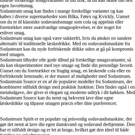
tilsætte forskellige smagsvarianter til din drik, så du kan skabe din helt
egen favoritsmag.
Sodastream smag kan findes i mange forskellige varianter og kan
købes i diverse supermarkeder som Bilka, Føtex og Kvickly. Uanset
om du er til klassiske sodavandssmage som cola og appelsin eller
foretrækker mere usædvanlige smagsoplevelser, er der noget for
enhver smag.
Sodastream smag kan også være sukkerfri, hvis du ønsker en sundere
alternativ til traditionelle læskedrikke. Med en sodavandsmaskine fra
Sodastream kan du nyde forfriskende drikke uden at gå på kompromis
med smagen.
Sodastream tilbyder ofte gode tilbud på forskellige smagsvarianter, så
du kan eksperimentere med nye smage og finde din personlige favorit.
Uanset om du foretrækker en frugtig smag, en læskende cola eller en
forfriskende lemonade, er der masser af muligheder med Sodastream.
Sodastream Source er en af de populære modeller fra Sodastream, der
kombinerer stilfuldt design med praktisk funktion. Den findes også i en
metaludgave, der giver et elegant og moderne udtryk i dit køkken. Med
Sodastream Source kan du nemt og bekvemt lave dine egne
læskedrikke og tilpasse smagen præcis efter dine præferencer.
Sodastream Spirit er en populær og prisvenlig sodavandsmaskine, der
gør det nemt at lave din egen danskvand og sodavand derhjemme. Den
har et stilfuldt design og er let at bruge, hvilket gør den ideel til både