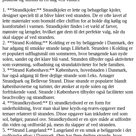
1. **Strandkjoler:** Strandkjoler er lette og behagelige kjoler,
designet specielt til at blive båret ved stranden. De er ofte lavet af
lette materialer som bomuld eller chiffon for at holde dig kølig og
komfortabel i varmen. Strandkjoler findes i et væld af farver,
mønstre og længder, hvilket gør dem til det perfekte valg, når du
skal slappe af ved stranden.
2. **Strand Kolding:** Kolding er en by beliggende i Danmark, der
har adgang til smukke strande langs Lillebælt. Stranden i Kolding er
et populært udflugtsmål om sommeren, hvor besøgende kan nyde
solen, sandet og det klare blå vand. Stranden tilbyder også aktiviteter
som svømning, solbadning og strandaktiviteter for hele familien.
3. **Strand København:** København, hovedstaden i Danmark,
har også adgang til flere dejlige strande som f.eks. Amager
Strandpark og Bellevue Strand. Disse strande er populære blandt
københavnerne og turister, der ønsker at nyde solen og det
forfriskende vand. Strande i København tilbyder også faciliteter som
beachvolley og strandbarer.
4. **Strandkrydsord:** Et strandkrydsord er en form for
underholdning, hvor man skal løse kryds-og-tværs-opgaver med
temaer relateret til stranden. Disse opgaver kan inkludere ord som
sol, bølger, parasol osv. Strandkrydsord er en sjov måde at udfordre
din viden og ordforråd på, mens du slapper af ved stranden.
5. **Strand Langeland:** Langeland er en smuk ø beliggende i det
sydfynske øhav i Danmark. Øen har flere dejlige strande, hvor