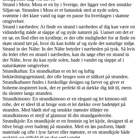
Strand i Mora: Mora er en by i Sverige, der ligger ved den smukke
Siljan-sø. Stranden i Mora er et fantastisk sted at nyde solen,
svømme i det klare vand og tage en pause fra hverdagen i skønne
omgivelser.
Strand i nærheden: At finde en strand i nærheden af dig kan være en
vidunderlig måde at slappe af og nyde naturen på. Uanset om det er
en sø, en flod eller en kystlinje, er der ofte muligheder for at finde en
skøn strand tæt på, hvor du kan koble af og nyde det naturlige miljø.
Strand in der Nähe: In der Nähe betyder i nærheden på tysk. Så hvis
du leder efter en strand i nærheden, kan du søge efter en strand in
der Nähe, hvor du kan nyde solen, bade i vandet og slappe af i
naturskønne omgivelser.
Strandkaftan: En strandkaftan er en let og luftig
beklædningsgenstand, der ofte bruges som et stilkort på stranden.
Strandkaftaner findes i forskellige designs og farver og giver et
boheme-inspireret look, der er perfekt til at dække dig lidt til, mens
du slentrer langs stranden.
Strandkimono: En strandkimono er en elegant og let kimono-stil
robe, der er ideel til at bruge som et let dække over badetøjet på
stranden. Med blødt stof og smukke mønstre tilføjer en
strandkimono et strejf af glamour til din strandgarderobe.
Strandkjole: En strandkjole er en feminin og let kjole, designet til at
blive brugt over badetøj på stranden. Med en løs pasform, blødt
materiale og ofte i lyse farver eller mønstre, er en strandkjole både
praktisk og stilfuld til en dag ved vandet.