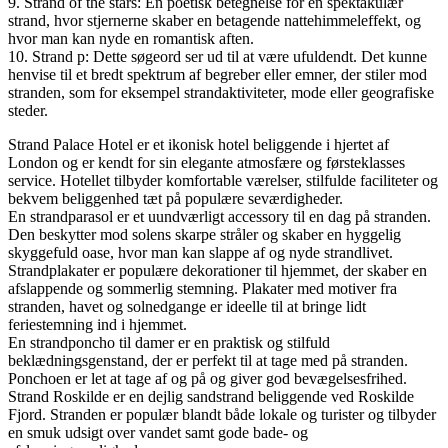
9. Strand of the stars: En poetisk betegnelse for en spektakulær
strand, hvor stjernerne skaber en betagende nattehimmeleffekt, og
hvor man kan nyde en romantisk aften.
10. Strand p: Dette søgeord ser ud til at være ufuldendt. Det kunne
henvise til et bredt spektrum af begreber eller emner, der stiler mod
stranden, som for eksempel strandaktiviteter, mode eller geografiske
steder.
Strand Palace Hotel er et ikonisk hotel beliggende i hjertet af
London og er kendt for sin elegante atmosfære og førsteklasses
service. Hotellet tilbyder komfortable værelser, stilfulde faciliteter og
bekvem beliggenhed tæt på populære seværdigheder.
En strandparasol er et uundværligt accessory til en dag på stranden.
Den beskytter mod solens skarpe stråler og skaber en hyggelig
skyggefuld oase, hvor man kan slappe af og nyde strandlivet.
Strandplakater er populære dekorationer til hjemmet, der skaber en
afslappende og sommerlig stemning. Plakater med motiver fra
stranden, havet og solnedgange er ideelle til at bringe lidt
feriestemning ind i hjemmet.
En strandponcho til damer er en praktisk og stilfuld
beklædningsgenstand, der er perfekt til at tage med på stranden.
Ponchoen er let at tage af og på og giver god bevægelsesfrihed.
Strand Roskilde er en dejlig sandstrand beliggende ved Roskilde
Fjord. Stranden er populær blandt både lokale og turister og tilbyder
en smuk udsigt over vandet samt gode bade- og