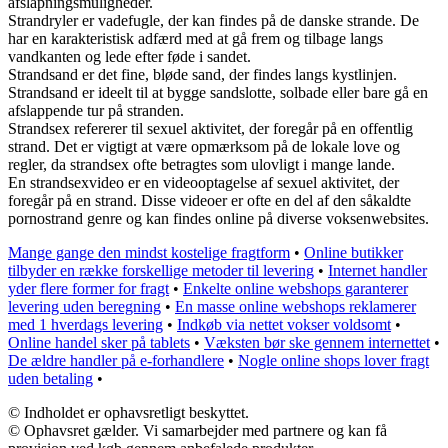
afslapningsmuligheder.
Strandryler er vadefugle, der kan findes på de danske strande. De
har en karakteristisk adfærd med at gå frem og tilbage langs
vandkanten og lede efter føde i sandet.
Strandsand er det fine, bløde sand, der findes langs kystlinjen.
Strandsand er ideelt til at bygge sandslotte, solbade eller bare gå en
afslappende tur på stranden.
Strandsex refererer til sexuel aktivitet, der foregår på en offentlig
strand. Det er vigtigt at være opmærksom på de lokale love og
regler, da strandsex ofte betragtes som ulovligt i mange lande.
En strandsexvideo er en videooptagelse af sexuel aktivitet, der
foregår på en strand. Disse videoer er ofte en del af den såkaldte
pornostrand genre og kan findes online på diverse voksenwebsites.
Mange gange den mindst kostelige fragtform
•
Online butikker
tilbyder en række forskellige metoder til levering
•
Internet handler
yder flere former for fragt
•
Enkelte online webshops garanterer
levering uden beregning
•
En masse online webshops reklamerer
med 1 hverdags levering
•
Indkøb via nettet vokser voldsomt
•
Online handel sker på tablets
•
Væksten bør ske gennem internettet
•
De ældre handler på e-forhandlere
•
Nogle online shops lover fragt
uden betaling
•
© Indholdet er ophavsretligt beskyttet.
© Ophavsret gælder. Vi samarbejder med partnere og kan få