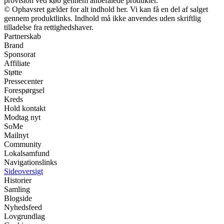
provision ved køb gennem anbefalede produkter.
© Ophavsret gælder for alt indhold her. Vi kan få en del af salget
gennem produktlinks. Indhold må ikke anvendes uden skriftlig
tilladelse fra rettighedshaver.
Partnerskab
Brand
Sponsorat
Affiliate
Støtte
Pressecenter
Forespørgsel
Kreds
Hold kontakt
Modtag nyt
SoMe
Mailnyt
Community
Lokalsamfund
Navigationslinks
Sideoversigt
Historier
Samling
Blogside
Nyhedsfeed
Lovgrundlag