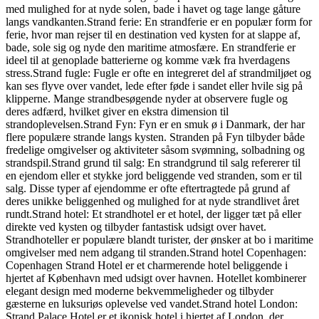
med mulighed for at nyde solen, bade i havet og tage lange gåture
langs vandkanten.Strand ferie: En strandferie er en populær form for
ferie, hvor man rejser til en destination ved kysten for at slappe af,
bade, sole sig og nyde den maritime atmosfære. En strandferie er
ideel til at genoplade batterierne og komme væk fra hverdagens
stress.Strand fugle: Fugle er ofte en integreret del af strandmiljøet og
kan ses flyve over vandet, lede efter føde i sandet eller hvile sig på
klipperne. Mange strandbesøgende nyder at observere fugle og
deres adfærd, hvilket giver en ekstra dimension til
strandoplevelsen.Strand Fyn: Fyn er en smuk ø i Danmark, der har
flere populære strande langs kysten. Stranden på Fyn tilbyder både
fredelige omgivelser og aktiviteter såsom svømning, solbadning og
strandspil.Strand grund til salg: En strandgrund til salg refererer til
en ejendom eller et stykke jord beliggende ved stranden, som er til
salg. Disse typer af ejendomme er ofte eftertragtede på grund af
deres unikke beliggenhed og mulighed for at nyde strandlivet året
rundt.Strand hotel: Et strandhotel er et hotel, der ligger tæt på eller
direkte ved kysten og tilbyder fantastisk udsigt over havet.
Strandhoteller er populære blandt turister, der ønsker at bo i maritime
omgivelser med nem adgang til stranden.Strand hotel Copenhagen:
Copenhagen Strand Hotel er et charmerende hotel beliggende i
hjertet af København med udsigt over havnen. Hotellet kombinerer
elegant design med moderne bekvemmeligheder og tilbyder
gæsterne en luksuriøs oplevelse ved vandet.Strand hotel London:
Strand Palace Hotel er et ikonisk hotel i hjertet af London, der