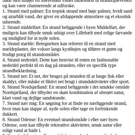
flade sten tilføjer en interessant visuel dimension til strandoplevelsen
og kan være charmerende at udforske.
1. Strand med palmer: En tropisk strand med høje palmer, hvidt sand
og azurblåt vand, der giver en afslappende atmosfære og et eksotisk
udseende.
2. Strand middelfart: En strand beliggende i byen Middelfart, der
muligvis kan tilbyde smuk udsigt over Lillebælt med rolige farvande
og mulighed for at nyde solen.
3. Strand mælde: Betegnelsen kan referere til en strand med
mældeplanter, der vokser langs kystlinjen og tilfører et grønt og
frodigt præg til strandområdet.
4. Strand nederdel: Dette kan henvise til enten en fashionable
nederdel perfekt til en dag på stranden, eller en specifik type
strandbeklædning.
5. Strand net: Et net, der bruges på stranden til at fange fisk eller
skaldyr, eller måske et fiktivt net brugt i strandaktiviteter eller sport.
6. Strand Nordsjælland: En strand beliggende i det smukke område
Nordsjælland, der tilbyder en skøn kombination af uberørt natur,
klart vand og dejlige sandstrande.
7. Strand nær mig: En søgning for at finde en nærliggende strand,
hvor man kan slappe af, nyde solen eller tage en forfriskende
dukkert.
8. Strand Odense: En eventuel strandområde i eller nær byen
Odense, som kan tilbyde rekreative aktiviteter, smuk natur eller
roligt vand at bade i.