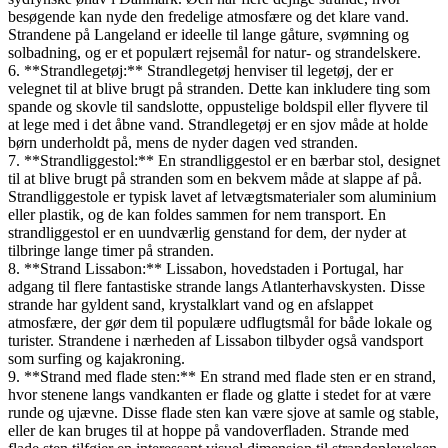
besøgende kan nyde den fredelige atmosfære og det klare vand.
Strandene på Langeland er ideelle til lange gåture, svømning og
solbadning, og er et populært rejsemål for natur- og strandelskere.
6. **Strandlegetøj:** Strandlegetøj henviser til legetøj, der er
velegnet til at blive brugt på stranden. Dette kan inkludere ting som
spande og skovle til sandslotte, oppustelige boldspil eller flyvere til
at lege med i det åbne vand. Strandlegetøj er en sjov måde at holde
børn underholdt på, mens de nyder dagen ved stranden.
7. **Strandliggestol:** En strandliggestol er en bærbar stol, designet
til at blive brugt på stranden som en bekvem måde at slappe af på.
Strandliggestole er typisk lavet af letvægtsmaterialer som aluminium
eller plastik, og de kan foldes sammen for nem transport. En
strandliggestol er en uundværlig genstand for dem, der nyder at
tilbringe lange timer på stranden.
8. **Strand Lissabon:** Lissabon, hovedstaden i Portugal, har
adgang til flere fantastiske strande langs Atlanterhavskysten. Disse
strande har gyldent sand, krystalklart vand og en afslappet
atmosfære, der gør dem til populære udflugtsmål for både lokale og
turister. Strandene i nærheden af Lissabon tilbyder også vandsport
som surfing og kajakroning.
9. **Strand med flade sten:** En strand med flade sten er en strand,
hvor stenene langs vandkanten er flade og glatte i stedet for at være
runde og ujævne. Disse flade sten kan være sjove at samle og stable,
eller de kan bruges til at hoppe på vandoverfladen. Strande med