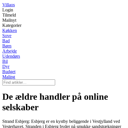
Villaos
Login
Tilmeld
Mailnyt
Kategorier
Køkken
Sove
Bad
Børn
Arbejde
Udendørs
Bil
Dyr
Budget
Maling
De ældre handler på online
selskaber
Strand Esbjerg: Esbjerg er en kystby beliggende i Vestjylland ved
Vesterhavet. Stranden i Esbjerg byder på smukke sandstrækninger