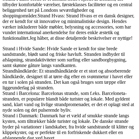
tilbyder komfortable værelser, førsteklasses faciliteter og en central
beliggenhed tæt på Londons seværdigheder og
shoppingområder.Strand Hvass: Strand Hvass er en dansk designer,
der er kendt for sit innovative og minimalistiske design. Hendes
værker inkluderer både møbler, belysning og accessories, som har
vundet international anerkendelse for deres enkle æstetik og
funktionalitet.Jeg håber, at disse detaljerede beskrivelser er nyttige!
Strand i Hvide Sande: Hvide Sande er kendt for sine brede
sandstrande, blødt sand og friske havluft. Stranden indbyder til
afslapning, strandaktiviteter som surfing eller sandborgbygning,
samt skønne gåture langs vandkanten.
Strandhåndklæde: Et strandhåndklæde er et stort og absorberende
håndklæde, designet til at tørre dig efter en svømmetur i havet eller
en tur i solen på stranden. Det kan også bruges som tæppe eller
liggeunderlag på stranden.
Strand i Barcelona: Barcelonas strande, som f.eks. Barceloneta-
stranden, er populære blandt både turister og lokale. Med gyldent
sand, klart vand og livlige strandpromenader, er det et oplagt sted at
nyde solen og det pulserende byliv.
Strand i Danmark: Danmark har et væld af smukke strande langs
kysten, som tiltrækker både turister og lokale. De danske strande
byder på variationer i landskaber, fra hvide sandstrande til klitter og
klippekyster, og er perfekte til en forfriskende dukkert eller en
afslappende dag ved havet.