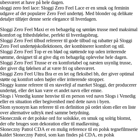
ubesværet at have på hele dagen.
sloggi zero feel lace: Sloggi Zero Feel Lace er en smuk og feminin
udgave af det populære Zero Feel undertøj. Med blonder og delikate
detaljer tilføjer denne serie elegance til hverdagen.
Sloggi Zero Feel Maxi er en behagelig og sømløs trusse med maksimal
komfort og frihedsfølelse, perfekt til hverdagsbrug.
Sloggi Zero Feel tilbud refererer til gode tilbud og rabatter på Sloggi
Zero Feel undertøjskollektionen, der kombinerer komfort og stil.
Sloggi Zero Feel Top er en blød og støttende top uden irriterende
sømme, designet til at give dig en behagelig oplevelse hele dagen.
Sloggi Zero Feel Trusse er en komfortabel og næsten usynlig trusse,
der giver dig følelsen af at være fri og ubesværet.
Sloggi Zero Feel Ultra Bra er en let og fleksibel bh, der giver optimal
støtte og komfort uden bøjler eller irriterende stropper.
Sloggy kunne referere til en stavefejl af mærket Sloggi, der producerer
undertøj, eller det kan være et andet navn eller emne.
Slogs i Venedig kunne henvise til en person ved navn Slogs i Venedig
eller en situation eller begivenhed med dette navn i byen.
Slom synonym kan referere til en definition på ordet slom eller en liste
over alternative udtryk med samme betydning.
Słonecznik er det polske ord for solsikke, en smuk og solrig blomst,
der ofte bruges som dekoration eller til madlavning.
Słoneczny Patrol CDA er en mulig reference til en polsk tegnefilmserie
kaldet Słoneczny Patrol, som kan findes på CDA, en polsk