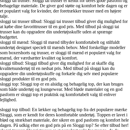
sloggi tai trusser: Sloggi tai trusser er kendt for deres gode pasform og
behagelige materiale. De giver god støtte og komfort hele dagen og er
et populært valg for kvinder, der foretrækker trusser med en højere
talje.
sloggi tai trusser tilbud: Sloggi tai trusser tilbud giver dig mulighed for
at købe dine favorittrusser til en god pris. Med tilbud på sloggi tai
trusser kan du opgradere din undertøjsskuffe uden at sprænge
budgettet.
sloggi til mænd: Sloggi til mænd tilbyder komfortabelt og stilfuldt
undertøj designet specielt til mænds behov. Med forskellige modeller
som boxershorts og trusser, er sloggi til mænd et populært valg for
mænd, der værdsætter kvalitet og komfort.
sloggi tilbud: Sloggi tilbud giver dig mulighed for at skaffe dig
kvalitetsundertøj til en nedsat pris. Med tilbud på sloggi kan du
opgradere din undertøjsskuffe og forkæle dig selv med populære
sloggi produkter til en god pris.
sloggi top: Sloggi top er en alsidig og behagelig top, der kan bruges
som både undertøj og loungewear. Med bløde materialer og en god
pasform er sloggi top et praktisk og komfortabelt valg til enhver
lejlighed.
sloggi top tilbud: En lækker og behagelig top fra det populære mærke
Sloggi, som er kendt for deres komfortable undertøj. Toppen er lavet i
blød og strækbart materiale, der sikrer en god pasform og komfort hele
dagen. På udkig efter en god pris på en Sloggi top? Se efter tilbud her!