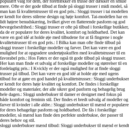
populært valg for dem, der foretrækker en trusse der dækker en smule
mere. Ofte er der gode tilbud at finde på sloggi trusser i midi model, så
man kan få kvalitetstrusser til en god pris.
: Sloggi trusser i tai modellen
er kendt for deres stilrene design og høje komfort. Tai-modellen har en
lidt højere benudskæring, hvilket giver en flatterende pasform og god
bevægelsesfrihed.
: Sloggi trusser er ofte på tilbud i forskellige butikker,
da de er populære for deres kvalitet, komfort og holdbarhed. Det kan
være en god idé at holde øje med tilbudene for at få fingrene i nogle
kvalitetstrusser til en god pris.
: I Bilka kan man ofte finde tilbud på
sloggi trusser i forskellige modeller og farver. Det kan være en god
mulighed for at opgradere undertøjsskuffen med kvalitetstrusser til en
favorabel pris.
: Hos Føtex er der også tit gode tilbud på sloggi trusser.
Her kan man finde et udvalg af forskellige modeller og størrelser til en
fordelagtig pris.
: I Kvickly er der også mulighed for at finde sloggi
trusser på tilbud. Det kan være en god idé at holde øje med ugens
tilbud for at gøre en god handel på kvalitetstrusser.
: Sloggi underbukser
er kendt for deres høje kvalitet og komfort. De findes i forskellige
modeller og materialer, der alle sikrer god pasform og behagelig brug
hele dagen.
: Sloggi underbukser til damer er designet med fokus på
både komfort og feminin stil. Der findes et bredt udvalg af modeller og
farver til kvinder i alle aldre.
: Sloggi underbukser til mænd er populære
for deres behagelige pasform og holdbarhed. De fås i forskellige
modeller, så mænd kan finde den perfekte underbukse, der passer til
deres behov og stil.
sloggi underbukser mænd tilbud: Sloggi underbukser til mænd er kendt