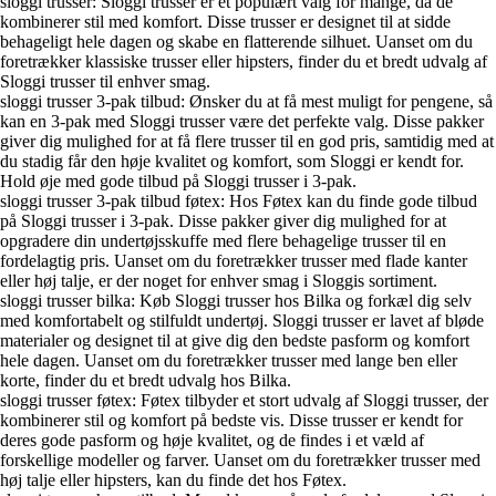
sloggi trusser: Sloggi trusser er et populært valg for mange, da de
kombinerer stil med komfort. Disse trusser er designet til at sidde
behageligt hele dagen og skabe en flatterende silhuet. Uanset om du
foretrækker klassiske trusser eller hipsters, finder du et bredt udvalg af
Sloggi trusser til enhver smag.
sloggi trusser 3-pak tilbud: Ønsker du at få mest muligt for pengene, så
kan en 3-pak med Sloggi trusser være det perfekte valg. Disse pakker
giver dig mulighed for at få flere trusser til en god pris, samtidig med at
du stadig får den høje kvalitet og komfort, som Sloggi er kendt for.
Hold øje med gode tilbud på Sloggi trusser i 3-pak.
sloggi trusser 3-pak tilbud føtex: Hos Føtex kan du finde gode tilbud
på Sloggi trusser i 3-pak. Disse pakker giver dig mulighed for at
opgradere din undertøjsskuffe med flere behagelige trusser til en
fordelagtig pris. Uanset om du foretrækker trusser med flade kanter
eller høj talje, er der noget for enhver smag i Sloggis sortiment.
sloggi trusser bilka: Køb Sloggi trusser hos Bilka og forkæl dig selv
med komfortabelt og stilfuldt undertøj. Sloggi trusser er lavet af bløde
materialer og designet til at give dig den bedste pasform og komfort
hele dagen. Uanset om du foretrækker trusser med lange ben eller
korte, finder du et bredt udvalg hos Bilka.
sloggi trusser føtex: Føtex tilbyder et stort udvalg af Sloggi trusser, der
kombinerer stil og komfort på bedste vis. Disse trusser er kendt for
deres gode pasform og høje kvalitet, og de findes i et væld af
forskellige modeller og farver. Uanset om du foretrækker trusser med
høj talje eller hipsters, kan du finde det hos Føtex.