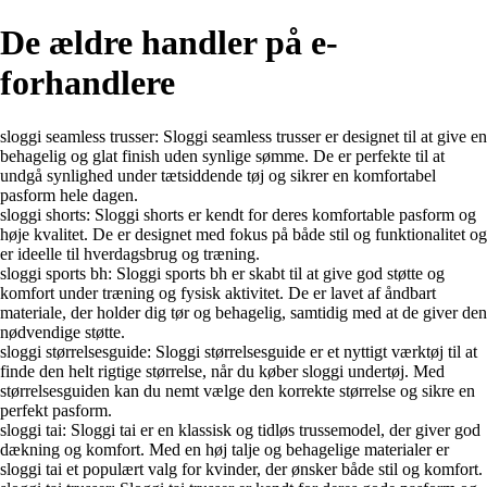
De ældre handler på e-
forhandlere
sloggi seamless trusser: Sloggi seamless trusser er designet til at give en
behagelig og glat finish uden synlige sømme. De er perfekte til at
undgå synlighed under tætsiddende tøj og sikrer en komfortabel
pasform hele dagen.
sloggi shorts: Sloggi shorts er kendt for deres komfortable pasform og
høje kvalitet. De er designet med fokus på både stil og funktionalitet og
er ideelle til hverdagsbrug og træning.
sloggi sports bh: Sloggi sports bh er skabt til at give god støtte og
komfort under træning og fysisk aktivitet. De er lavet af åndbart
materiale, der holder dig tør og behagelig, samtidig med at de giver den
nødvendige støtte.
sloggi størrelsesguide: Sloggi størrelsesguide er et nyttigt værktøj til at
finde den helt rigtige størrelse, når du køber sloggi undertøj. Med
størrelsesguiden kan du nemt vælge den korrekte størrelse og sikre en
perfekt pasform.
sloggi tai: Sloggi tai er en klassisk og tidløs trussemodel, der giver god
dækning og komfort. Med en høj talje og behagelige materialer er
sloggi tai et populært valg for kvinder, der ønsker både stil og komfort.