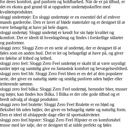
for deres komfort, god pasform og holdbarhed. Når de er på tilbud, er
det en ekstra god grund til at opgradere undertøjsskuffen med
kvalitetsprodukter.
sloggi undertrøje: En sloggi undertrøje er en essentiel del af enhver
mands garderobe. Den er lavet af bløde materialer og er designet til at
være behagelig at have på hele dagen.
sloggi undertøj: Sloggi undertøj er kendt for sin høje kvalitet og
komfort. Det er ideelt til hverdagsbrug og findes i forskellige stilarter
og pasformer.
sloggi zero: Sloggi Zero er en serie af undertøj, der er designet til at
føles som en anden hud. Det er let og behageligt at have på, og giver
en følelse af frihed og lethed.
sloggi zero feel: Sloggi Zero Feel undertøj er skabt til at være usynligt
under tøjet og samtidig give en fantastisk komfort og bevægelsesfrihed.
sloggi zero feel bh: Sloggi Zero Feel bhen er en del af den populære
serie, der giver en naturlig støtte og smidig pasform uden bøjler eller
irriterende sømme.
sloggi zero feel bilka: Sloggi Zero Feel undertøj, herunder bher, trusser
og trøjer, kan findes hos Bilka. I Bilka er der ofte gode tilbud og et
bredt udvalg af sloggi produkter.
sloggi zero feel bralette: Sloggi Zero Feel Bralette er en blød og
fleksibel bh uden bøjler, der giver en behagelig støtte og naturlig form.
Den er ideel til afslappede dage eller til sportsaktiviteter.
sloggi zero feel hipster: Sloggi Zero Feel Hipster er en komfortabel
trusse med lav talje, der er designet til at sidde perfekt og føles