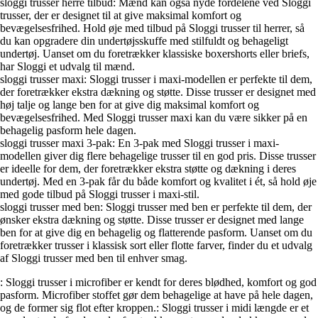
sloggi trusser herre tilbud: Mænd kan også nyde fordelene ved Sloggi
trusser, der er designet til at give maksimal komfort og
bevægelsesfrihed. Hold øje med tilbud på Sloggi trusser til herrer, så
du kan opgradere din undertøjsskuffe med stilfuldt og behageligt
undertøj. Uanset om du foretrækker klassiske boxershorts eller briefs,
har Sloggi et udvalg til mænd.
sloggi trusser maxi: Sloggi trusser i maxi-modellen er perfekte til dem,
der foretrækker ekstra dækning og støtte. Disse trusser er designet med
høj talje og lange ben for at give dig maksimal komfort og
bevægelsesfrihed. Med Sloggi trusser maxi kan du være sikker på en
behagelig pasform hele dagen.
sloggi trusser maxi 3-pak: En 3-pak med Sloggi trusser i maxi-
modellen giver dig flere behagelige trusser til en god pris. Disse trusser
er ideelle for dem, der foretrækker ekstra støtte og dækning i deres
undertøj. Med en 3-pak får du både komfort og kvalitet i ét, så hold øje
med gode tilbud på Sloggi trusser i maxi-stil.
sloggi trusser med ben: Sloggi trusser med ben er perfekte til dem, der
ønsker ekstra dækning og støtte. Disse trusser er designet med lange
ben for at give dig en behagelig og flatterende pasform. Uanset om du
foretrækker trusser i klassisk sort eller flotte farver, finder du et udvalg
af Sloggi trusser med ben til enhver smag.
: Sloggi trusser i microfiber er kendt for deres blødhed, komfort og god
pasform. Microfiber stoffet gør dem behagelige at have på hele dagen,
og de former sig flot efter kroppen.
: Sloggi trusser i midi længde er et