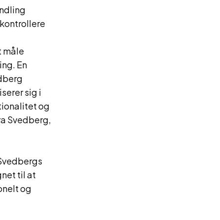
ndling
 kontrollere
t måle
ing. En
edberg
serer sig i
ionalitet og
fra Svedberg,
*Svedbergs
et til at
onelt og