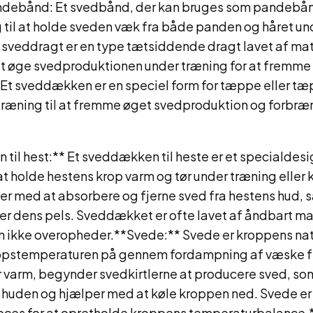
debånd: Et svedbånd, der kan bruges som pandebånd
g til at holde sveden væk fra både panden og håret un
 sveddragt er en type tætsiddende dragt lavet af mat
t øge svedproduktionen under træning for at fremme
t sveddækken er en speciel form for tæppe eller tæ
træning til at fremme øget svedproduktion og forbræ
til hest:** Et sveddækken til heste er et specialdes
 at holde hestens krop varm og tør under træning eller
r med at absorbere og fjerne sved fra hestens hud,
er dens pels. Sveddækket er ofte lavet af åndbart mat
ten ikke overopheder.**Svede:** Svede er kroppens na
ropstemperaturen på gennem fordampning af væske f
r varm, begynder svedkirtlerne at producere sved, so
 huden og hjælper med at køle kroppen ned. Svede er 
roces for at opretholde kroppens temperaturbalance