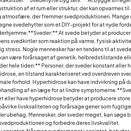
truktion af et rum eller struktur, der kan opvarmes til
g atmosfære, der fremmer svedproduktionen. Mange
egne svedehytter som et DIY-projekt for at nyde ford
derhjemme.**Sveder:** At svede betyder at producer
s svedkirtler som reaktion på varme, fysisk aktivitet
g stress. Nogle mennesker har en tendens til at sved
 kan være forårsaget af genetik, helbredstilstande el
er hele tiden:** Personer, der sveder konstant eller h
idrose, en tilstand karakteriseret ved overdreven sv
male forhold. Hyperhidrose kan have indvirkning på d
ehandling af en læge for at lindre symptomerne.**Sv
t eller have hyperhidrose betyder at producere sto
påvirke livskvaliteten og forårsage gener som fugtig
ller ubehag. Mennesker, der sveder meget, kan søge b
 svedproduktionen og forbedre deres livskvalitet.
 ansigtet: Når man sveder meget i ansigtet, betyder 