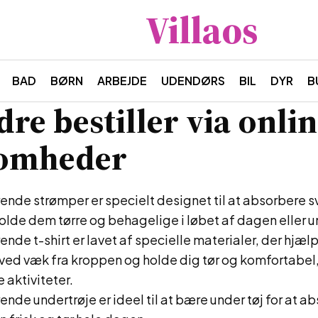
Villaos
BAD
BØRN
ARBEJDE
UDENDØRS
BIL
DYR
B
dre bestiller via onli
somheder
nde strømper er specielt designet til at absorbere s
lde dem tørre og behagelige i løbet af dagen eller u
de t-shirt er lavet af specielle materialer, der hjæl
ved væk fra kroppen og holde dig tør og komfortabel,
 aktiviteter.
de undertrøje er ideel til at bære under tøj for at a