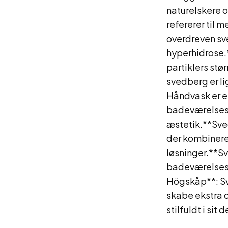
naturelskere 
refererer til m
overdreven sv
hyperhidrose.
partiklers stø
svedberg er l
Håndvask er et
badeværelsesi
æstetik.**Sved
der kombinere
løsninger.**S
badeværelsesm
Högskåp**: Sv
skabe ekstra 
stilfuldt i sit 