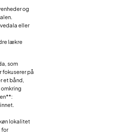
givenheder og
alen.
Svedala eller
ndre lækre
eda, som
r fokuserer på
r et bånd,
s omkring
en**:
innet.
øn lokalitet
 for