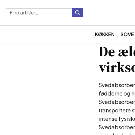
KØKKEN
SOVE
De æl
virk
Svedabsorbere
fødderne og ho
Svedabsorberen
transportere s
intense fysiske
Svedabsorberen