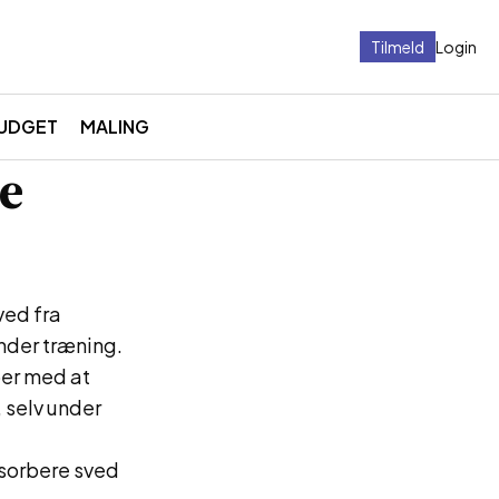
Tilmeld
Login
UDGET
MALING
ne
ved fra
nder træning.
per med at
 selv under
bsorbere sved