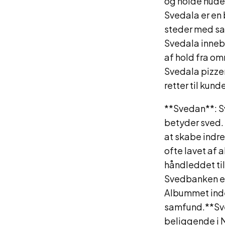
og holde huden
Svedala er en 
steder med sa
Svedala inneba
af hold fra om
Svedala pizzer
retter til kund
**Svedan**: Sv
betyder sved. 
at skabe indr
ofte lavet af
håndleddet til
Svedbanken er
Albummet inde
samfund.**Sve
beliggende i 