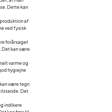
se. Dette kan
rproduktion af
e ved fysisk
ære forårsaget
r. Det kan være
malt varme og
god hygiejne
 kan være tegn
ilstande. Det
g indikere
t kan føre til