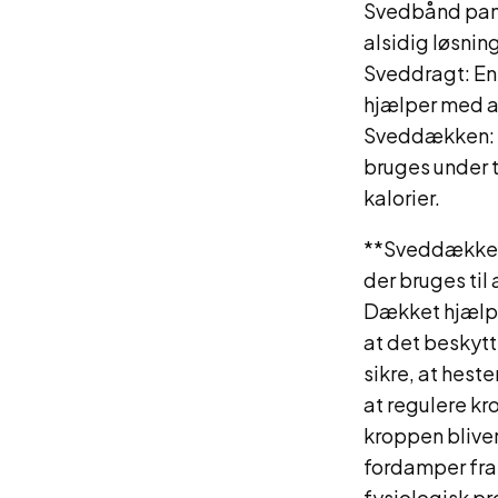
Svedbånd pan
alsidig løsnin
Sveddragt: En
hjælper med a
Sveddækken: E
bruges under 
kalorier.
**Sveddækken 
der bruges til
Dækket hjælpe
at det beskytt
sikre, at hes
at regulere k
kroppen blive
fordamper fra
fysiologisk p