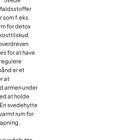
ffaldsstoffer
r som f.eks.
rm for detox
kosttilskud
 overdreven
es for at have
regulere
ånd er et
r at
 ad armen under
med at holde
 En svedehytte
 varmt rum for
lapning,
n svedehytte