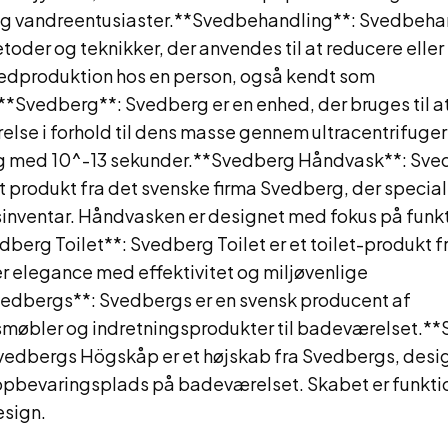
og vandreentusiaster.**Svedbehandling**: Svedbeha
etoder og teknikker, der anvendes til at reducere eller
edproduktion hos en person, også kendt som
**Svedberg**: Svedberg er en enhed, der bruges til a
rrelse i forhold til dens masse gennem ultracentrifuger
ig med 10^-13 sekunder.**Svedberg Håndvask**: Sv
 produkt fra det svenske firma Svedberg, der speciali
nventar. Håndvasken er designet med fokus på funkt
berg Toilet**: Svedberg Toilet er et toilet-produkt 
r elegance med effektivitet og miljøvenlige
vedbergs**: Svedbergs er en svensk producent af
øbler og indretningsprodukter til badeværelset.*
edbergs Högskåp er et højskab fra Svedbergs, design
opbevaringsplads på badeværelset. Skabet er funkti
design.