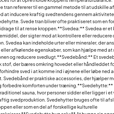
e tran refererer til en gammel metode til at udskille a
d at inducere kraftig svedtendens gennem aktivitete
edehytte. Svede tran bliver ofte praktiseret som en fo
drage til at rense kroppen.**Svedea:** Svedea er et 
emiddel, der sigter mod at kontrollere eller reducere
. Svedea kan indeholde urter eller mineraler, der ans
 eller afkølende egenskaber, som kan hjælpe med at 
nen og reducere svedlugt.**Svedebånd:** Et svedeb
k stof, der bæres omkring hovedet eller håndleddet fo
orhindre sved i at komme ind i øjnene eller løbe ned
et. Svedebånd er praktiske accessories, der hjælper 
 forbedre komforten under træning.**Svedehytte:**
traditionel sauna, hvor personer sidder eller ligger i et
aftig svedproduktion. Svedehytter bruges ofte til afs
oppen eller som en del af forskellige kulturelle
raksisser.**Svedehytte byg selv:** At bygge sin ege