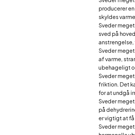
producerer en
skyldes varme,
Sveder meget 
sved på hoved
anstrengelse, 
Sveder meget i
af varme, stra
ubehageligt o
Sveder meget
friktion. Det
for at undgå ir
Sveder meget 
på dehydrerin
er vigtigt at 
Sveder meget 
hormonelle uba