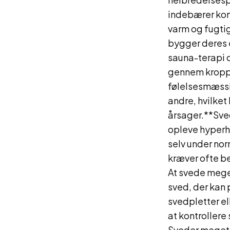
indebærer kons
varm og fugti
bygger deres 
sauna-terapi 
gennem kroppen
følelsesmæssi
andre, hvilket
årsager.**Sved
opleve hyperh
selv under nor
kræver ofte b
At svede mege
sved, der kan 
svedpletter e
at kontrollere
Sveder meget i