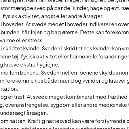
 stor mængde sved på pande, kinder, hage og evt. næ
 fysisk aktivitet, angst eller andre årsager.
i hovedet: At svede meget i hovedet indikerer en ove
bunden, hårlinjen og bag ørerne. Dette kan forekomm
varme eller stress.
 skridtet kvinde: Sveden i skridtet hos kvinder kan v
mme tøj, fysisk aktivitet eller hormonelle forandringe
g kræve ekstra hygiejne.
 mellem benene: Sveden mellem benene skyldes nor
 kan forekomme hos både mænd og kvinder og kræver 
ritation.
og er træt: At svede meget kombineret med træthed
g, overanstrengelse, sygdom eller andre medicinske t
få undersøgt årsagen.
om natten: Kraftig nattesved kan være forstyrrende o
lancer, infektioner eller andre sundhedsproblemer. De