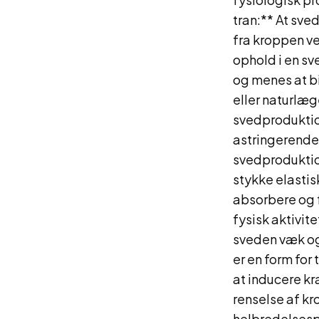
tran:** At sved
fra kroppen ve
ophold i en sv
og menes at bi
eller naturlæg
svedproduktion
astringerende
svedproduktio
stykke elastis
absorbere og f
fysisk aktivit
sveden væk og
er en form for 
at inducere kr
renselse af kr
helbredelsesp