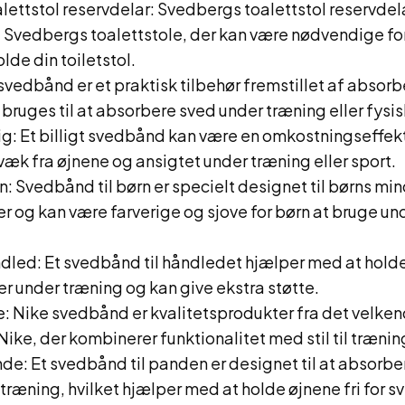
ettstol reservdelar: Svedbergs toalettstol reservdela
l Svedbergs toalettstole, der kan være nødvendige fo
lde din toiletstol.
vedbånd er et praktisk tilbehør fremstillet af absor
 bruges til at absorbere sved under træning eller fysisk
g: Et billigt svedbånd kan være en omkostningseffekti
væk fra øjnene og ansigtet under træning eller sport.
 Svedbånd til børn er specielt designet til børns mi
r og kan være farverige og sjove for børn at bruge un
led: Et svedbånd til håndledet hjælper med at hold
r under træning og kan give ekstra støtte.
: Nike svedbånd er kvalitetsprodukter fra det velke
ke, der kombinerer funktionalitet med stil til trænin
: Et svedbånd til panden er designet til at absorbe
ræning, hvilket hjælper med at holde øjnene fri for s