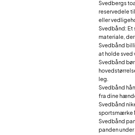
Svedbergs toal
reservedele ti
eller vedligeho
Svedbånd: Et s
materiale, der
Svedbånd billi
at holde sved 
Svedbånd børn:
hovedstørrelse
leg.
Svedbånd hånd
fra dine hænde
Svedbånd nike
sportsmærke Ni
Svedbånd pande
panden under t