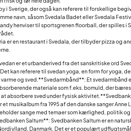
 frisk og tør hele dagen.
by i Sverige, der også kan referere til forskellige be
mme navn, såsom Svedala Badet eller Svedala Festiv
ndy henviser til sportsgrenen floorball, der spilles i 
rådet.
ia er en restaurant i Svedala, der tilbyder pizza og a
erne.
edan er et urbanderived fra det sanskritiske ord Sv
Det kan referere til svedan yoga, en form for yoga, de
e varme og sved.**Svedarmbånd**: Et svedarmbånd e
 absorberende materiale som f.eks. bomuld, der bære
 at absorbere sved under fysisk aktivitet.**Svedbank
 et musikalbum fra 1995 af den danske sanger Anne L
holder sange med temaer som kærlighed, politik og
dbanken Saltum**: Svedbanken Saltum er en natursk
Nordjylland, Danmark. Det er et populært udflugtsmål