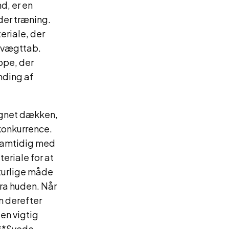
, er en
der træning.
eriale, der
 vægttab.
ppe, der
nding af
ignet dækken,
 konkurrence.
 samtidig med
eriale for at
turlige måde
ra huden. Når
m derefter
en vigtig
.**Svede