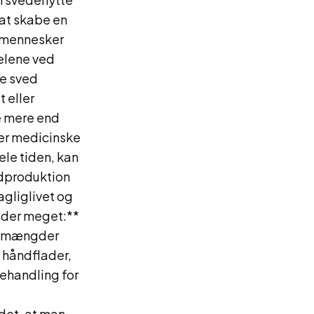
 at skabe en
 mennesker
elene ved
e sved
 eller
e mere end
ler medicinske
ele tiden, kan
edproduktion
agliglivet og
eder meget:**
re mængder
e håndflader,
ehandling for
det, at man