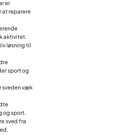
r er
r at reparere
berende
 aktivitet.
v løsning til
ndre
der sport og
e sveden væk
ndte
g og sport.
re sved fra
ved.