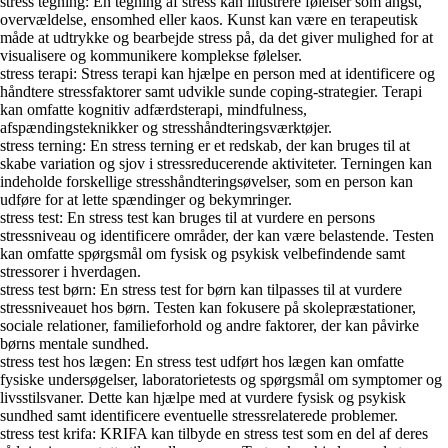
stress tegning: En tegning af stress kan illustrere følelser som angst,
overvældelse, ensomhed eller kaos. Kunst kan være en terapeutisk
måde at udtrykke og bearbejde stress på, da det giver mulighed for at
visualisere og kommunikere komplekse følelser.
stress terapi: Stress terapi kan hjælpe en person med at identificere og
håndtere stressfaktorer samt udvikle sunde coping-strategier. Terapi
kan omfatte kognitiv adfærdsterapi, mindfulness,
afspændingsteknikker og stresshåndteringsværktøjer.
stress terning: En stress terning er et redskab, der kan bruges til at
skabe variation og sjov i stressreducerende aktiviteter. Terningen kan
indeholde forskellige stresshåndteringsøvelser, som en person kan
udføre for at lette spændinger og bekymringer.
stress test: En stress test kan bruges til at vurdere en persons
stressniveau og identificere områder, der kan være belastende. Testen
kan omfatte spørgsmål om fysisk og psykisk velbefindende samt
stressorer i hverdagen.
stress test børn: En stress test for børn kan tilpasses til at vurdere
stressniveauet hos børn. Testen kan fokusere på skolepræstationer,
sociale relationer, familieforhold og andre faktorer, der kan påvirke
børns mentale sundhed.
stress test hos lægen: En stress test udført hos lægen kan omfatte
fysiske undersøgelser, laboratorietests og spørgsmål om symptomer og
livsstilsvaner. Dette kan hjælpe med at vurdere fysisk og psykisk
sundhed samt identificere eventuelle stressrelaterede problemer.
stress test krifa: KRIFA kan tilbyde en stress test som en del af deres