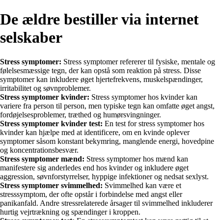
De ældre bestiller via internet
selskaber
Stress symptomer:
Stress symptomer refererer til fysiske, mentale og
følelsesmæssige tegn, der kan opstå som reaktion på stress. Disse
symptomer kan inkludere øget hjertefrekvens, muskelspændinger,
irritabilitet og søvnproblemer.
Stress symptomer kvinder:
Stress symptomer hos kvinder kan
variere fra person til person, men typiske tegn kan omfatte øget angst,
fordøjelsesproblemer, træthed og humørsvingninger.
Stress symptomer kvinder test:
En test for stress symptomer hos
kvinder kan hjælpe med at identificere, om en kvinde oplever
symptomer såsom konstant bekymring, manglende energi, hovedpine
og koncentrationsbesvær.
Stress symptomer mænd:
Stress symptomer hos mænd kan
manifestere sig anderledes end hos kvinder og inkludere øget
aggression, søvnforstyrrelser, hyppige infektioner og nedsat sexlyst.
Stress symptomer svimmelhed:
Svimmelhed kan være et
stresssymptom, der ofte opstår i forbindelse med angst eller
panikanfald. Andre stressrelaterede årsager til svimmelhed inkluderer
hurtig vejrtrækning og spændinger i kroppen.