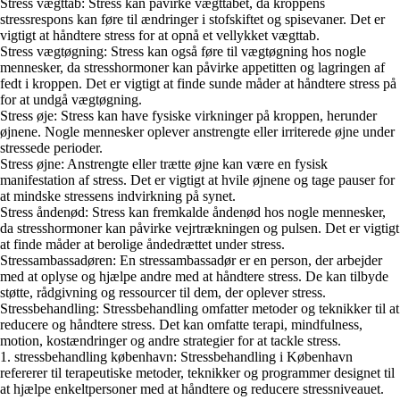
Stress vægttab: Stress kan påvirke vægttabet, da kroppens
stressrespons kan føre til ændringer i stofskiftet og spisevaner. Det er
vigtigt at håndtere stress for at opnå et vellykket vægttab.
Stress vægtøgning: Stress kan også føre til vægtøgning hos nogle
mennesker, da stresshormoner kan påvirke appetitten og lagringen af
fedt i kroppen. Det er vigtigt at finde sunde måder at håndtere stress på
for at undgå vægtøgning.
Stress øje: Stress kan have fysiske virkninger på kroppen, herunder
øjnene. Nogle mennesker oplever anstrengte eller irriterede øjne under
stressede perioder.
Stress øjne: Anstrengte eller trætte øjne kan være en fysisk
manifestation af stress. Det er vigtigt at hvile øjnene og tage pauser for
at mindske stressens indvirkning på synet.
Stress åndenød: Stress kan fremkalde åndenød hos nogle mennesker,
da stresshormoner kan påvirke vejrtrækningen og pulsen. Det er vigtigt
at finde måder at berolige åndedrættet under stress.
Stressambassadøren: En stressambassadør er en person, der arbejder
med at oplyse og hjælpe andre med at håndtere stress. De kan tilbyde
støtte, rådgivning og ressourcer til dem, der oplever stress.
Stressbehandling: Stressbehandling omfatter metoder og teknikker til at
reducere og håndtere stress. Det kan omfatte terapi, mindfulness,
motion, kostændringer og andre strategier for at tackle stress.
1. stressbehandling københavn: Stressbehandling i København
refererer til terapeutiske metoder, teknikker og programmer designet til
at hjælpe enkeltpersoner med at håndtere og reducere stressniveauet.