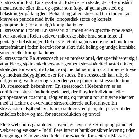
7. stressbrud fod: En stressbrud i foden er en skade, der ofte opstår i
metatarserne eller tibia og opstår som følge af gentagne stød og
belastninger på knoglen. Behandling af en stressfraktur i foden kan
kræve en periode med hvile, ortopædisk støtte og korrekt
genoptræning for at undgå komplikationer.
8. stressbrud i foden: En stressbrud i foden er en specifik type skade,
hvor knoglen i foden oplever mikroskopiske brud som følge af
gentagne belastninger. Det er vigtigt at diagnosticere og behandle en
stressfraktur i foden korrekt for at sikre fuld heling og undgå kroniske
smerter eller komplikationer.
9. stresscoach: En stresscoach er en professionel, der specialiserer sig i
at guide og støtte enkeltpersoner gennem stresshåndteringsteknikker,
strategier for work-life balance og mentaltræning for at forbedre trivsel
og modstandsdygtighed over for stress. En stresscoach kan tilbyde
rådgivning, værktøjer og skræddersyede planer for stressreduktion.
10. stresscoach københavn: En stresscoach i København er en
certificeret stresshåndteringsekspert, der tilbyder individuel eller
gruppebaseret coaching, rådgivning og træning for at hjælpe klienter
med at tackle og overvinde stressrelaterede udfordringer. En
stresscoach i København kan skræddersy en plan, der passer til den
enkeltes behov og mål for stressreduktion og trivsel.
Flere webshops garanterer 1 hverdags levering
•
Shopping på nettet
vækster og vækster
•
Indtil flere internet butikker sikrer levering uden
beregning
•
Kan væksten inden for e-handel fortsætte?
•
Masser af