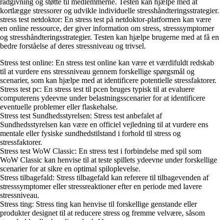
rådgivning og støtte til medlemmerne. Testen kan hjælpe med at
kortlægge stressorer og udvikle individuelle stresshåndteringsstrategier.
stress test netdoktor: En stress test på netdoktor-platformen kan være
en online ressource, der giver information om stress, stresssymptomer
og stresshåndteringsstrategier. Testen kan hjælpe brugerne med at få en
bedre forståelse af deres stressniveau og trivsel.
Stress test online: En stress test online kan være et værdifuldt redskab
til at vurdere ens stressniveau gennem forskellige spørgsmål og
scenarier, som kan hjælpe med at identificere potentielle stressfaktorer.
Stress test pc: En stress test til pcen bruges typisk til at evaluere
computerens ydeevne under belastningsscenarier for at identificere
eventuelle problemer eller flaskehalse.
Stress test Sundhedsstyrelsen: Stress test anbefalet af
Sundhedsstyrelsen kan være en officiel vejledning til at vurdere ens
mentale eller fysiske sundhedstilstand i forhold til stress og
stressfaktorer.
Stress test WoW Classic: En stress test i forbindelse med spil som
WoW Classic kan henvise til at teste spillets ydeevne under forskellige
scenarier for at sikre en optimal spiloplevelse.
Stress tilbagefald: Stress tilbagefald kan referere til tilbagevenden af
stresssymptomer eller stressreaktioner efter en periode med lavere
stressniveau.
Stress ting: Stress ting kan henvise til forskellige genstande eller
produkter designet til at reducere stress og fremme velvære, såsom