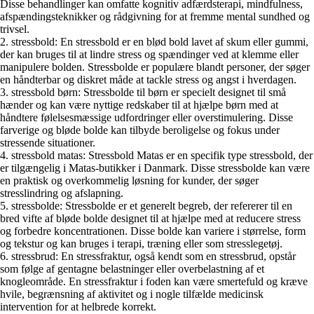
Disse behandlinger kan omfatte kognitiv adfærdsterapi, mindfulness,
afspændingsteknikker og rådgivning for at fremme mental sundhed og
trivsel.
2. stressbold: En stressbold er en blød bold lavet af skum eller gummi,
der kan bruges til at lindre stress og spændinger ved at klemme eller
manipulere bolden. Stressbolde er populære blandt personer, der søger
en håndterbar og diskret måde at tackle stress og angst i hverdagen.
3. stressbold børn: Stressbolde til børn er specielt designet til små
hænder og kan være nyttige redskaber til at hjælpe børn med at
håndtere følelsesmæssige udfordringer eller overstimulering. Disse
farverige og bløde bolde kan tilbyde beroligelse og fokus under
stressende situationer.
4. stressbold matas: Stressbold Matas er en specifik type stressbold, der
er tilgængelig i Matas-butikker i Danmark. Disse stressbolde kan være
en praktisk og overkommelig løsning for kunder, der søger
stresslindring og afslapning.
5. stressbolde: Stressbolde er et generelt begreb, der refererer til en
bred vifte af bløde bolde designet til at hjælpe med at reducere stress
og forbedre koncentrationen. Disse bolde kan variere i størrelse, form
og tekstur og kan bruges i terapi, træning eller som stresslegetøj.
6. stressbrud: En stressfraktur, også kendt som en stressbrud, opstår
som følge af gentagne belastninger eller overbelastning af et
knogleområde. En stressfraktur i foden kan være smertefuld og kræve
hvile, begrænsning af aktivitet og i nogle tilfælde medicinsk
intervention for at helbrede korrekt.