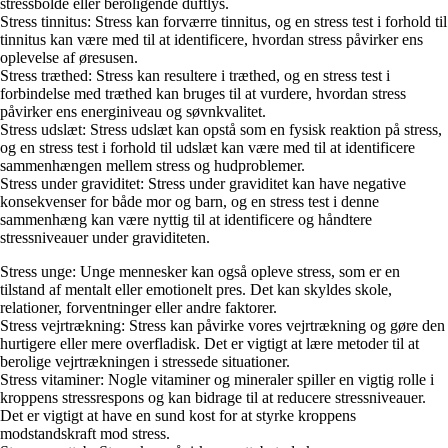
stressbolde eller beroligende duftlys.
Stress tinnitus: Stress kan forværre tinnitus, og en stress test i forhold til
tinnitus kan være med til at identificere, hvordan stress påvirker ens
oplevelse af øresusen.
Stress træthed: Stress kan resultere i træthed, og en stress test i
forbindelse med træthed kan bruges til at vurdere, hvordan stress
påvirker ens energiniveau og søvnkvalitet.
Stress udslæt: Stress udslæt kan opstå som en fysisk reaktion på stress,
og en stress test i forhold til udslæt kan være med til at identificere
sammenhængen mellem stress og hudproblemer.
Stress under graviditet: Stress under graviditet kan have negative
konsekvenser for både mor og barn, og en stress test i denne
sammenhæng kan være nyttig til at identificere og håndtere
stressniveauer under graviditeten.
Stress unge: Unge mennesker kan også opleve stress, som er en
tilstand af mentalt eller emotionelt pres. Det kan skyldes skole,
relationer, forventninger eller andre faktorer.
Stress vejrtrækning: Stress kan påvirke vores vejrtrækning og gøre den
hurtigere eller mere overfladisk. Det er vigtigt at lære metoder til at
berolige vejrtrækningen i stressede situationer.
Stress vitaminer: Nogle vitaminer og mineraler spiller en vigtig rolle i
kroppens stressrespons og kan bidrage til at reducere stressniveauer.
Det er vigtigt at have en sund kost for at styrke kroppens
modstandskraft mod stress.