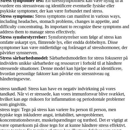
Stress symptomer test:
En stresssymptomtest kan være nyttig til at
vurdere ens stressniveau og identificere eventuelle fysiske eller
psykiske symptomer, der kan være forbundet med stress.
Stress symptoms:
Stress symptoms can manifest in various ways,
including headaches, stomach problems, changes in appetite, and
difficulty concentrating. Its important to recognize these symptoms and
address them to manage stress effectively.
Stress synsforstyrrelser:
Synsforstyrrelser som følge af stress kan
omfatte uskarpt syn, flimrende lys, eller endda dobbeltsyn. Disse
symptomer kan være midlertidige og forårsaget af stresshormoner, der
påvirker synsnerven.
Stress sårbarhedsmodel:
Sårbarhedsmodellen for stress fokuserer på
individets unikke sårbarheder og ressourcer i forhold til at håndtere
stressende situationer. Denne model kan hjælpe med at identificere,
hvordan personlige faktorer kan påvirke ens stressniveau og
håndteringsevne.
stress tandkød: Stress kan have en negativ indvirkning på vores
tandkød. Når vi er stressede, kan vores immunforsvar blive svækket,
hvilket kan øge risikoen for inflammation og periodontale problemer
som gingivitis.
stress tegn: Tegn på stress kan variere fra person til person, men
typiske tegn inkluderer angst, irritabilitet, søvnproblemer,
koncentrationsbesvær, muskelspændinger og træthed. Det er vigtigt at
være opmærksom på disse tegn for at kunne håndtere stress effektivt.