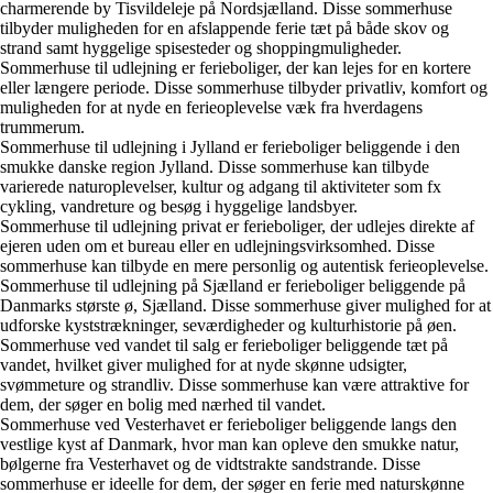
charmerende by Tisvildeleje på Nordsjælland. Disse sommerhuse
tilbyder muligheden for en afslappende ferie tæt på både skov og
strand samt hyggelige spisesteder og shoppingmuligheder.
Sommerhuse til udlejning er ferieboliger, der kan lejes for en kortere
eller længere periode. Disse sommerhuse tilbyder privatliv, komfort og
muligheden for at nyde en ferieoplevelse væk fra hverdagens
trummerum.
Sommerhuse til udlejning i Jylland er ferieboliger beliggende i den
smukke danske region Jylland. Disse sommerhuse kan tilbyde
varierede naturoplevelser, kultur og adgang til aktiviteter som fx
cykling, vandreture og besøg i hyggelige landsbyer.
Sommerhuse til udlejning privat er ferieboliger, der udlejes direkte af
ejeren uden om et bureau eller en udlejningsvirksomhed. Disse
sommerhuse kan tilbyde en mere personlig og autentisk ferieoplevelse.
Sommerhuse til udlejning på Sjælland er ferieboliger beliggende på
Danmarks største ø, Sjælland. Disse sommerhuse giver mulighed for at
udforske kyststrækninger, seværdigheder og kulturhistorie på øen.
Sommerhuse ved vandet til salg er ferieboliger beliggende tæt på
vandet, hvilket giver mulighed for at nyde skønne udsigter,
svømmeture og strandliv. Disse sommerhuse kan være attraktive for
dem, der søger en bolig med nærhed til vandet.
Sommerhuse ved Vesterhavet er ferieboliger beliggende langs den
vestlige kyst af Danmark, hvor man kan opleve den smukke natur,
bølgerne fra Vesterhavet og de vidtstrakte sandstrande. Disse
sommerhuse er ideelle for dem, der søger en ferie med naturskønne