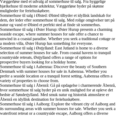
Væggerløse med et udvalg af sommerhuse til salg. Fra hyggelige
bjælkehuse til moderne arkitektur, Væggerløse byder på skønne
muligheder for feriehuskøbere.
Sommerhuse til salg i Ølsted: Ølsted tilbyder et idyllisk landskab for
dem, der leder efter sommerhuse til salg. Med rolige omgivelser tæt på
natur og vand er Ølsted et perfekt sted at finde sit sommerhus.
Sommerhuse til salg i Øster Hurup: Øster Hurup presents a charming
seaside escape, where summer houses for sale offer a chance to
unwind in a coastal paradise. Whether you seek a traditional cottage or
a modern villa, Øster Hurup has something for everyone.
Sommerhuse til salg i Østjylland: East Jutland is home to a diverse
selection of summer houses for sale. From coastal havens to tranquil
countryside retreats, Østjylland offers a range of options for
prospective buyers looking for a holiday home.
Sommerhuse til salg i Aabenraa: Discover the beauty of Southern
Denmark with summer houses for sale in Aabenraa. Whether you
prefer a seaside location or a tranquil forest setting, Aabenraa offers a
variety of properties to choose from.
Sommerhuse til salg i Åbenrå: Gå på opdagelse i charmerende Åbenrå,
hvor sommerhuse til salg byder på en unik mulighed for at opleve det
bedste af Sønderjylland. Med smuk natur og historisk atmosfære er
Åbenrå en idyllisk destination for feriehuskøbere.
Sommerhuse til salg i Aalborg: Explore the vibrant city of Aalborg and
its surrounding areas with summer houses for sale. Whether you seek a
waterfront retreat or a countryside escape, Aalborg offers a diverse