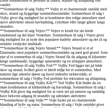
Disse sommerhuse er perfekte til fiskeri, sejlture og afslapning ved
vandet.
**Sommerhuse til salg Vejby:** Vejby er et charmerende område med
skov, strand og hyggelige sommerhusområder. Sommerhuse til salg i
Vejby giver dig mulighed for at kombinere den rolige atmosfære med
sjove aktiviteter såsom havbadning, cykelture eller lange gåture langs
stranden.
**Sommerhuse til salg Vejers:** Vejers er kendt for sin brede
sandstrand og det klare Vesterhav. Sommerhuse til salg i Vejers giver
dig mulighed for at nyde den populære badeby atmosfære og det rå og
smukke vestjyske landskab.
**Sommerhuse til salg Vejers Strand:** Vejers Strand er et af
Danmarks mest populære sommerhusområder og med god grund. Som
ejer af et sommerhus til salg i Vejers Strand får du adgang til kilometer
lange sandstrande, hyggelige spisesteder og en afslappet atmosfære.
**Sommerhuse til salg Vejlby Fed:** Vejlby Fed ligger tæt på både
skov og strand, hvilket giver et ideelt miljø for et sommerhus. Med
naturen lige udenfor døren og havet indenfor rækkevidde, er
sommerhuse til salg i Vejlby Fed perfekte for rekreation og afslapning.
**Sommerhuse til salg Vejlby Klit:** Ved Vejlby Klit finder du en
skøn kombination af klitlandskab og havudsigt. Sommerhuse til salg i
Vejlby Klit giver dig mulighed for at være tæt på naturen og samtidig
have bekvem adgang til strandliv og udendørs aktiviteter.
**Sommerhuse til salg Vejle:** Vejle byder på en charmerende
blanding af byliv og natur. Sommerhuse til salg i Vejle området giver