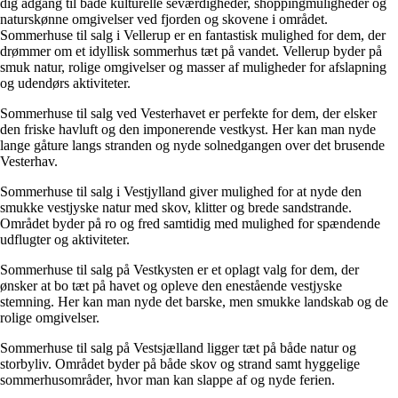
dig adgang til både kulturelle seværdigheder, shoppingmuligheder og
naturskønne omgivelser ved fjorden og skovene i området.
Sommerhuse til salg i Vellerup er en fantastisk mulighed for dem, der
drømmer om et idyllisk sommerhus tæt på vandet. Vellerup byder på
smuk natur, rolige omgivelser og masser af muligheder for afslapning
og udendørs aktiviteter.
Sommerhuse til salg ved Vesterhavet er perfekte for dem, der elsker
den friske havluft og den imponerende vestkyst. Her kan man nyde
lange gåture langs stranden og nyde solnedgangen over det brusende
Vesterhav.
Sommerhuse til salg i Vestjylland giver mulighed for at nyde den
smukke vestjyske natur med skov, klitter og brede sandstrande.
Området byder på ro og fred samtidig med mulighed for spændende
udflugter og aktiviteter.
Sommerhuse til salg på Vestkysten er et oplagt valg for dem, der
ønsker at bo tæt på havet og opleve den enestående vestjyske
stemning. Her kan man nyde det barske, men smukke landskab og de
rolige omgivelser.
Sommerhuse til salg på Vestsjælland ligger tæt på både natur og
storbyliv. Området byder på både skov og strand samt hyggelige
sommerhusområder, hvor man kan slappe af og nyde ferien.