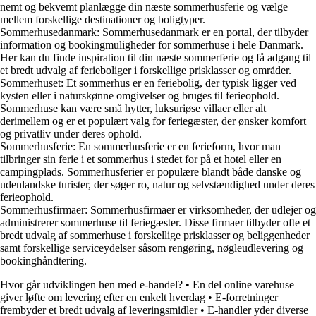
nemt og bekvemt planlægge din næste sommerhusferie og vælge
mellem forskellige destinationer og boligtyper.
Sommerhusedanmark: Sommerhusedanmark er en portal, der tilbyder
information og bookingmuligheder for sommerhuse i hele Danmark.
Her kan du finde inspiration til din næste sommerferie og få adgang til
et bredt udvalg af ferieboliger i forskellige prisklasser og områder.
Sommerhuset: Et sommerhus er en feriebolig, der typisk ligger ved
kysten eller i naturskønne omgivelser og bruges til ferieophold.
Sommerhuse kan være små hytter, luksuriøse villaer eller alt
derimellem og er et populært valg for feriegæster, der ønsker komfort
og privatliv under deres ophold.
Sommerhusferie: En sommerhusferie er en ferieform, hvor man
tilbringer sin ferie i et sommerhus i stedet for på et hotel eller en
campingplads. Sommerhusferier er populære blandt både danske og
udenlandske turister, der søger ro, natur og selvstændighed under deres
ferieophold.
Sommerhusfirmaer: Sommerhusfirmaer er virksomheder, der udlejer og
administrerer sommerhuse til feriegæster. Disse firmaer tilbyder ofte et
bredt udvalg af sommerhuse i forskellige prisklasser og beliggenheder
samt forskellige serviceydelser såsom rengøring, nøgleudlevering og
bookinghåndtering.
Hvor går udviklingen hen med e-handel?
•
En del online varehuse
giver løfte om levering efter en enkelt hverdag
•
E-forretninger
frembyder et bredt udvalg af leveringsmidler
•
E-handler yder diverse