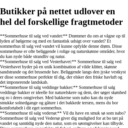
Butikker på nettet udlover en
hel del forskellige fragtmetoder
**Sommerhuse til salg ved vandet:** Drømmer du om at vågne op til
lyden af bølgerne og med en fantastisk udsigt over vandet? Et
sommerhus til salg ved vandet vil kunne opfylde denne drøm. Disse
sommerhuse er ofte beliggende i rolige og naturskønne områder, hvor
du kan nyde både strandliv og natur.
**Sommerhuse til salg ved Vesterhavet:** Sommerhuse til salg ved
Vesterhavet byder på en unik kombination af vilde klitter, skønne
sandstrande og det brusende hav. Beliggende langs den jyske vestkyst
er disse sommerhuse perfekte til dig, der elsker den friske havluft og
det imponerende landskab.
**Sommerhuse til salg veddinge bakker:** Sommerhuse til salg
veddinge bakker er ideelle for naturelskere og dem, der søger skønhed
og ro i deres omgivelser. Med bakkerne som nabo kan du nyde
smukke solnedgange og gåture i det bakkede terræn, mens du bor
komfortabelt i dit eget sommerhus.
**Sommerhuse til salg vedersø:** Vil du have en smuk sø som nabo?
Sommerhuse til salg ved Vedersø giver dig mulighed for at bo tæt på
vandet og samtidig nyde den natur, som en søomgivelser kan tilbyde.