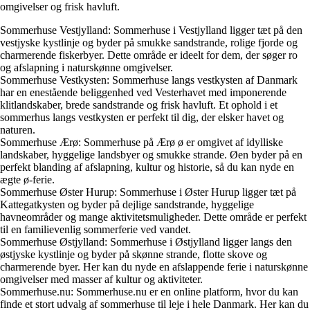
omgivelser og frisk havluft.
Sommerhuse Vestjylland: Sommerhuse i Vestjylland ligger tæt på den
vestjyske kystlinje og byder på smukke sandstrande, rolige fjorde og
charmerende fiskerbyer. Dette område er ideelt for dem, der søger ro
og afslapning i naturskønne omgivelser.
Sommerhuse Vestkysten: Sommerhuse langs vestkysten af Danmark
har en enestående beliggenhed ved Vesterhavet med imponerende
klitlandskaber, brede sandstrande og frisk havluft. Et ophold i et
sommerhus langs vestkysten er perfekt til dig, der elsker havet og
naturen.
Sommerhuse Ærø: Sommerhuse på Ærø ø er omgivet af idylliske
landskaber, hyggelige landsbyer og smukke strande. Øen byder på en
perfekt blanding af afslapning, kultur og historie, så du kan nyde en
ægte ø-ferie.
Sommerhuse Øster Hurup: Sommerhuse i Øster Hurup ligger tæt på
Kattegatkysten og byder på dejlige sandstrande, hyggelige
havneområder og mange aktivitetsmuligheder. Dette område er perfekt
til en familievenlig sommerferie ved vandet.
Sommerhuse Østjylland: Sommerhuse i Østjylland ligger langs den
østjyske kystlinje og byder på skønne strande, flotte skove og
charmerende byer. Her kan du nyde en afslappende ferie i naturskønne
omgivelser med masser af kultur og aktiviteter.
Sommerhuse.nu: Sommerhuse.nu er en online platform, hvor du kan
finde et stort udvalg af sommerhuse til leje i hele Danmark. Her kan du