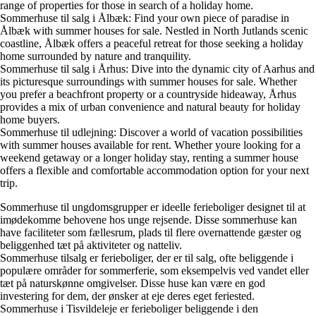
range of properties for those in search of a holiday home.
Sommerhuse til salg i Ålbæk: Find your own piece of paradise in
Ålbæk with summer houses for sale. Nestled in North Jutlands scenic
coastline, Ålbæk offers a peaceful retreat for those seeking a holiday
home surrounded by nature and tranquility.
Sommerhuse til salg i Århus: Dive into the dynamic city of Aarhus and
its picturesque surroundings with summer houses for sale. Whether
you prefer a beachfront property or a countryside hideaway, Århus
provides a mix of urban convenience and natural beauty for holiday
home buyers.
Sommerhuse til udlejning: Discover a world of vacation possibilities
with summer houses available for rent. Whether youre looking for a
weekend getaway or a longer holiday stay, renting a summer house
offers a flexible and comfortable accommodation option for your next
trip.
Sommerhuse til ungdomsgrupper er ideelle ferieboliger designet til at
imødekomme behovene hos unge rejsende. Disse sommerhuse kan
have faciliteter som fællesrum, plads til flere overnattende gæster og
beliggenhed tæt på aktiviteter og natteliv.
Sommerhuse tilsalg er ferieboliger, der er til salg, ofte beliggende i
populære områder for sommerferie, som eksempelvis ved vandet eller
tæt på naturskønne omgivelser. Disse huse kan være en god
investering for dem, der ønsker at eje deres eget feriested.
Sommerhuse i Tisvildeleje er ferieboliger beliggende i den