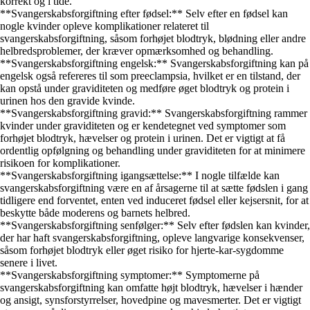
korrekt og i tide.
**Svangerskabsforgiftning efter fødsel:** Selv efter en fødsel kan
nogle kvinder opleve komplikationer relateret til
svangerskabsforgiftning, såsom forhøjet blodtryk, blødning eller andre
helbredsproblemer, der kræver opmærksomhed og behandling.
**Svangerskabsforgiftning engelsk:** Svangerskabsforgiftning kan på
engelsk også refereres til som preeclampsia, hvilket er en tilstand, der
kan opstå under graviditeten og medføre øget blodtryk og protein i
urinen hos den gravide kvinde.
**Svangerskabsforgiftning gravid:** Svangerskabsforgiftning rammer
kvinder under graviditeten og er kendetegnet ved symptomer som
forhøjet blodtryk, hævelser og protein i urinen. Det er vigtigt at få
ordentlig opfølgning og behandling under graviditeten for at minimere
risikoen for komplikationer.
**Svangerskabsforgiftning igangsættelse:** I nogle tilfælde kan
svangerskabsforgiftning være en af årsagerne til at sætte fødslen i gang
tidligere end forventet, enten ved induceret fødsel eller kejsersnit, for at
beskytte både moderens og barnets helbred.
**Svangerskabsforgiftning senfølger:** Selv efter fødslen kan kvinder,
der har haft svangerskabsforgiftning, opleve langvarige konsekvenser,
såsom forhøjet blodtryk eller øget risiko for hjerte-kar-sygdomme
senere i livet.
**Svangerskabsforgiftning symptomer:** Symptomerne på
svangerskabsforgiftning kan omfatte højt blodtryk, hævelser i hænder
og ansigt, synsforstyrrelser, hovedpine og mavesmerter. Det er vigtigt