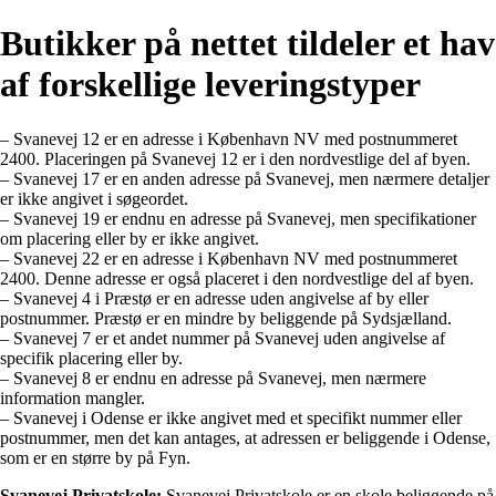
Butikker på nettet tildeler et hav
af forskellige leveringstyper
– Svanevej 12 er en adresse i København NV med postnummeret
2400. Placeringen på Svanevej 12 er i den nordvestlige del af byen.
– Svanevej 17 er en anden adresse på Svanevej, men nærmere detaljer
er ikke angivet i søgeordet.
– Svanevej 19 er endnu en adresse på Svanevej, men specifikationer
om placering eller by er ikke angivet.
– Svanevej 22 er en adresse i København NV med postnummeret
2400. Denne adresse er også placeret i den nordvestlige del af byen.
– Svanevej 4 i Præstø er en adresse uden angivelse af by eller
postnummer. Præstø er en mindre by beliggende på Sydsjælland.
– Svanevej 7 er et andet nummer på Svanevej uden angivelse af
specifik placering eller by.
– Svanevej 8 er endnu en adresse på Svanevej, men nærmere
information mangler.
– Svanevej i Odense er ikke angivet med et specifikt nummer eller
postnummer, men det kan antages, at adressen er beliggende i Odense,
som er en større by på Fyn.
Svanevej Privatskole:
Svanevej Privatskole er en skole beliggende på