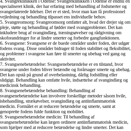
4. Svangreklinikken i Odense: Svangreklinikken i Odense er endnu en
specialiseret klinik, der har erfaring med behandling af fodsmerter og
svangrelaterede lidelser. Det er et sted, hvor man kan få professionel
vejledning og behandling tilpasset ens individuelle behov.
5. Svangreomsorg: Svangreomsorg omfatter alt, hvad der drejer sig om
pleje, støtte og behandling af fødder med svangproblemer. Det kan
inkludere brug af svangindlæg, træningsøvelser og rådgivning om
skoforandringer for at lindre smerter og forbedre gangfunktionen.
6. Svangsene: Svangsene er de buede områder under foden, der udgør
fodens svang. Disse områder bidrager til foden stabilitet og fleksibilitet,
og problemer i svangene kan føre til smerter og ubehag ved gang og
aktivitet.
7. Svangsenebetændelse: Svangsenebetændelse er en tilstand, hvor
svangene under foden bliver betændte og forårsager smerte og ubehag.
Det kan opstå på grund af overbelastning, dårlig fodstilling eller
slidgigt. Behandling kan omfatte hvile, indsættelse af svangindlæg og
medicinsk behandling.
8. Svangsenebetændelse behandling: Behandling af
svangsenebetændelse kan involvere forskellige metoder såsom hvile,
isbehandling, strækøvelser, svangindlæg og antiinflammatorisk
medicin. Formålet er at reducere betændelse og smerte, samt at
genoprette fodens fulde funktion og mobilitet.
9. Svangsenebetændelse medicin: Til behandling af
svangsenebetændelse kan lægen ordinere antiinflammatorisk medicin,
som hjælper med at reducere betændelse og lindre smerter. Det kan