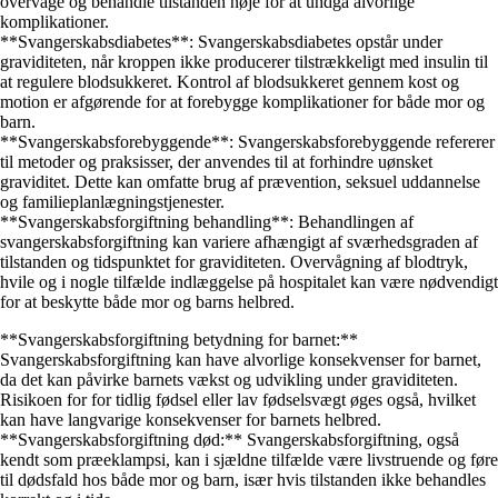
overvåge og behandle tilstanden nøje for at undgå alvorlige
komplikationer.
**Svangerskabsdiabetes**: Svangerskabsdiabetes opstår under
graviditeten, når kroppen ikke producerer tilstrækkeligt med insulin til
at regulere blodsukkeret. Kontrol af blodsukkeret gennem kost og
motion er afgørende for at forebygge komplikationer for både mor og
barn.
**Svangerskabsforebyggende**: Svangerskabsforebyggende refererer
til metoder og praksisser, der anvendes til at forhindre uønsket
graviditet. Dette kan omfatte brug af prævention, seksuel uddannelse
og familieplanlægningstjenester.
**Svangerskabsforgiftning behandling**: Behandlingen af
svangerskabsforgiftning kan variere afhængigt af sværhedsgraden af
tilstanden og tidspunktet for graviditeten. Overvågning af blodtryk,
hvile og i nogle tilfælde indlæggelse på hospitalet kan være nødvendigt
for at beskytte både mor og barns helbred.
**Svangerskabsforgiftning betydning for barnet:**
Svangerskabsforgiftning kan have alvorlige konsekvenser for barnet,
da det kan påvirke barnets vækst og udvikling under graviditeten.
Risikoen for for tidlig fødsel eller lav fødselsvægt øges også, hvilket
kan have langvarige konsekvenser for barnets helbred.
**Svangerskabsforgiftning død:** Svangerskabsforgiftning, også
kendt som præeklampsi, kan i sjældne tilfælde være livstruende og føre
til dødsfald hos både mor og barn, især hvis tilstanden ikke behandles