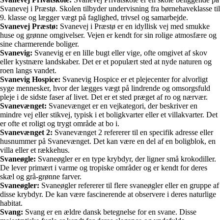
Svanevej i Præstø. Skolen tilbyder undervisning fra børnehaveklasse til
9. klasse og lægger vægt på faglighed, trivsel og samarbejde.
Svanevej Præstø:
Svanevej i Præstø er en idyllisk vej med smukke
huse og grønne omgivelser. Vejen er kendt for sin rolige atmosfære og
sine charmerende boliger.
Svanevig:
Svanevig er en lille bugt eller vige, ofte omgivet af skov
eller kystnære landskaber. Det er et populært sted at nyde naturen og
roen langs vandet.
Svanevig Hospice:
Svanevig Hospice er et plejecenter for alvorligt
syge mennesker, hvor der lægges vægt på lindrende og omsorgsfuld
pleje i de sidste faser af livet. Det er et sted præget af ro og nærvær.
Svanevænget:
Svanevænget er en vejkategori, der beskriver en
mindre vej eller stikvej, typisk i et boligkvarter eller et villakvarter. Det
er ofte et roligt og trygt område at bo i.
Svanevænget 2:
Svanevænget 2 refererer til en specifik adresse eller
husnummer på Svanevænget. Det kan være en del af en boligblok, en
villa eller et rækkehus.
Svaneøgle:
Svaneøgler er en type krybdyr, der ligner små krokodiller.
De lever primært i varme og tropiske områder og er kendt for deres
skæl og grå-grønne farver.
Svaneøgler:
Svaneøgler refererer til flere svaneøgler eller en gruppe af
disse krybdyr. De kan være fascinerende at observere i deres naturlige
habitat.
Svang:
Svang er en ældre dansk betegnelse for en svane. Disse