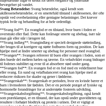
majestætiske fugle er kendt for deres elegance og yndefulde
bevægelser på vandet.
Svang Betændelse:
Svang betændelse, også kendt som
akillessenebetændelse, er en smertefuld tilstand i akillessenen, der ofte
opstår ved overbelastning eller gentagne belastninger. Det kræver
typisk hvile og behandling for at hele ordentligt.
**Svang fod**: En svangfod er en tilstand, hvor buen i foden er
overstrakt eller flad. Dette kan forårsage smerte og ubehag, især når
man går eller står i længere tid.
**Svang indlæg**: Svangindlæg er specielt designede støtteindlæg,
der bruges til at korrigere og støtte fodbuens form og position. De kan
hjælpe med at lindre smerter og ubehag for personer med svangfod.
**Svangen**: Svangen refererer til buen eller svangen i foden, som er
den buede del mellem hælen og tæerne. En veludviklet svang bidrager
til fodenes stabilitet og evne til at absorbere stød under gang.
**Svangen fod**: En svangen fod er en fod med en veldefineret bue
eller svang. En sund og velafbalanceret svang kan hjælpe med at
reducere risikoen for skader og gener i fødderne.
**Svangerskab**: Svangerskab er perioden, hvor en kvinde bærer et
barn i livmoderen før fødslen. Det er en periode præget af fysiske og
hormonelle forandringer for at understøtte fosterets udvikling.
**Svangerskabsforgiftning**: Svangerskabsforgiftning, også kendt
som præeklampsi, er en tilstand, der kan opstå under graviditeten og
resultere i forhøjet blodtryk og protein i urinen. Det er vigtigt at