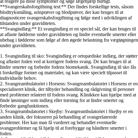
at reagere på disse symptomer og søge lægehjælp hurtigt.
**Svangerskabsforgiftning test:** Der findes forskellige tests, såsom
blodtryksmåling, urinprøver og blodprøver, der kan bruges til at
diagnosticere svangerskabsforgiftning og følge med i udviklingen af
tilstanden under graviditeten.
**Svangindlæg:** Et svangindlæg er en speciel sål, der kan bruges til
at aflaste fødderne under graviditeten og lindre eventuelle smerter eller
ubehag i fødderne som følge af den øgede belastning fra vægtøgningen
under graviditeten.
1. Svangindlæg til sko: Svangindlæg er ortopædiske indlæg, der støtter
og aflaster foden ved at korrigere fodens svang. De kan bruges til at
lindre smerter og forbedre fodens biomekanik. Svangindlæg til sko fås
i forskellige former og materialer, og kan være specielt tilpasset til
individuelle behov.
2. Svangreambulatoriet i Horsens: Svangreambulatoriet i Horsens er en
specialiseret klinik, der tilbyder behandling og rådgivning til personer
med problemer relateret til fodens svang. Klinikken kan hjælpe med at
finde løsninger som indlæg eller træning for at lindre smerter og
forbedre gangfunktionen.
3. Svangreambulatoriet i Skejby: Svangreambulatoriet i Skejby er en
anden klinik, der fokuserer på behandling af svangrelaterede
problemer. Her kan man få vurderet og behandlet eventuelle
svangproblemer og få hjælp til at forebygge og håndtere smerter i
foden.