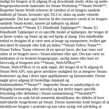
muligt for brugere at få adgang til og downloade mods, skins og andre
brugerproducerede materialer fra Steam Workshop.**Steam Worth**:
Begrebet Steam Worth refererer til værdien af en brugers samlede
indhold på Steam, herunder spil, DLCer, skins og andre virtuelle
genstande. Det kan også henvise til den monetære værdi af en brugers
samlede Steam-konto, baseret på købspris og aktuel
markedsværdi.**Steam X1 Håndholdt Tøjdamper**: Steam X1
Håndholdt Tøjdamper er en specifik model af tøjdamper, der bruges til
at fjerne rynker og friske op tøj ved hjælp af damp. Den håndholdte
enhed er designet til at være nem at bruge og transportere, hvilket gør
den ideel til rejsende eller folk på farten.**Steam Yellow Name**:
Steam Yellow Name refererer til en speciel farve, der kan vises ved
siden af en brugers navn i Steam-klienten eller spil. Det kan være en
indikation af en bestemt brugergruppe, særlig status eller bare en
farvevalg af brugeren selv.**Steam_WebAPIKey**:
Steam_WebAPIKey er en unik nøgle, der bruges til at få adgang til
Steam Web API, som giver udviklere mulighed for at integrere Steam-
funktioner og data i deres egne applikationer og hjemmesider. Denne
nøgle giver adgang til forskellige datakald og
funktionaliteter.**Steam**: Søgeordet Steam er sandsynligvis en
fejlagtig formatering eller stavefejl og har derfor ingen specifik
betydning eller definition i Steam-sammenhæng.**Steam64**:
Steam64 er en unik 64-bit numerisk identifikator, der tildeles til hver
individuelle brugerkonto på Steam. Denne numeriske kode bruges til at
identificere brugere i systemet og kan være nyttig ved udvikling af