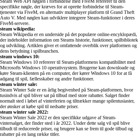
Steam Web API nøglen i forbindelse med FiveM refererer til den
specifikke nøgle, der kræves for at oprette forbindelse til Steam-
tjenester via FiveM, en alternativ multiplayer platform til Grand Theft
Auto V. Med nøglen kan udviklere integrere Steam-funktioner i deres
FiveM-servere.
steam wikipedia:
Steam Wikipedia er en underside på det populære online-encyklopædi,
der indeholder information om Steams historie, funktioner, spilbibliotek
og udvikling. Artiklen giver et omfattende overblik over platformen og
dens betydning i spilbranchen.
steam windows 10:
Steam Windows 10 refererer til Steam-platformens kompatibilitet med
Microsofts Windows 10 operativsystem. Brugerne kan downloade og
køre Steam-klienten på en computer, der kører Windows 10 for at få
adgang til spil, fællesskaber og andre funktioner.
steam winter sale:
Steam Winter Sale er en årlig begivenhed på Steam-platformen, hvor
tusindvis af spil bliver sat på tilbud med store rabatter. Salget finder
normalt sted i løbet af vinterferien og tiltrækker mange spilentusiaster,
der ønsker at købe spil til nedsatte priser.
steam winter sale 2022:
Steam Winter Sale 2022 er den specifikke udgave af Steam-
vintersalget, der finder sted i år 2022. Under dette salg vil spil blive
tilbudt til reducerede priser, og brugere kan se frem til gode tilbud og
rabatter på en lang række titler.