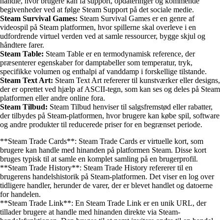
handle, hvor brugere kan få support, opdateringer og kommende
begivenheder ved at følge Steam Support på det sociale medie.
Steam Survival Games:
Steam Survival Games er en genre af
videospil på Steam platformen, hvor spillerne skal overleve i en
udfordrende virtuel verden ved at samle ressourcer, bygge skjul og
håndtere farer.
Steam Table:
Steam Table er en termodynamisk reference, der
præsenterer egenskaber for damptabeller som temperatur, tryk,
specifikke volumen og enthalpi af vanddamp i forskellige tilstande.
Steam Text Art:
Steam Text Art refererer til kunstværker eller designs,
der er oprettet ved hjælp af ASCII-tegn, som kan ses og deles på Steam
platformen eller andre online fora.
Steam Tilbud:
Steam Tilbud henviser til salgsfremstød eller rabatter,
der tilbydes på Steam-platformen, hvor brugere kan købe spil, software
og andre produkter til reducerede priser for en begrænset periode.
**Steam Trade Cards**: Steam Trade Cards er virtuelle kort, som
brugere kan handle med hinanden på platformen Steam. Disse kort
bruges typisk til at samle en komplet samling på en brugerprofil.
**Steam Trade History**: Steam Trade History refererer til en
brugerens handelshistorik på Steam-platformen. Det viser en log over
tidligere handler, herunder de varer, der er blevet handlet og datoerne
for handelen.
**Steam Trade Link**: En Steam Trade Link er en unik URL, der
tillader brugere at handle med hinanden direkte via Steam-