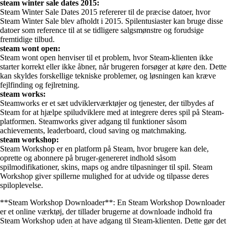
steam winter sale dates 2015:
Steam Winter Sale Dates 2015 refererer til de præcise datoer, hvor
Steam Winter Sale blev afholdt i 2015. Spilentusiaster kan bruge disse
datoer som reference til at se tidligere salgsmønstre og forudsige
fremtidige tilbud.
steam wont open:
Steam wont open henviser til et problem, hvor Steam-klienten ikke
starter korrekt eller ikke åbner, når brugeren forsøger at køre den. Dette
kan skyldes forskellige tekniske problemer, og løsningen kan kræve
fejlfinding og fejlretning.
steam works:
Steamworks er et sæt udviklerværktøjer og tjenester, der tilbydes af
Steam for at hjælpe spiludviklere med at integrere deres spil på Steam-
platformen. Steamworks giver adgang til funktioner såsom
achievements, leaderboard, cloud saving og matchmaking.
steam workshop:
Steam Workshop er en platform på Steam, hvor brugere kan dele,
oprette og abonnere på bruger-genereret indhold såsom
spilmodifikationer, skins, maps og andre tilpasninger til spil. Steam
Workshop giver spillerne mulighed for at udvide og tilpasse deres
spiloplevelse.
**Steam Workshop Downloader**: En Steam Workshop Downloader
er et online værktøj, der tillader brugerne at downloade indhold fra
Steam Workshop uden at have adgang til Steam-klienten. Dette gør det