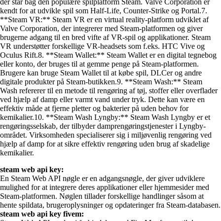
der står bag den populære spilplatform Steam. Valve Corporation er
kendt for at udvikle spil som Half-Life, Counter-Strike og Portal.7.
**Steam VR:** Steam VR er en virtual reality-platform udviklet af
Valve Corporation, der integrerer med Steam-platformen og giver
brugerne adgang til en bred vifte af VR-spil og applikationer. Steam
VR understøtter forskellige VR-headsets som f.eks. HTC Vive og
Oculus Rift.8. **Steam Wallet:** Steam Wallet er en digital tegnebog
eller konto, der bruges til at gemme penge på Steam-platformen.
Brugere kan bruge Steam Wallet til at købe spil, DLCer og andre
digitale produkter på Steam-butikken.9. **Steam Wash:** Steam
Wash refererer til en metode til rengøring af tøj, stoffer eller overflader
ved hjælp af damp eller varmt vand under tryk. Dette kan være en
effektiv måde at fjerne pletter og bakterier på uden behov for
kemikalier.10. **Steam Wash Lyngby:** Steam Wash Lyngby er et
rengøringsselskab, der tilbyder damprengøringstjenester i Lyngby-
området. Virksomheden specialiserer sig i miljøvenlig rengøring ved
hjælp af damp for at sikre effektiv rengøring uden brug af skadelige
kemikalier.
steam web api key:
En Steam Web API nøgle er en adgangsnøgle, der giver udviklere
mulighed for at integrere deres applikationer eller hjemmesider med
Steam-platformen. Nøglen tillader forskellige handlinger såsom at
hente spildata, brugeroplysninger og opdateringer fra Steam-databasen.
steam web api key fivem: