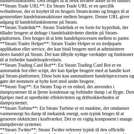
handelsfunktionen. Den bruges til at nemt invitere andre til en handel.
**Steam Trade URL**: En Steam Trade URL er en specifik
webadresse, der er knyttet til en brugers Steam-konto og bruges til at
gennemføre handelstransaktioner mellem brugere. Denne URL giver
adgang til handelsfunktionerne på Steam.
**Steam Tradelink**: Steam Tradelink er en form for hyperlink, der
tillader brugere at deltage i handelsaktiviteter direkte på Steam-
platformen. Den bruges til at lette handelsprocessen mellem to parter.
**Steam Trader Helper**: Steam Trader Helper er en tredjeparts
applikation eller service, der kan bistå brugere med at administrere
deres handel på Steam. Det kan tilbyde nyttige værktøjer og funktioner
til at forbedre handelsoplevelsen.
**Steam Trading Card Bot**: En Steam Trading Card Bot er en
automatisk bot eller script, der kan hjælpe brugere med at handle kort
på Steam-platformen. Disse bots kan automatisere handelsprocessen og
gøre det nemmere at bytte kort med andre brugere.
**Steam Trap**: En Steam Trap er en enhed, der anvendes i
dampsystemer til at fjerne kondensat og forhindre damp i at flygte. Den
hjælper med at opretholde effektiviteten og driftssikkerheden af
dampsystemet.
**Steam Turbine**: En Steam Turbine er en maskine, der omdanner
varmeenergi fra damp til mekanisk energi, som typisk bruges til at
generere elektricitet i kraftværker. Det er en vigtig komponent i mange
dampdrevne systemer.
**Steam Twitter**: Steam Twitter refererer typisk til den officielle