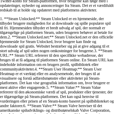
Twitter-konto for Steam-platformen, hvor brugerne kan følge med i
opdateringer, nyheder og annonceringer fra Steam. Det er et værdifuldt
redskab til at holde sig opdateret med platformens aktiviteter.
1. **Steam Unlocked:** Steam Unlocked er en hjemmeside, der
tilbyder brugere muligheden for at downloade og spille populære spil
til fri. Hjemmesiden tilbyder et bredt udvalg af spil, der normalt er
tilgængelige på platformen Steam, uden brugeren behøver at betale for
dem.2. **Steam Unlocked.net:** Steam Unlocked.net er den officielle
hjemmeside for Steam Unlocked, hvor brugere kan finde og
downloade spil gratis. Websitet bestræber sig på at give adgang til et
stort udvalg af spil uden nogen omkostninger for brugerne.3. **Steam
URL:** Steam URL refererer til den specifikke webadresse, der
bruges til at få adgang til platformen Steam online. En Steam URL kan
indeholde information om en brugers profil, spilbibliotek eller
communityaktiviteter.4. **Steam User Heatmap:** Steam User
Heatmap er et værktøj eller en analysemetode, der bruges til at
visualisere og forstå adfærdsmønstre eller aktiviteter på Steam-
platformen. Det kan vise geografisk information om, hvor brugere er
mest aktive eller engagerede.5. **Steam Value:** Steam Value
refererer til den økonomiske værdi af spil, produkter eller tjenester, der
er tilgængelige på Steam-platformen. Det kan også henvise til
vurderingen eller prisen af en Steam-konto baseret på spilbiblioteket og
andre faktorer.6. **Steam Valve:** Steam Valve henviser til det
amerikanske spiludviklings- og distributørselskab Valve Corporation,