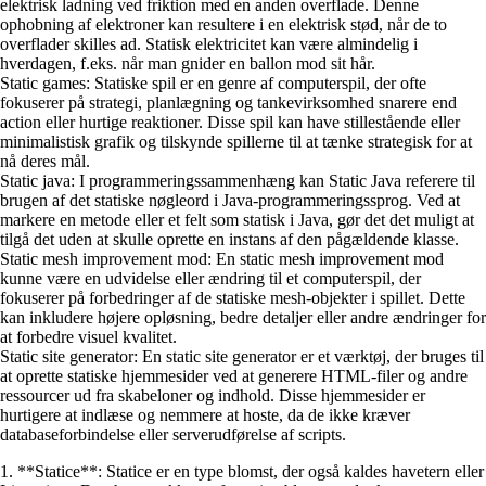
elektrisk ladning ved friktion med en anden overflade. Denne
ophobning af elektroner kan resultere i en elektrisk stød, når de to
overflader skilles ad. Statisk elektricitet kan være almindelig i
hverdagen, f.eks. når man gnider en ballon mod sit hår.
Static games: Statiske spil er en genre af computerspil, der ofte
fokuserer på strategi, planlægning og tankevirksomhed snarere end
action eller hurtige reaktioner. Disse spil kan have stillestående eller
minimalistisk grafik og tilskynde spillerne til at tænke strategisk for at
nå deres mål.
Static java: I programmeringssammenhæng kan Static Java referere til
brugen af det statiske nøgleord i Java-programmeringssprog. Ved at
markere en metode eller et felt som statisk i Java, gør det det muligt at
tilgå det uden at skulle oprette en instans af den pågældende klasse.
Static mesh improvement mod: En static mesh improvement mod
kunne være en udvidelse eller ændring til et computerspil, der
fokuserer på forbedringer af de statiske mesh-objekter i spillet. Dette
kan inkludere højere opløsning, bedre detaljer eller andre ændringer for
at forbedre visuel kvalitet.
Static site generator: En static site generator er et værktøj, der bruges til
at oprette statiske hjemmesider ved at generere HTML-filer og andre
ressourcer ud fra skabeloner og indhold. Disse hjemmesider er
hurtigere at indlæse og nemmere at hoste, da de ikke kræver
databaseforbindelse eller serverudførelse af scripts.
1. **Statice**: Statice er en type blomst, der også kaldes havetern eller