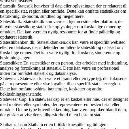
whiskyentusiaster.
Statestik: Statestik henviser til data eller oplysninger, der er relateret til
en specifik stat, region eller område. Dette kan omfatte statistikker om
befolkning, økonomi, sundhed og meget mere.
Statestik.dk: Statestik.dk kan være en hjemmeside eller platform, der
tilbyder statestik og statistiske oplysninger om forskellige emner og
områder. Det kan være en nyttig ressource for at finde pålidelig og
opdateret statestik.
Statestikbanken.dk: Statestikbanken.dk kan være et specifikt websted
eller en database, der indeholder omfattende statestik og datasæt om
forskellige emner. Det kan være nyttigt for forskere, studerende og
beslutningstagere.
Statestikker: En statestikker er en person, der arbejder med indsamling,
analyse og fortolkning af statestik. Dette kan være en professionel
inden for området statestik og dataanalyse.
Statewear: Statewear kan være et brand eller en type tøj, der fokuserer
på at repræsentere eller vise loyalitet til en specifik stat eller region.
Dette kan omfatte t-shirts, hættetrøjer, kasketter og andre
beklædningsgenstande.
Statewear Cap: En statewear cap er en kasket eller hue, der er designet
med motiver eller symboler, der repræsenterer en bestemt stat eller
område. Denne type hovedbeklædning kan være populær blandt dem,
der ønsker at vise deres tilhørsforhold til en bestemt stat.
Statham: Jason Statham er en britisk skuespiller og tidligere