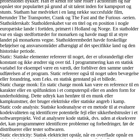
professionel dykker. Han er kendt for sine roller i actionfilm og har
opnået stor popularitet på grund af sit talent inden for kampsport og
stunts. Statham har medvirket i en lang række succesfulde film,
herunder The Transporter, Crank og The Fast and the Furious -serien.
Statholderskab: Statholderskabet var en titel og en position i nogle
europæiske lande i fortiden, primært i Holland og Norge. En statholder
var en slags stedfortræder for monarken og havde magt til at styre
landet på monarkens vegne. Statholderembedet havde forskellige
beføjelser og ansvarsområder afhængigt af det specifikke land og den
historiske periode.
Static: Statiske elementer refererer til noget, der er uforanderligt eller
konstant og ikke ændrer sig over tid. I programmering kan en statisk
variabel for eksempel være en værdi, der forbliver den samme under
udførelsen af et program. Static refererer også til noget uden bevægelse
eller forandring, som f.eks. en statisk genstand på et billede.
Static charge monk: En static charge monk kan være en reference til en
karakter eller en spilfunktion i et computerspil eller en anden form for
underholdning. Dette udtryk kan henføre til en munk eller
kampkunstner, der bruger elektriske eller statiske angreb i kamp.
Static code analysis: Statiske kodeanalyse er en metode til at evaluere
kodekvaliteten og identificere potentielle fejl eller sikkerhedstrusler i et
softwareprojekt. Ved at analysere kode statisk, dvs. uden at eksekvere
det, kan programmører identificere problemer og forbedringer, før de
distribuerer eller tester softwaren.
Static electricity: Statisk elektricitet opstår, når en overflade opnår en