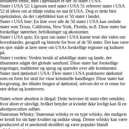
debatteret emne, men i øjeblikket er der 50 stater i USA.
Stater i USA 52: Ligesom med stater i USA 51 refererer stater i USA
52 til ideen om at tilføje endnu en stat til USA. Dog er dette blot
spekulation, da der i øjeblikket kun er 50 stater i landet.
Stater i USA liste: En liste over alle de 50 stater i USA kan omfatte
stater som Texas, California, New York, Florida, m.fl. Disse stater har
forskellige størrelser, befolkninger og økonomier.
Stater i USA quiz: En quiz om stater i USA kunne teste din viden om
hovedstæder, geografi og historie for hver af de 50 stater. Det kan være
en sjov måde at lære mere om USAs forskellige regioner og kulturer
på.
Stater i verden: Verden består af adskillige stater og lande, der
tilsammen udgør det globale samfund. Disse stater har forskellige
regeringer, traditioner og sprog og spænder over alle kontinenter.
Stater med dødsstraf i USA: Flere stater i USA praktiserer dødsstraf
som en form for straf for visse kriminelle handlinger. Disse stater har
lovgivning, der tillader brugen af dødsstraf, selvom det er et emne for
stor debat og kontrovers.
States where abortion is illegal: Dette henviser til stater eller områder,
hvor abort er ulovligt, hvilket betyder at kvinder ikke lovligt kan få en
abortprocedure udført.
Statesman Whisky: Statesman whisky er en type whisky, der muligvis
er kendt for sin høje kvalitet og unikke smag. Denne whisky kan være
produceret af et anerkendt destilleri og være populær blandt