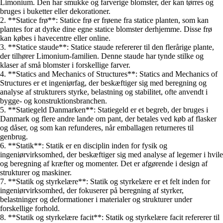
Limonium. Den har smukke og farverige blomster, der kan tørres og
bruges i buketter eller dekorationer.
2. **Statice frø**: Statice frø er frøene fra statice planten, som kan
plantes for at dyrke dine egne statice blomster derhjemme. Disse frø
kan købes i havecentre eller online.
3. **Statice staude**: Statice staude refererer til den flerårige plante,
der tilhører Limonium-familien. Denne staude har tynde stilke og
klaser af små blomster i forskellige farver.
4. **Statics and Mechanics of Structures**: Statics and Mechanics of
Structures er et ingeniørfag, der beskæftiger sig med beregning og
analyse af strukturers styrke, belastning og stabilitet, ofte anvendt i
bygge- og konstruktionsbranchen.
5. **Statiegeld Danmarken**: Statiegeld er et begreb, der bruges i
Danmark og flere andre lande om pant, der betales ved køb af flasker
og dåser, og som kan refunderes, når emballagen returneres til
genbrug.
6. **Statik**: Statik er en disciplin inden for fysik og
ingeniørvirksomhed, der beskæftiger sig med analyse af legemer i hvile
og beregning af kræfter og momenter. Det er afgørende i design af
strukturer og maskiner.
7. **Statik og styrkelære**: Statik og styrkelære er et felt inden for
ingeniørvirksomhed, der fokuserer på beregning af styrker,
belastninger og deformationer i materialer og strukturer under
forskellige forhold.
8. **Statik og styrkelære facit**: Statik og styrkelære facit refererer til