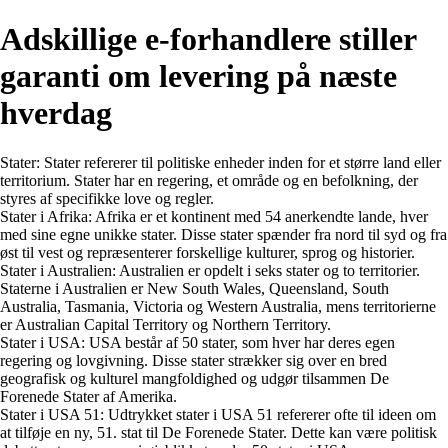
Adskillige e-forhandlere stiller
garanti om levering på næste
hverdag
Stater: Stater refererer til politiske enheder inden for et større land eller
territorium. Stater har en regering, et område og en befolkning, der
styres af specifikke love og regler.
Stater i Afrika: Afrika er et kontinent med 54 anerkendte lande, hver
med sine egne unikke stater. Disse stater spænder fra nord til syd og fra
øst til vest og repræsenterer forskellige kulturer, sprog og historier.
Stater i Australien: Australien er opdelt i seks stater og to territorier.
Staterne i Australien er New South Wales, Queensland, South
Australia, Tasmania, Victoria og Western Australia, mens territorierne
er Australian Capital Territory og Northern Territory.
Stater i USA: USA består af 50 stater, som hver har deres egen
regering og lovgivning. Disse stater strækker sig over en bred
geografisk og kulturel mangfoldighed og udgør tilsammen De
Forenede Stater af Amerika.
Stater i USA 51: Udtrykket stater i USA 51 refererer ofte til ideen om
at tilføje en ny, 51. stat til De Forenede Stater. Dette kan være politisk