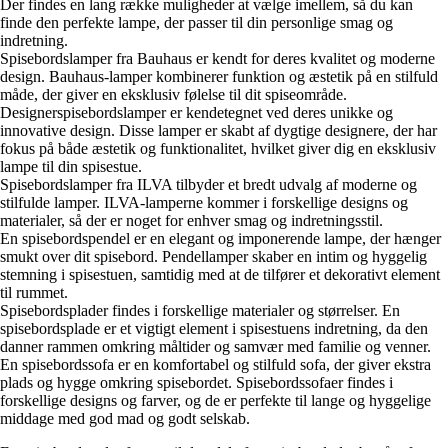
Der findes en lang række muligheder at vælge imellem, så du kan
finde den perfekte lampe, der passer til din personlige smag og
indretning.
Spisebordslamper fra Bauhaus er kendt for deres kvalitet og moderne
design. Bauhaus-lamper kombinerer funktion og æstetik på en stilfuld
måde, der giver en eksklusiv følelse til dit spiseområde.
Designerspisebordslamper er kendetegnet ved deres unikke og
innovative design. Disse lamper er skabt af dygtige designere, der har
fokus på både æstetik og funktionalitet, hvilket giver dig en eksklusiv
lampe til din spisestue.
Spisebordslamper fra ILVA tilbyder et bredt udvalg af moderne og
stilfulde lamper. ILVA-lamperne kommer i forskellige designs og
materialer, så der er noget for enhver smag og indretningsstil.
En spisebordspendel er en elegant og imponerende lampe, der hænger
smukt over dit spisebord. Pendellamper skaber en intim og hyggelig
stemning i spisestuen, samtidig med at de tilfører et dekorativt element
til rummet.
Spisebordsplader findes i forskellige materialer og størrelser. En
spisebordsplade er et vigtigt element i spisestuens indretning, da den
danner rammen omkring måltider og samvær med familie og venner.
En spisebordssofa er en komfortabel og stilfuld sofa, der giver ekstra
plads og hygge omkring spisebordet. Spisebordssofaer findes i
forskellige designs og farver, og de er perfekte til lange og hyggelige
middage med god mad og godt selskab.