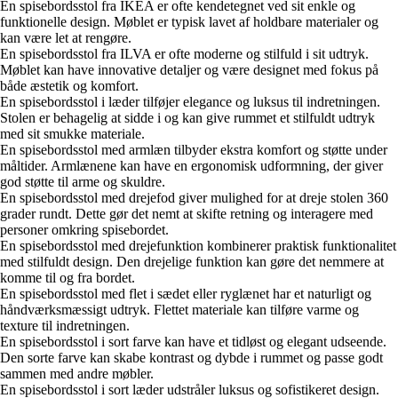
En spisebordsstol fra IKEA er ofte kendetegnet ved sit enkle og
funktionelle design. Møblet er typisk lavet af holdbare materialer og
kan være let at rengøre.
En spisebordsstol fra ILVA er ofte moderne og stilfuld i sit udtryk.
Møblet kan have innovative detaljer og være designet med fokus på
både æstetik og komfort.
En spisebordsstol i læder tilføjer elegance og luksus til indretningen.
Stolen er behagelig at sidde i og kan give rummet et stilfuldt udtryk
med sit smukke materiale.
En spisebordsstol med armlæn tilbyder ekstra komfort og støtte under
måltider. Armlænene kan have en ergonomisk udformning, der giver
god støtte til arme og skuldre.
En spisebordsstol med drejefod giver mulighed for at dreje stolen 360
grader rundt. Dette gør det nemt at skifte retning og interagere med
personer omkring spisebordet.
En spisebordsstol med drejefunktion kombinerer praktisk funktionalitet
med stilfuldt design. Den drejelige funktion kan gøre det nemmere at
komme til og fra bordet.
En spisebordsstol med flet i sædet eller ryglænet har et naturligt og
håndværksmæssigt udtryk. Flettet materiale kan tilføre varme og
texture til indretningen.
En spisebordsstol i sort farve kan have et tidløst og elegant udseende.
Den sorte farve kan skabe kontrast og dybde i rummet og passe godt
sammen med andre møbler.
En spisebordsstol i sort læder udstråler luksus og sofistikeret design.