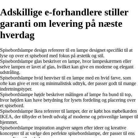
Adskillige e-forhandlere stiller
garanti om levering på næste
hverdag
Spisebordslampe design refererer til en lampe designet specifikt til at
lyse op over et spisebord med fokus på æstetik og stil.
Spisebordslampe glas beskriver en lampe, hvor lampeskærmen eller
selve lampen er lavet af glas, hvilket kan give en moderne og elegant
udstråling.
Spisebordslampe hvid henviser til en lampe med en hvid farve, som
ofte kan give et rent og minimalistisk udtryk, der passer godt til mange
indretningstyper.
Spisebordslampe højde beskriver målingen af lampe fra bund til top,
hvor højden kan have betydning for lysets fordeling og placering over
et spisebord.
Spisebordslampe Ikea refererer til lamper, der er købt hos møbelkæden
IKEA, der tilbyder et bredt udvalg af moderne og prisvenlige lamper til
hjemmet.
Spisebordslampe inspiration angiver søgen efter ideer og kreative
koncepter til at vælge den perfekte spisebordslampe, der passer til ens