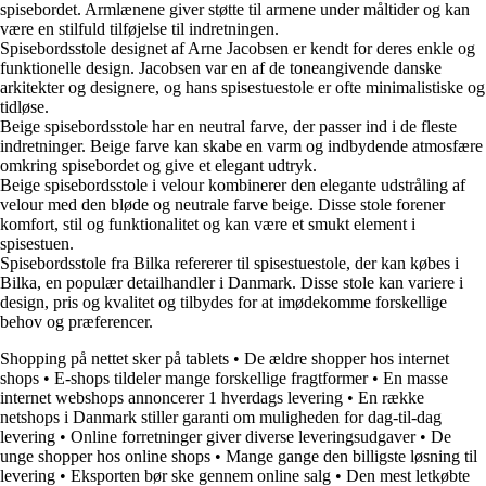
spisebordet. Armlænene giver støtte til armene under måltider og kan
være en stilfuld tilføjelse til indretningen.
Spisebordsstole designet af Arne Jacobsen er kendt for deres enkle og
funktionelle design. Jacobsen var en af de toneangivende danske
arkitekter og designere, og hans spisestuestole er ofte minimalistiske og
tidløse.
Beige spisebordsstole har en neutral farve, der passer ind i de fleste
indretninger. Beige farve kan skabe en varm og indbydende atmosfære
omkring spisebordet og give et elegant udtryk.
Beige spisebordsstole i velour kombinerer den elegante udstråling af
velour med den bløde og neutrale farve beige. Disse stole forener
komfort, stil og funktionalitet og kan være et smukt element i
spisestuen.
Spisebordsstole fra Bilka refererer til spisestuestole, der kan købes i
Bilka, en populær detailhandler i Danmark. Disse stole kan variere i
design, pris og kvalitet og tilbydes for at imødekomme forskellige
behov og præferencer.
Shopping på nettet sker på tablets
•
De ældre shopper hos internet
shops
•
E-shops tildeler mange forskellige fragtformer
•
En masse
internet webshops annoncerer 1 hverdags levering
•
En række
netshops i Danmark stiller garanti om muligheden for dag-til-dag
levering
•
Online forretninger giver diverse leveringsudgaver
•
De
unge shopper hos online shops
•
Mange gange den billigste løsning til
levering
•
Eksporten bør ske gennem online salg
•
Den mest letkøbte