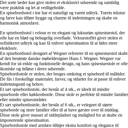
Det sorte læder kan give stolen et eksklusivt udseende og samtidig
være praktisk og let at vedligeholde.
En spisebordsstol i træ har et naturligt og varmt udtryk. Træets tekstur
og farve kan tilføre hygge og charme til indretningen og skabe en
harmonisk atmosfære.
En spisebordsstol i velour er en elegant og luksuriøs spisestuestol, der
ofte har en blød og behagelig overflade. Velourstoffet giver stolen et
sofistikeret udtryk og kan få enhver spisesituation til at føles mere
eksklusiv.
En spisebordsstol designet af Wegner refererer til en spisestuestol skabt
af den berømte danske møbeldesigner Hans J. Wegner. Wegner var
kendt for sit enkle og funktionelle design, og hans spisestuestole er ofte
ikoniske og tidløse i deres udseende.
Spisebordsstole er stolen, der bruges omkring et spisebord til måltider.
De fås i forskellige materialer, farver, og stilarter for at passe til enhver
indretningsstil og behov.
Et sæt spisebordsstole, der består af 4 stk., er ideelt til mindre
spiseborde eller køkkenborde. Disse stole er perfekte til mindre familier
eller mindre spiseområder.
Et sæt spisebordsstole, der består af 6 stk., er velegnet til større
spiseborde og store familier eller til at have gæster over til middag.
Disse stole giver masser af siddepladser og mulighed for at skabe en
imponerende spisesituation.
Spisebordsstole med armlæn tilføjer ekstra komfort og elegance til