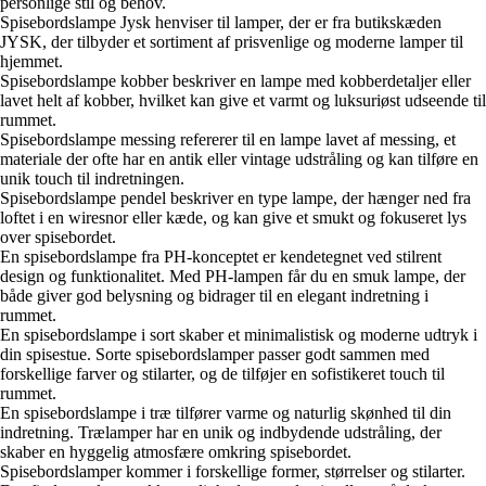
personlige stil og behov.
Spisebordslampe Jysk henviser til lamper, der er fra butikskæden
JYSK, der tilbyder et sortiment af prisvenlige og moderne lamper til
hjemmet.
Spisebordslampe kobber beskriver en lampe med kobberdetaljer eller
lavet helt af kobber, hvilket kan give et varmt og luksuriøst udseende til
rummet.
Spisebordslampe messing refererer til en lampe lavet af messing, et
materiale der ofte har en antik eller vintage udstråling og kan tilføre en
unik touch til indretningen.
Spisebordslampe pendel beskriver en type lampe, der hænger ned fra
loftet i en wiresnor eller kæde, og kan give et smukt og fokuseret lys
over spisebordet.
En spisebordslampe fra PH-konceptet er kendetegnet ved stilrent
design og funktionalitet. Med PH-lampen får du en smuk lampe, der
både giver god belysning og bidrager til en elegant indretning i
rummet.
En spisebordslampe i sort skaber et minimalistisk og moderne udtryk i
din spisestue. Sorte spisebordslamper passer godt sammen med
forskellige farver og stilarter, og de tilføjer en sofistikeret touch til
rummet.
En spisebordslampe i træ tilfører varme og naturlig skønhed til din
indretning. Trælamper har en unik og indbydende udstråling, der
skaber en hyggelig atmosfære omkring spisebordet.
Spisebordslamper kommer i forskellige former, størrelser og stilarter.