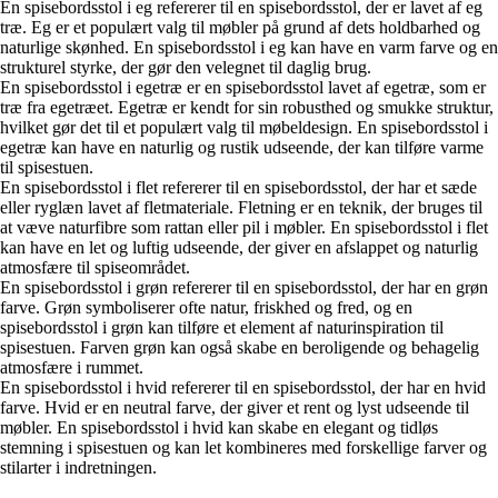
En spisebordsstol i eg refererer til en spisebordsstol, der er lavet af eg
træ. Eg er et populært valg til møbler på grund af dets holdbarhed og
naturlige skønhed. En spisebordsstol i eg kan have en varm farve og en
strukturel styrke, der gør den velegnet til daglig brug.
En spisebordsstol i egetræ er en spisebordsstol lavet af egetræ, som er
træ fra egetræet. Egetræ er kendt for sin robusthed og smukke struktur,
hvilket gør det til et populært valg til møbeldesign. En spisebordsstol i
egetræ kan have en naturlig og rustik udseende, der kan tilføre varme
til spisestuen.
En spisebordsstol i flet refererer til en spisebordsstol, der har et sæde
eller ryglæn lavet af fletmateriale. Fletning er en teknik, der bruges til
at væve naturfibre som rattan eller pil i møbler. En spisebordsstol i flet
kan have en let og luftig udseende, der giver en afslappet og naturlig
atmosfære til spiseområdet.
En spisebordsstol i grøn refererer til en spisebordsstol, der har en grøn
farve. Grøn symboliserer ofte natur, friskhed og fred, og en
spisebordsstol i grøn kan tilføre et element af naturinspiration til
spisestuen. Farven grøn kan også skabe en beroligende og behagelig
atmosfære i rummet.
En spisebordsstol i hvid refererer til en spisebordsstol, der har en hvid
farve. Hvid er en neutral farve, der giver et rent og lyst udseende til
møbler. En spisebordsstol i hvid kan skabe en elegant og tidløs
stemning i spisestuen og kan let kombineres med forskellige farver og
stilarter i indretningen.