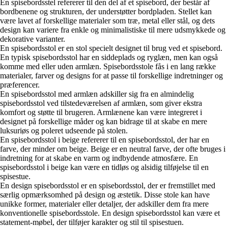
En spisebordsstel refererer til den del af et spisebord, der består af
bordbenene og strukturen, der understøtter bordpladen. Stellet kan
være lavet af forskellige materialer som træ, metal eller stål, og dets
design kan variere fra enkle og minimalistiske til mere udsmykkede og
dekorative varianter.
En spisebordsstol er en stol specielt designet til brug ved et spisebord.
En typisk spisebordsstol har en siddeplads og ryglæn, men kan også
komme med eller uden armlæn. Spisebordsstole fås i en lang række
materialer, farver og designs for at passe til forskellige indretninger og
præferencer.
En spisebordsstol med armlæn adskiller sig fra en almindelig
spisebordsstol ved tilstedeværelsen af armlæn, som giver ekstra
komfort og støtte til brugeren. Armlænene kan være integreret i
designet på forskellige måder og kan bidrage til at skabe en mere
luksuriøs og poleret udseende på stolen.
En spisebordsstol i beige refererer til en spisebordsstol, der har en
farve, der minder om beige. Beige er en neutral farve, der ofte bruges i
indretning for at skabe en varm og indbydende atmosfære. En
spisebordsstol i beige kan være en tidløs og alsidig tilføjelse til en
spisestue.
En design spisebordsstol er en spisebordsstol, der er fremstillet med
særlig opmærksomhed på design og æstetik. Disse stole kan have
unikke former, materialer eller detaljer, der adskiller dem fra mere
konventionelle spisebordsstole. En design spisebordsstol kan være et
statement-møbel, der tilføjer karakter og stil til spisestuen.